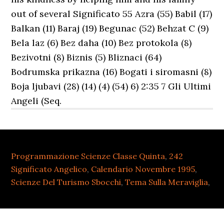
Programmazione Scienze Classe Quinta
,
242
Significato Angelico
,
Calendario Novembre 1995
,
Scienze Del Turismo Sbocchi
,
Tema Sulla Meraviglia
,