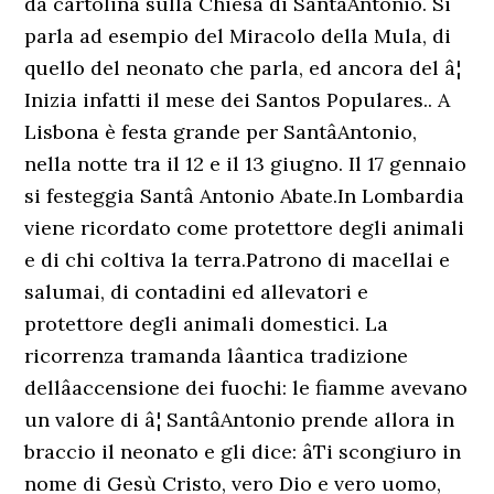
da cartolina sulla Chiesa di SantâAntonio. Si
parla ad esempio del Miracolo della Mula, di
quello del neonato che parla, ed ancora del â¦
Inizia infatti il mese dei Santos Populares.. A
Lisbona è festa grande per SantâAntonio,
nella notte tra il 12 e il 13 giugno. Il 17 gennaio
si festeggia Santâ Antonio Abate.In Lombardia
viene ricordato come protettore degli animali
e di chi coltiva la terra.Patrono di macellai e
salumai, di contadini ed allevatori e
protettore degli animali domestici. La
ricorrenza tramanda lâantica tradizione
dellâaccensione dei fuochi: le fiamme avevano
un valore di â¦ SantâAntonio prende allora in
braccio il neonato e gli dice: âTi scongiuro in
nome di Gesù Cristo, vero Dio e vero uomo,