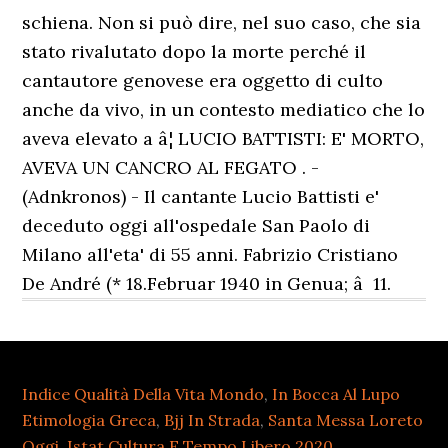
schiena. Non si può dire, nel suo caso, che sia
stato rivalutato dopo la morte perché il
cantautore genovese era oggetto di culto
anche da vivo, in un contesto mediatico che lo
aveva elevato a â¦ LUCIO BATTISTI: E' MORTO,
AVEVA UN CANCRO AL FEGATO . -
(Adnkronos) - Il cantante Lucio Battisti e'
deceduto oggi all'ospedale San Paolo di
Milano all'eta' di 55 anni. Fabrizio Cristiano
De André (* 18.Februar 1940 in Genua; â 11.
Indice Qualità Della Vita Mondo
,
In Bocca Al Lupo
Etimologia Greca
,
Bjj In Strada
,
Santa Messa Loreto
Oggi
,
Istat Cultura E Tempo Libero 2020
,