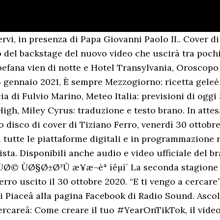
re nulla di Franco Battiato che non si sappia già, è uno degli autori più moderni al mondo, ha sempre fatto della musica italiana qualche cosa di nuovo. Il tuo indirizzo email non sarà pubblicato. E' stata pubblicata ieri la cover di Tiziano Ferro (Latina, 1980) della canzone di Franco Battiato "E ti vengo a cercare" (Fisiognomica, 1988). Durante un'intervista al Fatto Quotidiano, Tiziano Ferro ha parlato del suo rapporto con il brano "E ti vengo a cercare". Il primo singolo Ã¨ âRimmelâ, cover di De Gregori. Di seguito trovate il testo della canzone: E ti vengo a cercareanche solo per vederti o parlareperché ho bisogno della tua presenzaper capire meglio la mia essenza. âHo sentito il bisogno di rendere omaggio a Battiato in questo album che fotografa i miracoli che ho ricevuto dallâesterno, dal mio fare âesperienza degli altriâ appunto, cantando questa sua canzone che sento appartenere al mio DNA, perchÃ© parla di spiritualitÃ e del rapporto con Dio. TikTok: si puÃ² mettere un video “privato” dopo averlo pubblicato? E TI VENGO A CERCARE, ECCO IL NUOVO SINGOLO DI TIZIANO FERRO. Sul significato del brano, Tiziano Ferro ha detto: âHo sentito il bisogno di rendere omaggio a Battiato in questo album che fotografa i miracoli che ho ricevuto dallâesterno, dal mio fare âesperienza degli â¦ âE ti vengo a cercareâ Ã¨ una reinterpretazione del celebre brano di Franco Battiato. La traccia è contenuta in âAccetto Miracoli: lâesperienza degli altriâ , il primo album di cover di Tiziano Ferro, in uscita il 6 novembre. In attesa dellâuscita del primo cover-album di Tiziano Ferro âAccetto Miracoli: lâesperienza degli altriâ, fissata per il prossimo 6 novembre, da venerdì 30 ottobre è sbarcato in radio âE ti vengo a cercareâ il nuovo singolo e secondo estratto dellâalbum dopo âRimmelâ, cover del capolavoro di Francesco De Gregori. Testo â Lyrics. Video â Tiziano Ferro â E ti vengo a cercare. E ti vengo a cercare è un brano musicale del cantautore italiano Franco Battiato, seconda traccia del quindicesimo album in studio Fisiognomica.. Esibizioni dal vivo. In attesa di Accetto Miracoli: lâesperienza degli altri, primo disco di cover di Tiziano Ferro, il cantautore di Latina ha pubblicato il video del secondo estratto E ti vengo a cercare. Per me è una colonna portante della mia vita: ho avuto il privilegio di conoscerlo e collaborare con lui per il mio disco Alla Mia Età, scrivendo e registrando insieme ‘Il tempo stesso’, ma il vero miracolo è avvenuto nella mia primissima infanzia, quando le sue canzoni complesse ma così empatiche mi hanno protetto e salvato dalle paure in un momento molto fragile.”. Disponibili anche audio e video ufficiale del brano. E ti vengo a cercare Anche solo per vederti o parlare Perché ho bisogno della tua presenza Per capire meglio la mia essenza. Emanciparmi dall’incubo delle passionicercare l’Uno al di sopra del Bene e del Maleessere un’immagine divinadi questa realtà. Video con testo del nuovo singolo di Tiziano Ferro - E Ti Vengo a CercareSe ti piacciono i nostri video iscriviti ed attiva le notifiche! A proposito del brano, Tiziano Ferro ha parlato così di Franco Battiato: "Un poeta, un filosofo, un mentore, un amico. Se ti piace il mio lavoro, sostieni il sito con una donazione per avere sempre contenuti nuovi! Grazie! Informazioni su E Ti Vengo A Cercare E Ti Vengo A Cercare è una canzone di Tiziano Ferro. Questo sentimento popolarenasce da meccaniche divineun rapimento mistico e sensualemi imprigiona a te. Il nuovo gioco per cellulare Pokemon Cafe mix è da poco sbarcato su Android e IOS, con uno stile nuovo. Nello stesso giorno Ã¨ arrivato anche su Amazon Prime Video il documentarioÂ Amazon OriginalÂ dedicato a Tiziano Ferro. È la quinta traccia dell'album Accetto Miracoli: L'Esperienza Degli Altri. ATTENZIONE: per ottenere la Base Musicale con tutte le tracce Audio separate selezionare la versione âTracce Separate