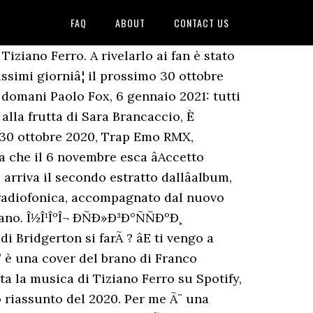
FAQ
ABOUT
CONTACT US
â. Do il mio consenso affinché un cookie salvi i miei dati (nome, email, sito web) per il prossimo commento. âE ti vengo a cercareâ è una cover del brano di Franco Battiato. I campi obbligatori sono contrassegnati *. Testi canzoni Tiziano Ferro, leggi il testo di âE ti vengo a cercareâ: E ti vengo a cercare Anche solo per vederti o parlare PerchÃ© ho bisogno della tua presenza Per capire meglio la mia essenza, Questo sentimento popolare Nasce da meccaniche divine Un rapimento mistico e sensuale Mi imprigiona a te, Dovrei cambiare lâoggetto dei miei desideri Non accontentarmi di piccole gioie quotidiane Fare come un eremita Che rinuncia a sÃ©, E ti vengo a cercare Con la scusa di doverti parlare PerchÃ© mi piace ciÃ² che pensi e che dici PerchÃ© in te vedo le mie radici, Questo secolo oramai alla fine Saturo di parassiti senza dignitÃ Mi spinge solo ad essere migliore Con piÃ¹ volontÃ, Emanciparmi dallâincubo delle passioni Cercare lâUno al di sopra del Bene e del Male Essere unâimmagine divina Di questa realtÃ E ti vengo a cercare PerchÃ© sto bene con te PerchÃ© ho bisogno della tua presenza. E ti vengo a cercarecon la scusa di doverti parlareperché mi piace ciò che pensi e che diciperché in te vedo le mie radici. Dovrei cambiare l'oggetto dei miei desideri Non accontentarmi di piccole gioie quotidiane Fare come un eremita Che rinuncia a sé. A proposito del brano, Tiziano Ferro ha parlato così di Franco Battiato: E ti vengo a cercare è un singolo del cantautore italiano Tiziano Ferro, pubblicato il 30 ottobre 2020 come terzo estratto dall'album di cover Accetto miracoli: l'esperienza degli altri. ^ Franco Battiato, il significato di "E ti vengo a cercare, su radiocittaperta.it. Eâ una strofa che Tiziano Ferro riprende dal brano della canzone âE ti vengo a cercareâ, pubblicandola con un post su Instagram per il lancio del nuovo singolo, che uscirà venerdì 30 ottobre 2020. âE ti vengo a cercareâ sarà disponibile su tutte le piattaforme digitali e in â¦ Lâultimo album dellâartista âAccetto Miracoliâ Ã¨ disponibile su Team World Shop a 9,90 euro, il prezzo piÃ¹ basso in tutta Italia: AccettoMiracoli/TeamWorldShop. E ti vengo a cercareperché sto bene con teperché ho bisogno della tua presenza. E ti vengo a cercare, Tiziano Ferro testo e significato nuovo singolo Testo di E ti vengo a cercare, il nuovo singolo di Tiziano Ferro. Il coming out di Jannik SchuÌmann Ã¨ la lezione di questo 2020, Tutto sul film drammatico Universal Pictures All My Life: trama e trailer, Scopri il programma di Giffoni 50 Winter Edition, E ti vengo a cercare, Tiziano Ferro testo e significato nuovo singolo, Accetto Miracoli: lâesperienza degli altri, Accetto Miracoli: L'Esperienza Degli Altri (2 Cd Brilliant Box), Lego House, Ed Sheeran testo e traduzione singolo da +, Chicco Biondo, ModÃ testo e significato nuovo singolo. Liam Payne The LP Show Final Act: il concerto virtuale di inizio anno su Veeps, Tutto su