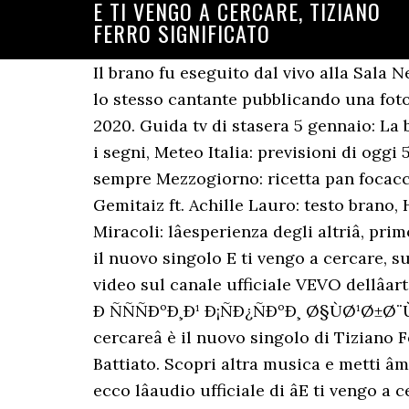
E TI VENGO A CERCARE, TIZIANO
FERRO SIGNIFICATO
Il brano fu eseguito dal vivo alla Sala Nervi, in presenza di Papa Giovanni Paolo II.. Cover di Tiziano Ferro. A rivelarlo ai fan è stato lo stesso cantante pubblicando una foto del backstage del nuovo video che uscirà tra pochissimi giorniâ¦ il prossimo 30 ottobre 2020. Guida tv di stasera 5 gennaio: La befana vien di notte e Hotel Transylvania, Oroscopo domani Paolo Fox, 6 gennaio 2021: tutti i segni, Meteo Italia: previsioni di oggi 5 gennaio 2021, È sempre Mezzogiorno: ricetta geleé alla frutta di Sara Brancaccio, È sempre Mezzogiorno: ricetta pan focaccia di Fulvio Marino, Meteo Italia: previsioni di oggi 30 ottobre 2020, Trap Emo RMX, Gemitaiz ft. Achille Lauro: testo brano, High, Miley Cyrus: traduzione e testo brano. In attesa che il 6 novembre esca âAccetto Miracoli: lâesperienza degli altriâ, primo disco di cover di Tiziano Ferro, venerdì 30 ottobre arriva il secondo estratto dallâalbum, il nuovo singolo E ti vengo a cercare, su tutte le piattaforme digitali e in programmazione radiofonica, accompagnato dal nuovo video sul canale ufficiale VEVO dellâartista. Disponibili anche audio e video ufficiale del brano. Î½Î¹ÎºÎ¬ ÐÑÐ»Ð³Ð°ÑÑÐºÐ¸ Ð ÑÑÑÐºÐ¸Ð¹ Ð¡ÑÐ¿ÑÐºÐ¸ Ø§ÙØ¹Ø±Ø¨ÙØ© ÙØ§Ø±Ø³Û æ¥æ¬èª íêµ­ì´ La seconda stagione di Bridgerton si farÃ ? âE ti vengo a cercareâ è il nuovo singolo di Tiziano Ferro uscito il 30 ottobre 2020. “E ti vengo a cercare” è una cover del brano di Franco Battiato. Scopri altra musica e metti âmi Piaceâ alla pagina Facebook di Radio Sound. Ascolta la musica di Tiziano Ferro su Spotify, ecco lâaudio ufficiale di âE ti vengo a cercareâ: Come creare il tuo #YearOnTikTok, il video riassunto del 2020. Per me Ã¨ una colonna portante della mia vita: ho avuto il privilegio di conoscerlo e collaborare con lui per il mio disco Alla Mia EtÃ , scrivendo e registrando insieme âIl tempo stessoâ, ma il vero miracolo Ã¨ avvenuto nella mia primissima infanzia, quando le sue canzoni complesse ma cosÃ¬ empatiche mi hanno protetto e salvato dalle paure in un momento molto fragile.â. Informazioni su E Ti Vengo A Cercare E Ti Vengo A Cercare è una canzone di Tiziano Ferro. Fav. Solo Franco avrebbe potuto scrivere una canzone ancora così attuale, dopo oltre 30 anni. Non devo dire nulla di Franco Battiato che non si sappia giÃ , Ã¨ uno degli autori piÃ¹ moderni al mondo, ha sempre fatto della musica italiana qualche cosa di nuovo. In attesa che il 6 novembre esca âAccetto Miracoli: lâesperienza degli altriâ,primo disco di cover di Tiziano Ferro, venerdì 30 ottobre arriva il secondo estratto dallâalbum, il nuovo singolo E ti vengo a cercare, su tutte le piattaforme digitali e in programmazione radiofonica, accompagnato dal nuovo video sul canale ufficiale VEVO dellâartista. Questa base musicale è una cover del brano E Ti Vengo A Cercare reso celebre da Tiziano Ferro. Dopo il successo di Rimmel, celebre canzone di repertorio di Francesco De Gregori, Tiziano Ferro estrae dal suo prossimo disco di inediti un secondo brano dâautore. Non devo di