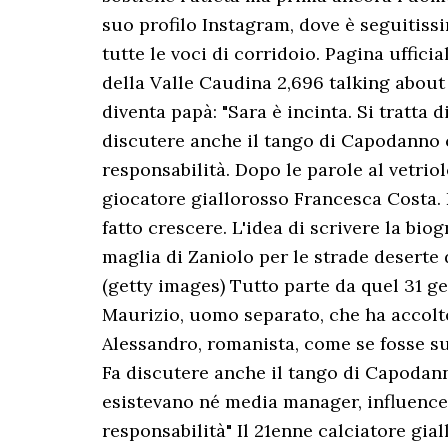
suo profilo Instagram, dove è seguitissi
tutte le voci di corridoio. Pagina uffici
della Valle Caudina 2,696 talking about t
diventa papà: "Sara è incinta. Si tratt
discutere anche il tango di Capodanno 
responsabilità. Dopo le parole al vetrio
giocatore giallorosso Francesca Costa. 
fatto crescere. L'idea di scrivere la bio
maglia di Zaniolo per le strade deserte 
(getty images) Tutto parte da quel 31 
Maurizio, uomo separato, che ha accolto 
Alessandro, romanista, come se fosse su
Fa discutere anche il tango di Capodan
esistevano né media manager, influencer
responsabilità" Il 21enne calciatore gi