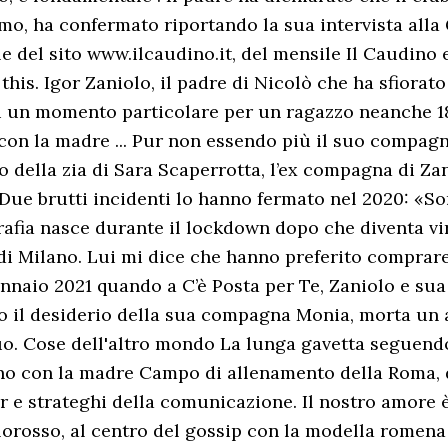
mo, ha confermato riportando la sua intervista alla 
ale del sito www.ilcaudino.it, del mensile Il Caudino 
his. Igor Zaniolo, il padre di Nicolò che ha sfiorato 
a di un momento particolare per un ragazzo neanche 
con la madre ... Pur non essendo più il suo compag
lo della zia di Sara Scaperrotta, l’ex compagna di Za
Due brutti incidenti lo hanno fermato nel 2020: «S
grafia nasce durante il lockdown dopo che diventa vir
di Milano. Lui mi dice che hanno preferito comprare 
gennaio 2021 quando a C’è Posta per Te, Zaniolo e s
il desiderio della sua compagna Monia, morta un anno
o. Cose dell'altro mondo La lunga gavetta seguendo l
no con la madre Campo di allenamento della Roma, 
 e strateghi della comunicazione. Il nostro amore è
allorosso, al centro del gossip con la modella romen