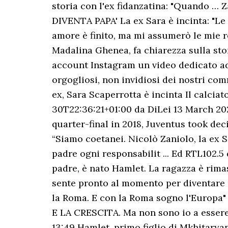
storia con l'ex fidanzatina: "Quando … 
DIVENTA PAPA' La ex Sara è incinta: "Le
amore è finito, ma mi assumerò le mie r
Madalina Ghenea, fa chiarezza sulla stor
account Instagram un video dedicato ad 
orgogliosi, non invidiosi dei nostri co
ex, Sara Scaperrotta è incinta Il calciat
30T22:36:21+01:00 da DiLei 13 March 20
quarter-final in 2018, Juventus took dec
“Siamo coetanei. Nicolò Zaniolo, la ex S
padre ogni responsabilit ... Ed RTL102.5 
padre, è nato Hamlet. La ragazza è rimas
sente pronto al momento per diventare pad
la Roma. E con la Roma sogno l'Europa"
E LA CRESCITA. Ma non sono io a essere 
13:49 Hamlet, primo figlio di Mkhitaryan