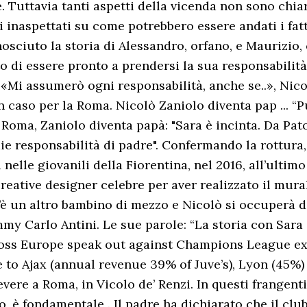
e. Tuttavia tanti aspetti della vicenda non sono chia
i inaspettati su come potrebbero essere andati i fatt
nosciuto la storia di Alessandro, orfano, e Maurizio,
tto di essere pronto a prendersi la sua responsabilità
«Mi assumerò ogni responsabilità, anche se..», Nicol
un caso per la Roma. Nicolò Zaniolo diventa pap ... 
oma, Zaniolo diventa papà: "Sara è incinta. Da Pato a
mie responsabilità di padre". Confermando la rottura
nelle giovanili della Fiorentina, nel 2016, all’ultim
creative designer celebre per aver realizzato il mura
ra c’è un altro bambino di mezzo e Nicolò si occuperà d
ammy Carlo Antini. Le sue parole: “La storia con Sara
ross Europe speak out against Champions League 
to Ajax (annual revenue 39% of Juve’s), Lyon (45%) 
vere a Roma, in Vicolo de’ Renzi. In questi frangenti
 è fondamentale . Il padre ha dichiarato che il club 