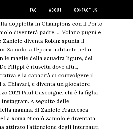
FAQ
ABOUT
CONTACT US
alla doppietta in Champions con il Porto
niolo diventerà padre. ... Volano pugni e
ò Zaniolo diventa Robin: spunta il
gor Zaniolo, all’epoca militante nello
n le maglie della squadra ligure, del
e Filippi è riuscita dove altri,
ativa e la capacità di coinvolgere il
i a Chiavari, e diventa un giocatore
rzo 2021 Paul Gascoigne, chi è la figlia
 Instagram. A seguito delle
ne della mamma di Zaniolo Francesca
ella Roma Nicolò Zaniolo è diventata
a attirato l’attenzione degli internauti