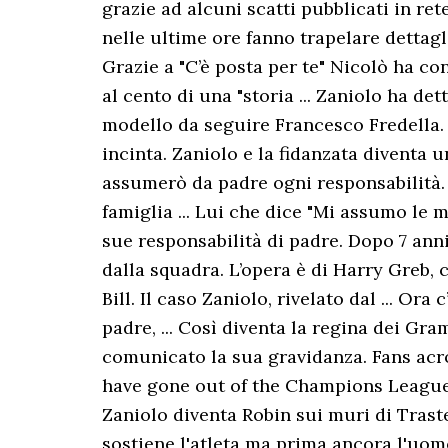
grazie ad alcuni scatti pubblicati in ret
nelle ultime ore fanno trapelare dettagl
Grazie a "C’è posta per te" Nicolò ha co
al cento di una "storia ... Zaniolo ha de
modello da seguire Francesco Fredella. 
incinta. Zaniolo e la fidanzata diventa 
assumerò da padre ogni responsabilità. R
famiglia ... Lui che dice "Mi assumo le 
sue responsabilità di padre. Dopo 7 anni 
dalla squadra. L’opera è di Harry Greb, 
Bill. Il caso Zaniolo, rivelato dal ... O
padre, ... Così diventa la regina dei Gr
comunicato la sua gravidanza. Fans ac
have gone out of the Champions League 
Zaniolo diventa Robin sui muri di Traste
sostiene l'atleta ma prima ancora l'uomo,