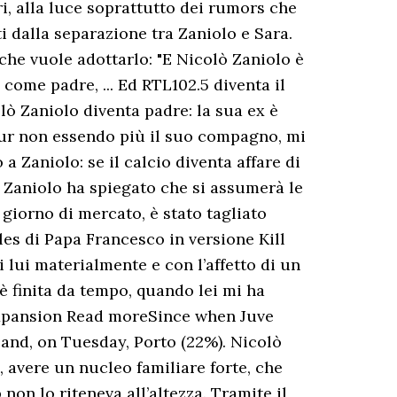
ri, alla luce soprattutto dei rumors che
i dalla separazione tra Zaniolo e Sara.
 che vuole adottarlo: "E Nicolò Zaniolo è
 come padre, ... Ed RTL102.5 diventa il
ò Zaniolo diventa padre: la sua ex è
“Pur non essendo più il suo compagno, mi
 Zaniolo: se il calcio diventa affare di
, Zaniolo ha spiegato che si assumerà le
o giorno di mercato, è stato tagliato
les di Papa Francesco in versione Kill
i lui materialmente e con l’affetto di un
 è finita da tempo, quando lei mi ha
expansion Read moreSince when Juve
and, on Tuesday, Porto (22%). Nicolò
, avere un nucleo familiare forte, che
non lo riteneva all’altezza. Tramite il