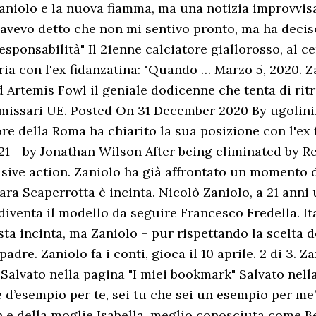
Zaniolo e la nuova fiamma, ma una notizia improvvi
 avevo detto che non mi sentivo pronto, ma ha deciso
esponsabilità" Il 21enne calciatore giallorosso, al 
ia con l'ex fidanzatina: "Quando … Marzo 5, 2020. Za
Artemis Fowl il geniale dodicenne che tenta di rit
mmissari UE. Posted On 31 December 2020 By ugolini
ore della Roma ha chiarito la sua posizione con l'ex 
21 - by Jonathan Wilson After being eliminated by 
isive action. Zaniolo ha già affrontato un momento di
ara Scaperrotta è incinta. Nicolò Zaniolo, a 21 anni 
diventa il modello da seguire Francesco Fredella. Ita
ta incinta, ma Zaniolo – pur rispettando la scelta d
re. Zaniolo fa i conti, gioca il 10 aprile. 2 di 3. Z
 Salvato nella pagina "I miei bookmark" Salvato ne
d’esempio per te, sei tu che sei un esempio per me”.
 e della moglie Isabella, meglio conosciuta come Bett