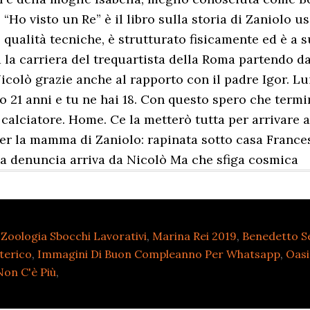
 “Ho visto un Re” è il libro sulla storia di Zaniolo u
qualità tecniche, è strutturato fisicamente ed è a 
la carriera del trequartista della Roma partendo d
Nicolò grazie anche al rapporto con il padre Igor. Lu
o 21 anni e tu ne hai 18. Con questo spero che termin
 calciatore. Home. Ce la metterò tutta per arrivare 
per la mamma di Zaniolo: rapinata sotto casa Frances
 la denuncia arriva da Nicolò Ma che sfiga cosmica
 Zoologia Sbocchi Lavorativi
,
Marina Rei 2019
,
Benedetto Se
oterico
,
Immagini Di Buon Compleanno Per Whatsapp
,
Oasi
on C'è Più
,