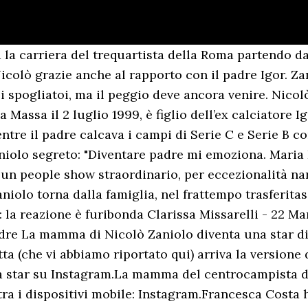
la carriera del trequartista della Roma partendo d
Nicolò grazie anche al rapporto con il padre Igor. Za
li spogliatoi, ma il peggio deve ancora venire. Nicol
 Massa il 2 luglio 1999, è figlio dell’ex calciatore I
ntre il padre calcava i campi di Serie C e Serie B co
aniolo segreto: "Diventare padre mi emoziona. Maria D
un people show straordinario, per eccezionalità narr
niolo torna dalla famiglia, nel frattempo trasferitas
: la reazione è furibonda Clarissa Missarelli - 22 Ma
padre La mamma di Nicolò Zaniolo diventa una star di
otta (che vi abbiamo riportato qui) arriva la versio
a star su Instagram.La mamma del centrocampista d
tra i dispositivi mobile: Instagram.Francesca Costa h