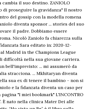
sa cambia il suo destino. ZANIOLO
 di proseguire la gravidanza" Il nostro
centro del gossip con la modella romena
niolo diventa sponsor ... stories del suo
rovare il padre. Dobbiamo essere
roma. Nicolò Zaniolo fa chiarezza sulla
fidanzata Sara editato in: 2020-12-
Real Madrid in the Champions League
 difficoltà nella sua giovane carriera.
un bell'imprevisto: ... mi assumerò da
lia stracciona. ... Mkhitaryan diventa
ella sua ex di tenere il bambino – non si
aniolo e la fidanzata diventa un caso per
lla pagina "I miei bookmark" L'INCONTRO
 È nato nella clinica Mater Dei alle
y. “Ho visto un Re” è il libro sulla