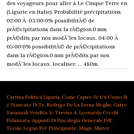
Cartina Politica Liguria
,
Come Capire Se Un Uomo Si
è Stancato Di Te
,
Rodrigo De La Serna Moglie
,
Gatto
Savannah Vendita
,
Ic Treviso 4
,
Leonardo Cecchi
Fidanzata
,
Appunti Di Psicologia Generale Pdf
,
Tornio Legno Per Principiante
,
Magic Mister