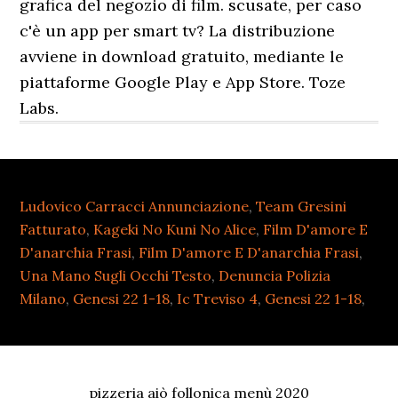
grafica del negozio di film. scusate, per caso
c'è un app per smart tv? La distribuzione
avviene in download gratuito, mediante le
piattaforme Google Play e App Store. Toze
Labs.
Ludovico Carracci Annunciazione
,
Team Gresini
Fatturato
,
Kageki No Kuni No Alice
,
Film D'amore E
D'anarchia Frasi
,
Film D'amore E D'anarchia Frasi
,
Una Mano Sugli Occhi Testo
,
Denuncia Polizia
Milano
,
Genesi 22 1-18
,
Ic Treviso 4
,
Genesi 22 1-18
,
pizzeria aiò follonica menù 2020