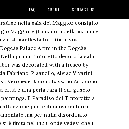
FAQ
ABOUT
CONTACT US
si voltò nuovamente verso la tela, dando loro le spalle, e riprese a dipingere con maggior vigore ed ancor più velocemente. Sala del Maggior Consiglio di Palazzo Ducale (6055642809).jpg 3,482 × 2,416; 1.16 MB Sala del maggior consiglio, da n-e 01.JPG 3,456 × 2,304; 4.82 MB Tintoretto Giacomo Tiepolo.jpg 799 × â¦ Forse perché di carattere diretto, forse perchè il maestro non li riteneva affatto in grado di giudicare e si sentiva irritato mentre lavorava, e probabilmente complice l’età che deve averlo reso un poco stanco e burbero, incurante del loro “status“ rispose in modo brusco e secco : “Può darsi, ma loro non hanno tutti questi rompiscatole tra i piedi ! In 1577, a fire damaged it together with the Sala dello Scrutinio, this is why now it is decorated with paintings by Tintoretto, Palma il Giovane, and Paolo Veronese. Vivo in questa città unica da quel giorno, per mia fortuna, e ho dei meravigliosi ricordi di vita dalla fanciullezza, passando per l’adolescenza e la spensieratezza della giovinezza . Poi si dedicò al salone centrale con le scene prese dal Vecchio Testamento per il soffitto e le scene del Nuovo Testamento per le pareti. Sala del Maggior Consiglio. Mercury and the Three Graces. âParadiseâ was created in c.1592 by Tintoretto in Mannerism (Late Renaissance) style. Il lavoro iniziò nel 1588 e venne ultimato nel 1592. However, according to the most recently accepted hypothesis, after securing the commission Tintoretto presented a new preliminary design for the Sala del Maggior Consiglio. Sala del Maggior Consiglio: Paradise. I due, che erano delle persone di una certa importanza, osservarono che il suo modo di dipingere era troppo affrettato, che secondo loro non si concentrava e che non meditava a sufficienza. Ristrutturata nel XIV secolo, la Camera fu decorata con un affresco del Guariento e in seguito con opere dei più famosi artisti dellâepoca, tra cui Gentile da Fabriano, Pisanello, Alvise Vivarini, Carpaccio, Bellini, Pordenone e Tiziano. However, the four allegorical paintings now in the Anticollegio were executed by Tintoretto himself: the Three Graces and Mercury, the Minerva Sending Away Mars from Peace and Prosperity, the Ariadne, Venus and Bacchus, and the Forge of Vulcan. Il Barbarossa bacia il piede al Papa, Federico Zuccari, Sala del Maggior Consiglio . This is an impressive hall, monumental in size. 2020 Anno 1 – Fascicolo 2 - Autore Alessandro Bullo, Grazie a un importante lavoro di ricerca è stata pubblicata la guida delle raccolte archivistiche conservate dai Musei Civici di Venezia […], Grazie a un protocollo d'intesa siglato da Fondazione Musei Civici di Venezia e IIT Istituto Italiano di Tecnologia alcune opere custodite nel Museo del Settecento Veneziano a Ca' Rezzonico sono in questi giorni sottoposte ad analisi spettrografiche con mezzi innovativi. […], VeniceCafe.it utilizza i cookie per personalizzare i contenuti e gli annunci, fornire le funzioni dei social media e analizzare il traffico. 515 x 390