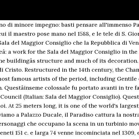
la che poi sarebbe stata detta dello Scrutinio venne detta della Libreria, perché vi furono collocate le opere donate dal cardinale Bessarione, mentre nel 1473 si decretò di sostituire alcune delle opere della Sala del Maggior Consiglio, rovinatesi per le infiltrazioni: nei lavori, che si protrassero fino al 1495, furono impegnati tra gli altri Giovanni e Gentile Bellini, Giorgione, Tiziano, Tintoretto e Paolo â¦ A partire dai suoi contemporanei come l’amico, quanto meno inizialmente, Pietro Aretino, il famoso tosco poeta che “di tutti disse mal, fuorché di Cristo, scusandosi col dir…non lo conosco” , in una lettera del 1548 scrisse “ […] se reduceste la prestezza del fatto in la pazienza del fare […] “, Per passare poi ad altri contemporanei come il letterato e commediografo Andrea Calmo che nel 1550 scrisse “[…] e tegnive bon che per puoca vita che havé, sé fornìo de gran spirito […]”, E poi il Vasari ne le “Vite” del 1568 “ […] stravagante, capriccioso, presto risoluto, ed il più terribile cervello cha abbia avuto mai la pittura […] superata la stravaganza […] ha lavorato a caso e senza disegno […] “, Oppure il Sorte, nel 1580 “[…] con così fatta gagliardia prattica, velocità e prestezza ch’è una meraviglia vederlo operare […] “. Nato a Venezia , più precisamente al Lido, un 9 aprile, diplomato al Liceo Scientifico G.B. Non stupisca pertanto la commissione, da parte della Repubblica di Venezia, al pittore Jacopo Robusti (1519-94), detto il âTintorettoâ, di unâimmagine del Paradiso da collocare sulla parete di fondo della Sala del Maggior Consiglio nel Palazzo ducale. Chiudendo questo banner, scorrendo questa pagina, cliccando su Ok o qualunque elemento della pagina acconsenti all'uso dei cookie. Lunga 53 m, larga 24 m e alta quasi 12m, è sempre capace di togliere il respiro ogni volta che si entra! This immense chamber was used for assemblies of the Great Council, the largest organ of government in the Venetian state, attended by all patricians over the age of twenty-five. Ristrutturata nel XIV secolo, la Camera fu decorata con un affresco del Guariento e in seguito con opere dei più famosi artisti dellâepoca, tra cui Gentile da Fabriano, Pisanello, Alvise Vivarini, Carpaccio, Bellini, Pordenone e Tiziano. Dietro lo scranno, che da solo copre una superficie di 84 metri quadrati, la grande tela dei Tintoretto, che sostituÃ¬ l'affresco del Guariento distrutto durante il tremendo incendio che distrusse gran parte del Palazzo Ducale nel 1577. Opera di Andrea Tirali, venne eretto in onore del doge Francesco Morosini â¦ menom Jacopo (Giacopo) ... (Sala del Maggior Consiglio) a nahradiÅ¥ zniÄenú pôvodnú fresku Guarienta di Arpo z druhej polovice 14. storoÄia. Il lavoro iniziò nel 1588 e venne ultimato nel 1592. However, the four allegorical paintings now in the Anticollegio were executed by Tintoretto himself: the Three Graces and Mercury, the Minerva Sending Away Mars from Peace and Prosperity, the Ariadne, Venus and Bacchus, and the Forge of Vulcan. Devastated in the fire of 1577, it was rapidly rebuilt and redecorated. Il lavoro iniziò nel 1588 e venne ultimato nel 1592. Venne presa allora una decisione geniale e spregiudicata: sovrapporre l'enorme Sala del Maggior Consiglio al Palazzo giÃ esistente. La tela fu commissionata per la sala del Maggior Consiglio a Palazzo Ducale a seguito dell’incendio che lo devastò nel 1577. Nel 1588, alla morte di Veronese, subentra a questâultimo nella decorazione della parete della Sala del Maggior Consiglio. Sala del Maggior Consiglio. In questo posto venivano portati gli ospiti foresti, per questo le pareti di questa grande sala sono coperte di quadri riguardanti le grandi battaglie e le grandi vittorie di Venezia, impegnata nella conquista e nel mantenimento dei territori che davano alla cittÃ fasto e magneficenza. Do konkurzu sa prihlásilo niekoÄ¾ko umelcov, medzi nimi napr. Paradiso - Tintoretto - VeniceWiki Quindi 