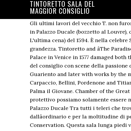
TINTORETTO SALA DEL
MAGGIOR CONSIGLIO
Gli ultimi lavori del vecchio T. non furono di minore impegno: basti pensare all'immenso Paradiso nella sala del Maggior consiglio in Palazzo Ducale (bozzetto al Louvre), cui il maestro pose mano nel 1588, e le tele di S. Giorgio Maggiore (La caduta della manna e L'ultima cena) del 1594. È nella celebre Sala del Maggior Consiglio che la Repubblica di Venezia si manifesta in tutta la sua grandezza. Tintoretto and âThe Paradiseâ: a work for the Sala del Maggior Consiglio in the Dogeâs Palace A fire in the Dogeâs Palace in Venice in 1577 damaged both the buildingâs structure and much of its decoration. Nella prima Tintoretto decorò la sala del consiglio con scene della passione di Cristo. Restructured in the 14th century, the Chamber was decorated with a fresco by Guariento and later with works by the most famous artists of the period, including Gentile da Fabriano, Pisanello, Alvise Vivarini, Carpaccio, Bellini, Pordenone and Titian. Questâinseme colossale fu portato avanti in tre fasi. Veronese, Jacopo Bassano Äi Jacopo Palma il Giovane. Chamber of the Great Council (Italian: Sala del Maggior Consiglio). Questa città è una perla rara il cui guscio protettivo possiamo solamente essere noi. At 25 meters long, it is one of the world's largest paintings. Il Paradiso del Tintoretto a Palazzo Ducale Tra tutti i teleri che troviamo a Palazzo Ducale, il Paradiso cattura la nostra attenzione per le dimensioni fuori dallâordinario e per la moltitudine di personaggi che occupano la scena in un turbinio movimentato ma per nulla disordinato. Conservation. Questa sala lunga piedi veneti 151 c. e larga 74 venne incominciata nel 1309, e si è finita nel 1423; onde vedesi che il Calendario nel 1343 riduceva il palazzo non il demoliva al tutto siccome nel principio si è detto. # tour # virtuale # venezia # quarantena Camera del Gran Consiglio (italiano: Sala del Maggior Consiglio). Il maestro, per quanto aiutato in modo preponderante dal figlio Domenico, non era più un ragazzino visto che la cominciò all’età di sessantanove anni e quando la terminò ne aveva settantatre. Un piccolo assaggio della grandiosità della sala del Maggior Consiglio a Palazzo Ducale. Un capolavoro commissionato dal Senato, nel 1365, sotto il doge Marco Cornaro. GiÃ nel 1301 ci si lamentava quia sala majores consilii non est sufficientes. Se invece desideri informazioni dettagliate clicca su, Fotografie di opere d’arte, pubblico dominio e diritti di riproduzione, Di famiglie e di persone. Poi uno dei due azzardò un commento critico comparativo sottolineando il fatto che il gran maestro “Gianbellino” (al secolo Giovanni Bellini), ed anche altri pittori, dipingeva con calma e perizia ultimando i suoi lavori in modo molto più accurato. Alcuni frammenti del dipinto murale furono in quellâoccasione staccati, trasferiti su tela e restaurati (da Steffanoni) e attualmente sono esposti in Palazzo Ducale nella sala dellâArmamento, nota anche come sala del Guariento, vicinissima alla sala del Maggior Consiglio». Nel 1468 la sa