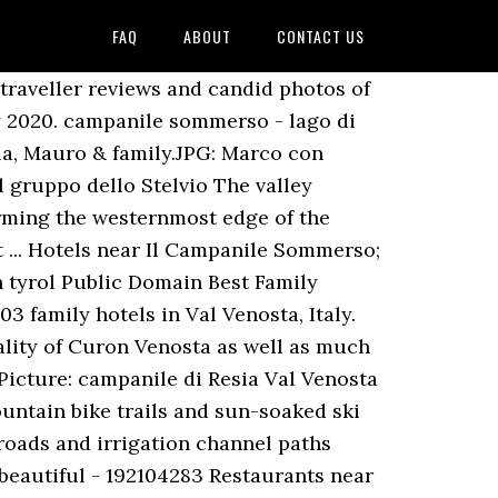
FAQ
ABOUT
CONTACT US
traveller reviews and candid photos of
y 2020. campanile sommerso - lago di
a, Mauro & family.JPG: Marco con
l gruppo dello Stelvio The valley
rming the westernmost edge of the
 ... Hotels near Il Campanile Sommerso;
th tyrol Public Domain Best Family
3 family hotels in Val Venosta, Italy.
ality of Curon Venosta as well as much
Picture: campanile di Resia Val Venosta
untain bike trails and sun-soaked ski
roads and irrigation channel paths
 beautiful - 192104283 Restaurants near