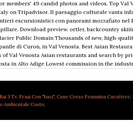
r members' 49 candid photos and videos. Top Val 
Italy on Tripadvisor. Il paesaggio culturale vanta in
sentieri escursionistici con panorami mozzafiato nel
pillare. Download preview. ortler, backcountry skiii
 glacier Public Domain Thousands of new, high-qualit
panile di Curon, in Val Venosta. Best Asian Restaura
s of Val Venosta Asian restaurants and search by pri
osta in Alto Adige Lowest commission in the industr
Rai 3 Tv
,
Frasi Con "baci"
,
Cane Corso Femmina Carattere
,
o Ambientale Costo
,