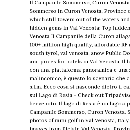
Il Campanile Sommerso, Curon Venosta o
Sommerso in Curon Venosta, Province of
which still towers out of the waters an
hidden gems in Val Venosta: Top hidden g
Venosta Il Campanile della Curon allaga
100+ million high quality, affordable RF
south tyrol, val venosta, snow Public D
and prices for hotels in Val Venosta. Il 
con una piattaforma panoramica e una sp
malinconico, è questo lo scenario che co
s.l.m. Ecco cosa si nasconde dietro il 
sul Lago di Resia - Check out Tripadviso
benvenuto. Il lago di Resia è un lago alp
Campanile Sommerso, Curon Venosta. Sno
photos of mini golf in Val Venosta, Ital
images from Picfair. Val Venosta, Provi