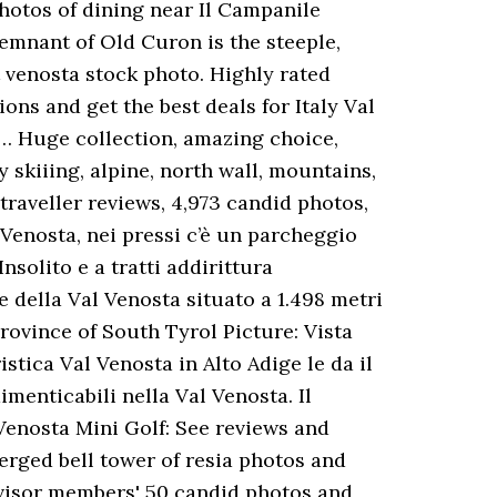
hotos of dining near Il Campanile
emnant of Old Curon is the steeple,
t venosta stock photo. Highly rated
ons and get the best deals for Italy Val
 … Huge collection, amazing choice,
 skiiing, alpine, north wall, mountains,
traveller reviews, 4,973 candid photos,
l Venosta, nei pressi c’è un parcheggio
solito e a tratti addirittura
e della Val Venosta situato a 1.498 metri
rovince of South Tyrol Picture: Vista
tica Val Venosta in Alto Adige le da il
imenticabili nella Val Venosta. Il
enosta Mini Golf: See reviews and
merged bell tower of resia photos and
advisor members' 50 candid photos and