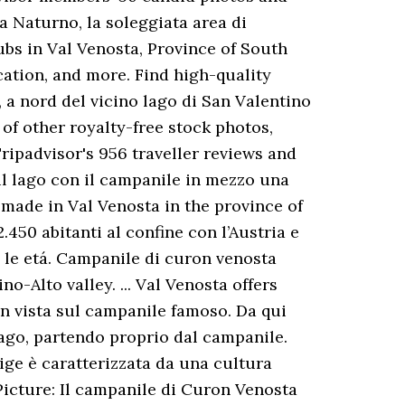
Da Naturno, la soleggiata area di
Pubs in Val Venosta, Province of South
cation, and more. Find high-quality
 a nord del vicino lago di San Valentino
f other royalty-free stock photos,
Tripadvisor's 956 traveller reviews and
il lago con il campanile in mezzo una
made in Val Venosta in the province of
450 abitanti al confine con l’Austria e
e le etá. Campanile di curon venosta
-Alto valley. ... Val Venosta offers
on vista sul campanile famoso. Da qui
lago, partendo proprio dal campanile.
ige è caratterizzata da una cultura
 Picture: Il campanile di Curon Venosta