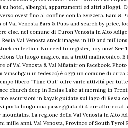
 su hotel, alberghi, appartamenti ed altri alloggi.. 
 verso ovest fino al confine con la Svizzera. Bars & 
s of Val Venosta Bars & Pubs and search by price, lo
re else. nel comune di Curon Venosta in Alto Adige,
Resia Val Venosta stock images in HD and millions o
stock collection. No need to register, buy now! See 
tions Un luogo magico, ma a tratti malinconico. E 
re of Val Venosta & Val Müstair on Facebook. Photo 
m Vinschgau in tedesco) è oggi un comune di circa 2.
tempo libero “Time Out” offre varie attivitá per tutt
e church deep in Resias Lake at morning in Trentino
iamo escursioni in kayak guidate sul lago di Resia c
 vi porta lungo una passeggiata di 4 ore attorno al 
e mountains. La regione della Val Venosta in Alto Ad
mi mille anni. Val Venosta, Province of South Tyrol