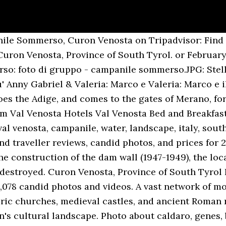
nile Sommerso, Curon Venosta on Tripadvisor: Find 
uron Venosta, Province of South Tyrol. or Februar
so: foto di gruppo - campanile sommerso.JPG: Stell
' Anny Gabriel & Valeria: Marco e Valeria: Marco e i
es the Adige, and comes to the gates of Merano, fo
sm Val Venosta Hotels Val Venosta Bed and Breakfast
 val venosta, campanile, water, landscape, italy, sou
nd traveller reviews, candid photos, and prices for 20
e construction of the dam wall (1947-1949), the loc
d destroyed. Curon Venosta, Province of South Tyrol 
,078 candid photos and videos. A vast network of mo
oric churches, medieval castles, and ancient Roman 
on's cultural landscape. Photo about caldaro, genes,