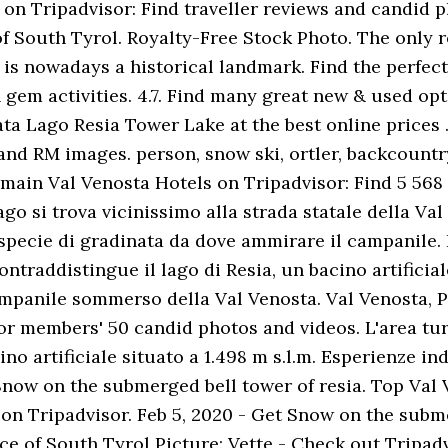
n Tripadvisor: Find traveller reviews and candid p
 South Tyrol. Royalty-Free Stock Photo. The only r
d is nowadays a historical landmark. Find the perfec
em activities. 4.7. Find many great new & used opti
ta Lago Resia Tower Lake at the best online prices
 and RM images. person, snow ski, ortler, backcountry
omain Val Venosta Hotels on Tripadvisor: Find 5 568 
lago si trova vicinissimo alla strada statale della Va
ecie di gradinata da dove ammirare il campanile. In
ntraddistingue il lago di Resia, un bacino artificial
campanile sommerso della Val Venosta. Val Venosta, P
r members' 50 candid photos and videos. L'area turis
ino artificiale situato a 1.498 m s.l.m. Esperienze ind
w on the submerged bell tower of resia. Top Val V
y on Tripadvisor. Feb 5, 2020 - Get Snow on the sub
nce of South Tyrol Picture: Vette - Check out Trip