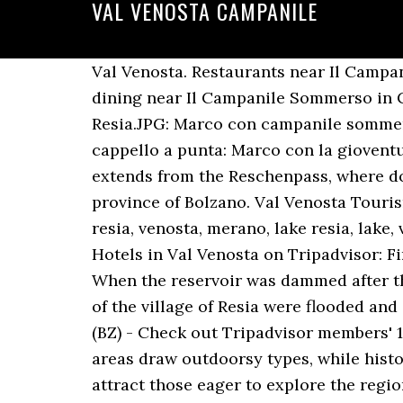
VAL VENOSTA CAMPANILE
Val Venosta. Restaurants near Il Campa
dining near Il Campanile Sommerso in C
Resia.JPG: Marco con campanile sommer
cappello a punta: Marco con la gioventu
extends from the Reschenpass, where do
province of Bolzano. Val Venosta Touri
resia, venosta, merano, lake resia, lake,
Hotels in Val Venosta on Tripadvisor: Fi
When the reservoir was dammed after th
of the village of Resia were flooded an
(BZ) - Check out Tripadvisor members' 1
areas draw outdoorsy types, while hist
attract those eager to explore the regi