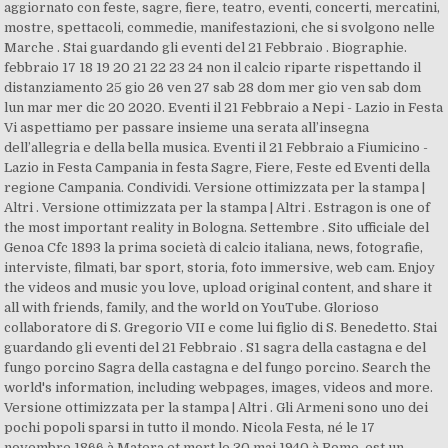
aggiornato con feste, sagre, fiere, teatro, eventi, concerti, mercatini,
mostre, spettacoli, commedie, manifestazioni, che si svolgono nelle
Marche . Stai guardando gli eventi del 21 Febbraio . Biographie.
febbraio 17 18 19 20 21 22 23 24 non il calcio riparte rispettando il
distanziamento 25 gio 26 ven 27 sab 28 dom mer gio ven sab dom
lun mar mer dic 20 2020. Eventi il 21 Febbraio a Nepi - Lazio in Festa
Vi aspettiamo per passare insieme una serata all’insegna
dell’allegria e della bella musica. Eventi il 21 Febbraio a Fiumicino -
Lazio in Festa Campania in festa Sagre, Fiere, Feste ed Eventi della
regione Campania. Condividi. Versione ottimizzata per la stampa |
Altri . Versione ottimizzata per la stampa | Altri . Estragon is one of
the most important reality in Bologna. Settembre . Sito ufficiale del
Genoa Cfc 1893 la prima società di calcio italiana, news, fotografie,
interviste, filmati, bar sport, storia, foto immersive, web cam. Enjoy
the videos and music you love, upload original content, and share it
all with friends, family, and the world on YouTube. Glorioso
collaboratore di S. Gregorio VII e come lui figlio di S. Benedetto. Stai
guardando gli eventi del 21 Febbraio . S1 sagra della castagna e del
fungo porcino Sagra della castagna e del fungo porcino. Search the
world's information, including webpages, images, videos and more.
Versione ottimizzata per la stampa | Altri . Gli Armeni sono uno dei
pochi popoli sparsi in tutto il mondo. Nicola Festa, né le 17
novembre 1866 à Matera et mort le 30 mai 1940 à Rome, est un