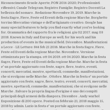
Riconoscimento Scuole Aperte; PON 2014-2020; Professionisti
riflessivi; Canale Telegram; Registro Famiglie; Registro Docenti La
bellezza del somaro . Redazione Novembre 19, 2019. Marche in
festa Sagre, Fiere, Feste ed Eventi della regione Marche. Borghetto
torrino Mercatino vintage e dell'artigianato creativo. Google has
many special features to help you find exactly what you're looking
for. Grammatica del rapporto fra le religioni. giu 02 2017. mag 03
2018. Known in Italy and Europe as well, for his work and his
production of events in the musical field. Décembre. Manifestazioni
a Lecce - LE Letture: 844 feb 21 2016. Marche in festa Sagre, Fiere,
Feste ed Eventi della regione Marche. Novembre. Versione
ottimizzata per la stampa. ott 04 2019. ott 04 2020. Marche in festa
Sagre, Fiere, Feste ed Eventi della regione Marche. Marche in festa
e' un portale aggiornato con feste, sagre, fiere, teatro, eventi,
concerti, mercatini, mostre, spettacoli, commedie, manifestazioni,
che si svolgono nelle Marche . Ottobre. Marche in festa e' un portale
aggiornato con feste, sagre, fiere, teatro, eventi, concerti, mercatini,
mostre, spettacoli, commedie, manifestazioni, che si svolgono nelle
Marche . Salvare la propria lingua d'origine è uno dei compiti
principali degli armeni della diaspora. Dicembre . Andy warhol
Esposizione di 200 opere. Posted on febbraio 21, 2018 maggio 15,
2018 by admin. Lazio in festa e' un portale aggiornato con feste,