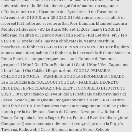
universitaire et helléniste italien qui fut sénateur du royaume
d'Italie, membre de l'Académie des Lyncéens et de l'Académie
d'Arcadie. ott 01 2019. apr 28 2020. 21 febbraio ancona, risultati di
ricerca! Il 21 febbraio si venera: San Pier Damiani. Manifestazioni a
Montoro Inferiore - AV Letture: 946 set 11 2017. mag 31 2018. 21
febbraio, risultati di ricerca! Mercati a Roma - RM Letture: 1497 feb
21 2016. E’ preferibile, ma non obbligatorio, venire vestiti in
maschera. 24 febbraio LA FESTA DI PIANETA SONORO. Per il quinto
anno consecutivo, sabato 22 febbraio, la Parrocchia di Santa Maria in
Porto Fuori, in compartecipazione con il Comune di Ravenna,
proporrà 1 Mar 1 Gio 1 Dom Festa tutti i Santi 1 Mar 1 Ven Capodanno
1 Lun 1 Lun 1 Gio Cal.Scol.Region. Août. SCUOLA PRIMARIA –
COLLOQUI SCUOLA – FAMIGLIA; SCUOLA SECONDARIA I GRADO –
14 e 15 DICEMBRE COLLOQUI SCUOLA – FAMIGLIA; DECRETO
RISULTATI E PROCLAMAZIONE ELETTI CONSIGLIO DI ISTITUTO
2020 … Stai guardando gli eventi del 21 Febbraio nella provincia di
Lecce . Watch Queue Queue Enogastronomia a Nemi - RM Letture:
1852 feb 21 2016. Btm business tourism management 2016 Le prime
novità per la ii edizione. Santo del Giorno. Next post → Related
Posts. Campania in festa Sagre, Fiere, Feste ed Eventi della regione
Campania. Questa seconda edizione si svolgerà presso la Pepy’s
Taverna. Radioweb I Care; Riconoscimento Green School;