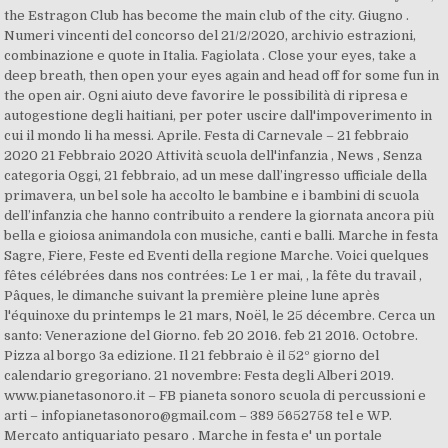
the Estragon Club has become the main club of the city. Giugno .
Numeri vincenti del concorso del 21/2/2020, archivio estrazioni,
combinazione e quote in Italia. Fagiolata . Close your eyes, take a
deep breath, then open your eyes again and head off for some fun in
the open air. Ogni aiuto deve favorire le possibilità di ripresa e
autogestione degli haitiani, per poter uscire dall'impoverimento in
cui il mondo li ha messi. Aprile. Festa di Carnevale – 21 febbraio
2020 21 Febbraio 2020 Attività scuola dell'infanzia , News , Senza
categoria Oggi, 21 febbraio, ad un mese dall’ingresso ufficiale della
primavera, un bel sole ha accolto le bambine e i bambini di scuola
dell’infanzia che hanno contribuito a rendere la giornata ancora più
bella e gioiosa animandola con musiche, canti e balli. Marche in festa
Sagre, Fiere, Feste ed Eventi della regione Marche. Voici quelques
fêtes célébrées dans nos contrées: Le 1 er mai, , la fête du travail ,
Pâques, le dimanche suivant la première pleine lune après
l'équinoxe du printemps le 21 mars, Noël, le 25 décembre. Cerca un
santo: Venerazione del Giorno. feb 20 2016. feb 21 2016. Octobre.
Pizza al borgo 3a edizione. Il 21 febbraio è il 52º giorno del
calendario gregoriano. 21 novembre: Festa degli Alberi 2019.
www.pianetasonoro.it – FB pianeta sonoro scuola di percussioni e
arti – infopianetasonoro@gmail.com – 389 5652758 tel e WP.
Mercato antiquariato pesaro . Marche in festa e' un portale