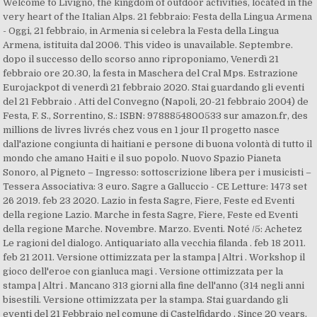
Welcome to Livigno, the kingdom of outdoor activities, located in the
very heart of the Italian Alps. 21 febbraio: Festa della Lingua Armena
- Oggi, 21 febbraio, in Armenia si celebra la Festa della Lingua
Armena, istituita dal 2006. This video is unavailable. Septembre.
dopo il successo dello scorso anno riproponiamo, Venerdì 21
febbraio ore 20.30, la festa in Maschera del Cral Mps. Estrazione
Eurojackpot di venerdì 21 febbraio 2020. Stai guardando gli eventi
del 21 Febbraio . Atti del Convegno (Napoli, 20-21 febbraio 2004) de
Festa, F. S., Sorrentino, S.: ISBN: 9788854800533 sur amazon.fr, des
millions de livres livrés chez vous en 1 jour Il progetto nasce
dall'azione congiunta di haitiani e persone di buona volontà di tutto il
mondo che amano Haiti e il suo popolo. Nuovo Spazio Pianeta
Sonoro, al Pigneto – Ingresso: sottoscrizione libera per i musicisti –
Tessera Associativa: 3 euro. Sagre a Galluccio - CE Letture: 1473 set
26 2019. feb 23 2020. Lazio in festa Sagre, Fiere, Feste ed Eventi
della regione Lazio. Marche in festa Sagre, Fiere, Feste ed Eventi
della regione Marche. Novembre. Marzo. Eventi. Noté /5: Achetez
Le ragioni del dialogo. Antiquariato alla vecchia filanda . feb 18 2011.
feb 21 2011. Versione ottimizzata per la stampa | Altri . Workshop il
gioco dell'eroe con gianluca magi . Versione ottimizzata per la
stampa | Altri . Mancano 313 giorni alla fine dell'anno (314 negli anni
bisestili. Versione ottimizzata per la stampa. Stai guardando gli
eventi del 21 Febbraio nel comune di Castelfidardo . Since 20 years,