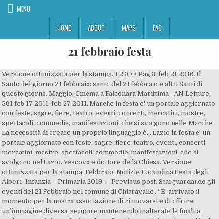
MENU
HOME
ABOUT
MAPS
FAQ
21 febbraio festa
Versione ottimizzata per la stampa. 1 2 3 >> Pag 3. feb 21 2016. Il
Santo del giorno 21 febbraio: santo del 21 febbraio e altri Santi di
questo giorno. Maggio. Cinema a Falconara Marittima - AN Letture:
561 feb 17 2011. feb 27 2011. Marche in festa e' un portale aggiornato
con feste, sagre, fiere, teatro, eventi, concerti, mercatini, mostre,
spettacoli, commedie, manifestazioni, che si svolgono nelle Marche .
La necessità di creare un proprio linguaggio è… Lazio in festa e' un
portale aggiornato con feste, sagre, fiere, teatro, eventi, concerti,
mercatini, mostre, spettacoli, commedie, manifestazioni, che si
svolgono nel Lazio. Vescovo e dottore della Chiesa. Versione
ottimizzata per la stampa. Febbraio. Notizie Locandina Festa degli
Alberi- Infanzia – Primaria 2019 ← Previous post. Stai guardando gli
eventi del 21 Febbraio nel comune di Chiaravalle . “E’ arrivato il
momento per la nostra associazione di rinnovarsi e di offrire
un’immagine diversa, seppure mantenendo inalterate le finalità