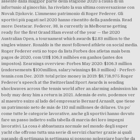
assente dalla maggior parte della stagione 2020 a causa di un
infortunio al ginocchio, ha rivelato la sua ultima conversazione con
Novak Djokovic. L’immenso patrimonio di Roger Federer. Gli
sportivi più pagati nel 2020 hanno risentito della pandemia. Read
more: Destacar. Federer, 38, is currently in Melbourne getting
ready for the first Grand Slam event of the year — the 2020
Australian Open, a tournament which awards $2.83 million to the
singles winner. Ronaldo is the most followed athlete on social media.
Roger Federer está no topo da lista Forbes dos atletas mais bem
pagos de 2020, com US$ 106,3 milhões em ganhos (antes dos
impostos). Eearnings overview:-Forbes May 2020: $106.3 million
(endorsements $100million, salary/winnings $6.3 million) - Perfect-
tennis.com Dec. 2019: total prize money in 2019: $8,716,975 Roger
Federer’s speech at the Switzerland Sport Awards is sending
shockwaves across the tennis world after an alarming admission his
body may deny him a return in 2021. Además de esto, podemos ver
al maestro suizo al lado del empresario Bernard Arnault, que tiene
un patrimonio neto de más de 110 mil millones de dólares. Un po’
come tutte le categorie lavorative, anche gli sportivi hanno dovuto
fare un passo indietro sulla tabella di marcia dei loro impegni
lavorativi. La cosa è abbastanza normale nel mondo degli super
yacht che offrono tutta una serie di servizi charter grazie ai quali
pagando di settimana in settimana si possono noleggiare barche da