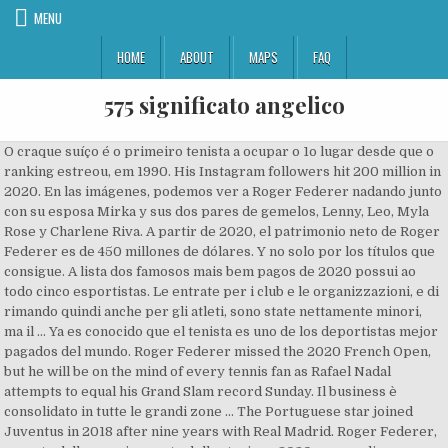
MENU
HOME
ABOUT
MAPS
FAQ
575 significato angelico
O craque suíço é o primeiro tenista a ocupar o 1o lugar desde que o
ranking estreou, em 1990. His Instagram followers hit 200 million in
2020. En las imágenes, podemos ver a Roger Federer nadando junto
con su esposa Mirka y sus dos pares de gemelos, Lenny, Leo, Myla
Rose y Charlene Riva. A partir de 2020, el patrimonio neto de Roger
Federer es de 450 millones de dólares. Y no solo por los títulos que
consigue. A lista dos famosos mais bem pagos de 2020 possui ao
todo cinco esportistas. Le entrate per i club e le organizzazioni, e di
rimando quindi anche per gli atleti, sono state nettamente minori,
ma il … Ya es conocido que el tenista es uno de los deportistas mejor
pagados del mundo. Roger Federer missed the 2020 French Open,
but he will be on the mind of every tennis fan as Rafael Nadal
attempts to equal his Grand Slam record Sunday. Il business è
consolidato in tutte le grandi zone … The Portuguese star joined
Juventus in 2018 after nine years with Real Madrid. Roger Federer,