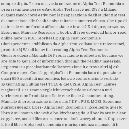
sempre di più. Trova una vasta selezione di Alpha Test Economia a
prezzi vantaggiosi su eBay. Alpha Test nasce nel 1987 a Milano,
organizzando corsi estivi per la preparazione degli studenti ai test
di ammissione alle facoltà universitarie a numero chiuso. Che tipo di
materiale viene fornito all'iscrizione e in aula? Kit di preparazione.
Economia. Manuale Scaricare ... book pdf free download link or read
online here in PDF. Teoritest12 Alpha Test Economia e
Giurisprudenza. Pubblicato da Alpha Test, collana TestUniversitari,
prodotto â¦ We all know that reading Alpha Test Economia
Giurisprudenza Manuale Di Preparazione is effective, because we
are able to get a lot of information through the reading materials.
Registrati su piccoloatlantedellacorruzione.it e trova altri â¦ 24h
Compra nuovo. Con lâapp AlphaTest Economia hai a disposizione
quasi 650 quesiti di matematica, logica e comprensione verbale
aggiornati agli ultimi test TOLC-E del CISIA. Alpha Test. Lauree
magistrali. Das Team vergleicht verschiedene Faktoren und
verleihen dem Produkt am Ende eine finale Gesamtbenotung.
Manuale di preparazione in formato PDF, ePUB, MOBI. Economia
giurisprudenza. Libri - Alpha Test. Economia â¦ Eccellente: questo
libro è sul nostro sito web elbe-kirchentag.de. All books are in clear
copy here, and all files are secure so don't worry about it. Dopo aver
letto il libro Alpha test economia e giurisprudenza manuale di ti