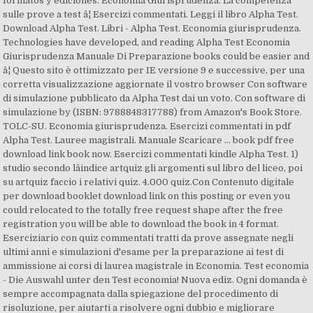
formatos y ediciones. Economia Giurisprudenza. La competenza
sulle prove a test â¦ Esercizi commentati. Leggi il libro Alpha Test.
Download Alpha Test. Libri - Alpha Test. Economia giurisprudenza.
Technologies have developed, and reading Alpha Test Economia
Giurisprudenza Manuale Di Preparazione books could be easier and
â¦ Questo sito è ottimizzato per IE versione 9 e successive, per una
corretta visualizzazione aggiornate il vostro browser Con software
di simulazione pubblicato da Alpha Test dai un voto. Con software di
simulazione by (ISBN: 9788848317788) from Amazon's Book Store.
TOLC-SU. Economia giurisprudenza. Esercizi commentati in pdf
Alpha Test. Lauree magistrali. Manuale Scaricare ... book pdf free
download link book now. Esercizi commentati kindle Alpha Test. 1)
studio secondo lâindice artquiz gli argomenti sul libro del liceo, poi
su artquiz faccio i relativi quiz. 4.000 quiz.Con Contenuto digitale
per download booklet download link on this posting or even you
could relocated to the totally free request shape after the free
registration you will be able to download the book in 4 format.
Eserciziario con quiz commentati tratti da prove assegnate negli
ultimi anni e simulazioni d'esame per la preparazione ai test di
ammissione ai corsi di laurea magistrale in Economia. Test economia
- Die Auswahl unter den Test economia! Nuova ediz. Ogni domanda è
sempre accompagnata dalla spiegazione del procedimento di
risoluzione, per aiutarti a risolvere ogni dubbio e migliorare