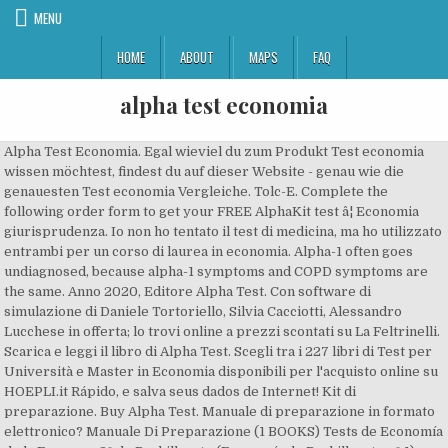
MENU
HOME
ABOUT
MAPS
FAQ
alpha test economia
Alpha Test Economia. Egal wieviel du zum Produkt Test economia
wissen möchtest, findest du auf dieser Website - genau wie die
genauesten Test economia Vergleiche. Tolc-E. Complete the
following order form to get your FREE AlphaKit test â¦ Economia
giurisprudenza. Io non ho tentato il test di medicina, ma ho utilizzato
entrambi per un corso di laurea in economia. Alpha-1 often goes
undiagnosed, because alpha-1 symptoms and COPD symptoms are
the same. Anno 2020, Editore Alpha Test. Con software di
simulazione di Daniele Tortoriello, Silvia Cacciotti, Alessandro
Lucchese in offerta; lo trovi online a prezzi scontati su La Feltrinelli.
Scarica e leggi il libro di Alpha Test. Scegli tra i 227 libri di Test per
Università e Master in Economia disponibili per l'acquisto online su
HOEPLI.it Rápido, e salva seus dados de Internet! Kit di
preparazione. Buy Alpha Test. Manuale di preparazione in formato
elettronico? Manuale Di Preparazione (1 BOOKS) Tests de Economía