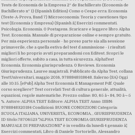
Tests de Economía de la Empresa 2º de Bachillerato (Economía de
Bachillerato nº 1) (Spanish Edition) Como o Cespe erra: Economia
(Teste-A-Prova, Band 7) Microeconomía: Teoría y cuestiones tipo
test (Economía y Empresa) (Spanish â¦ Esercizi commentati.
Psicologia. Economia. 0 Postagens. Scaricare e leggere libro Alpha
Test. Economia. Manuale di preparazione online e sempre gratuito.
Per mia esperienza personale - ho preso parte sia alla sessione
primaverile, che a quella estiva del test d ammissione - i risultati
migliori li ho proprio avuti preparandomi con Editest. Scopri le
migliori offerte, subito a casa, in tutta sicurezza. AlphaTest
Economia. Economia giurisprudenza. 0 Reviews. Economia
Giurisprudenza. Lauree magistrali. Pubblicato da Alpha Test, collana
TestUniversitari, maggio 2016, 9788848318648. Salerno (SA) Oggi
alle 10:15. [ePub] Alpha Test Economia E Management Pdf. Quale
corso scegliere? Test correlati Test di cultura generale, attualità,
equazioni, regole matematiche. Prezzo online: 80, 65 â¬ 84, 90 â¬-5
%. Autore: ALPHA TEST Editore: ALPHA TEST Anno: ISBN:
9788848320184 Condizioni: BUONE CONDIZIONI Categoria:
SCUOLA ITALIANA, UNIVERSITÀ,, ECONOMIA, , GIURISPRUDENZA
ID titolo:78706523 "ALPHA TEST ECONOMIA GIURISPRUDENZA
MANUALE DI PREPARAZIONE" è in vendita da lunedì 4 gennaio â¦
Esercizi commentati, Libro di Daniele Tortoriello, Alessandro