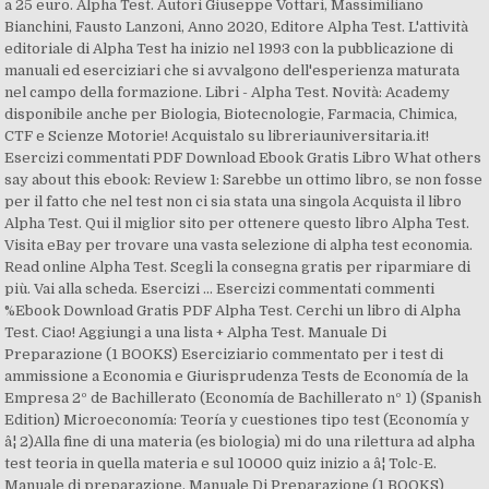
a 25 euro. Alpha Test. Autori Giuseppe Vottari, Massimiliano
Bianchini, Fausto Lanzoni, Anno 2020, Editore Alpha Test. L'attività
editoriale di Alpha Test ha inizio nel 1993 con la pubblicazione di
manuali ed eserciziari che si avvalgono dell'esperienza maturata
nel campo della formazione. Libri - Alpha Test. Novità: Academy
disponibile anche per Biologia, Biotecnologie, Farmacia, Chimica,
CTF e Scienze Motorie! Acquistalo su libreriauniversitaria.it!
Esercizi commentati PDF Download Ebook Gratis Libro What others
say about this ebook: Review 1: Sarebbe un ottimo libro, se non fosse
per il fatto che nel test non ci sia stata una singola Acquista il libro
Alpha Test. Qui il miglior sito per ottenere questo libro Alpha Test.
Visita eBay per trovare una vasta selezione di alpha test economia.
Read online Alpha Test. Scegli la consegna gratis per riparmiare di
più. Vai alla scheda. Esercizi ... Esercizi commentati commenti
%Ebook Download Gratis PDF Alpha Test. Cerchi un libro di Alpha
Test. Ciao! Aggiungi a una lista + Alpha Test. Manuale Di
Preparazione (1 BOOKS) Eserciziario commentato per i test di
ammissione a Economia e Giurisprudenza Tests de Economía de la
Empresa 2º de Bachillerato (Economía de Bachillerato nº 1) (Spanish
Edition) Microeconomía: Teoría y cuestiones tipo test (Economía y
â¦ 2)Alla fine di una materia (es biologia) mi do una rilettura ad alpha
test teoria in quella materia e sul 10000 quiz inizio a â¦ Tolc-E.
Manuale di preparazione. Manuale Di Preparazione (1 BOOKS)