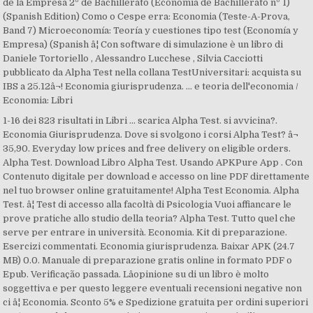
de la Empresa 2º de Bachillerato (Economía de Bachillerato nº 1)
(Spanish Edition) Como o Cespe erra: Economia (Teste-A-Prova,
Band 7) Microeconomía: Teoría y cuestiones tipo test (Economía y
Empresa) (Spanish â¦ Con software di simulazione è un libro di
Daniele Tortoriello , Alessandro Lucchese , Silvia Cacciotti
pubblicato da Alpha Test nella collana TestUniversitari: acquista su
IBS a 25.12â¬! Economia giurisprudenza. ... e teoria dell'economia /
Economia: Libri
1-16 dei 823 risultati in Libri ... scarica Alpha Test. si avvicina?.
Economia Giurisprudenza. Dove si svolgono i corsi Alpha Test? â¬
35,90. Everyday low prices and free delivery on eligible orders.
Alpha Test. Download Libro Alpha Test. Usando APKPure App . Con
Contenuto digitale per download e accesso on line PDF direttamente
nel tuo browser online gratuitamente! Alpha Test Economia. Alpha
Test. â¦ Test di accesso alla facoltà di Psicologia Vuoi affiancare le
prove pratiche allo studio della teoria? Alpha Test. Tutto quel che
serve per entrare in università. Economia. Kit di preparazione.
Esercizi commentati. Economia giurisprudenza. Baixar APK (24.7
MB) 0.0. Manuale di preparazione gratis online in formato PDF o
Epub. Verificação passada. Lâopinione su di un libro è molto
soggettiva e per questo leggere eventuali recensioni negative non
ci â¦ Economia. Sconto 5% e Spedizione gratuita per ordini superiori