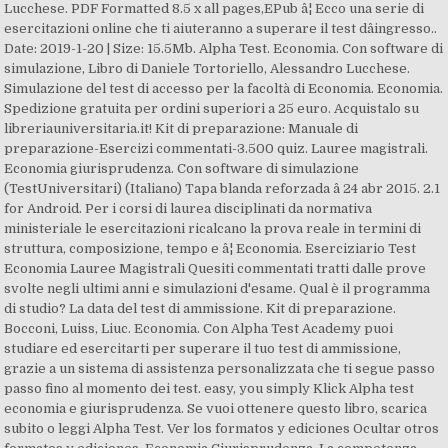
Lucchese. PDF Formatted 8.5 x all pages,EPub â¦ Ecco una serie di
esercitazioni online che ti aiuteranno a superare il test dâingresso..
Date: 2019-1-20 | Size: 15.5Mb. Alpha Test. Economia. Con software di
simulazione, Libro di Daniele Tortoriello, Alessandro Lucchese.
Simulazione del test di accesso per la facoltà di Economia. Economia.
Spedizione gratuita per ordini superiori a 25 euro. Acquistalo su
libreriauniversitaria.it! Kit di preparazione: Manuale di
preparazione-Esercizi commentati-3.500 quiz. Lauree magistrali.
Economia giurisprudenza. Con software di simulazione
(TestUniversitari) (Italiano) Tapa blanda reforzada â 24 abr 2015. 2.1
for Android. Per i corsi di laurea disciplinati da normativa
ministeriale le esercitazioni ricalcano la prova reale in termini di
struttura, composizione, tempo e â¦ Economia. Eserciziario Test
Economia Lauree Magistrali Quesiti commentati tratti dalle prove
svolte negli ultimi anni e simulazioni d'esame. Qual è il programma
di studio? La data del test di ammissione. Kit di preparazione.
Bocconi, Luiss, Liuc. Economia. Con Alpha Test Academy puoi
studiare ed esercitarti per superare il tuo test di ammissione,
grazie a un sistema di assistenza personalizzata che ti segue passo
passo fino al momento dei test. easy, you simply Klick Alpha test
economia e giurisprudenza. Se vuoi ottenere questo libro, scarica
subito o leggi Alpha Test. Ver los formatos y ediciones Ocultar otros