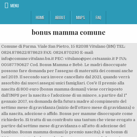
MENU
HOME
ABOUT
MAPS
FAQ
bonus mamma comune
Comune di Parma. Viale San Pietro, 15 82038 Vitulano (BN) TEL:
0824.878622/878623 FAX: 0824.870230 E-mail:
info@comune.vitulano.bn.it PEC: vitulano@pec.cstsannio.it P IVA:
00587790627 Cod. Bonus Mamma e Bebè. Le madri disoccupate
possono fare domanda per l’assegno di maternità dei comuni anche
nel 2019. Il secondo sarà invece cancellato dal 2021, quando verrà
assorbito dai nuovi assegni unici famigliari. Cos'è Il premio alla
nascita di 800 euro (bonus mamma domani) viene corrisposto
dall’INPS per la nascita o l’adozione di un minore, a partire dal 1°
gennaio 2017, su domanda della futura madre al compimento del
settimo mese di gravidanza (inizio dell’ottavo mese di gravidanza) o
alla nascita, adozione o affido. Bonus per mamme disoccupate come
richiederlo. Si tratta di un contributo una tantum che viene erogato a
partire dal settimo mese di gravidanza o all’atto di adozione del
bambino. Bonus mamma domani (o premio nascita); è un bonus di