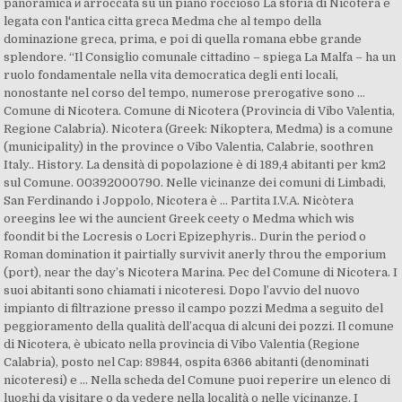
panoramica и arroccata su un piano roccioso La storia di Nicotera e
legata con l'antica cittа greca Medma che al tempo della
dominazione greca, prima, e poi di quella romana ebbe grande
splendore. “Il Consiglio comunale cittadino – spiega La Malfa – ha un
ruolo fondamentale nella vita democratica degli enti locali,
nonostante nel corso del tempo, numerose prerogative sono …
Comune di Nicotera. Comune di Nicotera (Provincia di Vibo Valentia,
Regione Calabria). Nicotera (Greek: Nikoptera, Medma) is a comune
(municipality) in the province o Vibo Valentia, Calabrie, soothren
Italy.. History. La densità di popolazione è di 189,4 abitanti per km2
sul Comune. 00392000790. Nelle vicinanze dei comuni di Limbadi,
San Ferdinando i Joppolo, Nicotera è … Partita I.V.A. Nicòtera
oreegins lee wi the auncient Greek ceety o Medma which wis
foondit bi the Locresis o Locri Epizephyris.. Durin the period o
Roman domination it pairtially survivit anerly throu the emporium
(port), near the day’s Nicotera Marina. Pec del Comune di Nicotera. I
suoi abitanti sono chiamati i nicoteresi. Dopo l’avvio del nuovo
impianto di filtrazione presso il campo pozzi Medma a seguito del
peggioramento della qualità dell’acqua di alcuni dei pozzi. Il comune
di Nicotera, è ubicato nella provincia di Vibo Valentia (Regione
Calabria), posto nel Cap: 89844, ospita 6366 abitanti (denominati
nicoteresi) e … Nella scheda del Comune puoi reperire un elenco di
luoghi da visitare o da vedere nella località o nelle vicinanze. I