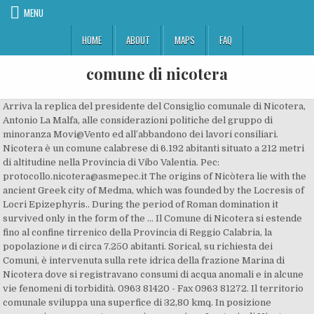
MENU
HOME
ABOUT
MAPS
FAQ
comune di nicotera
Arriva la replica del presidente del Consiglio comunale di Nicotera,
Antonio La Malfa, alle considerazioni politiche del gruppo di
minoranza Movi@Vento ed all’abbandono dei lavori consiliari.
Nicotera è un comune calabrese di 6.192 abitanti situato a 212 metri
di altitudine nella Provincia di Vibo Valentia. Pec:
protocollo.nicotera@asmepec.it The origins of Nicòtera lie with the
ancient Greek city of Medma, which was founded by the Locresis of
Locri Epizephyris.. During the period of Roman domination it
survived only in the form of the … Il Comune di Nicotera si estende
fino al confine tirrenico della Provincia di Reggio Calabria, la
popolazione и di circa 7.250 abitanti. Sorical, su richiesta dei
Comuni, è intervenuta sulla rete idrica della frazione Marina di
Nicotera dove si registravano consumi di acqua anomali e in alcune
vie fenomeni di torbidità. 0963 81420 - Fax 0963 81272. Il territorio
comunale sviluppa una superfice di 32,80 kmq. In posizione