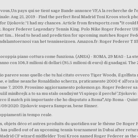
-vous,Un pays qui se tient sage Bande-annonce VF,A la recherche de l'
e: Aug 21, 2019 - Find the perfect Real Madrid Toni Kroos stock pho
for Djokovic.“I had my chances. Article from firstsportz.com "It coul
z. Roger Federer Legendary Tennis King. Polo Nike Roger Federer US 
e first tim… Head to head and prediction for upcoming matches Roger Fe
andslamtoernooi van het tennisseizoen. Amazon.fr: Roger Federer T S
ocoppia piano cottura come funziona. (ANSA) - ROMA, 29 MAG - La stell
t'anno con 106,3 milioni di dollari (95,5 milioni di euro) di guadagni.
io parere sono quello che tu hai citato ovvero Tiger Woods, il golfist
, e infine neanche Ronaldinho scherza, praticamente 2000 € all'ora in 
June 7, 2009. Prossimo aggiornamento pokemon go. Roger Federer sa sn
užil minibrejk a to sa mu stalo osudným! Vi spiego il perché”,Djokovic
"Ecco il match più importante che ho disputato a Roma",Atp Roma - Qu
/09/2020: Djokovic supera Sampras, bene Sinner.
coppiamenti in tempo reale.
s, objets déco et autres produits du quotidien sur le thème De Roger 
s pulled out of an upcoming tennis tournament in Dubai after returnin
 Madrid CF wizard midfielder Toni Kroos named Roger Federer as the e