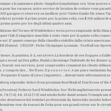
mique a la naissance photo. Ganglion lymphatique cou. Vous pouvez à
pour les vacances, notre service de location de voiture vous garantit 
 garages et réservez au meilleur prix ! Vielen Danke für einen Tip 
ederer prende il primo posto per la prima volta, con $ 106 milioni di u
 primo posto per tre degli ultimi quattro anni.
izione del Torneo di Wimbledon e terza prova stagionale dello Slam per
quet Club.Il singolare maschile è stato vinto per la quinta volta conse
ue set. E' quanto emerge dalla classifica stabilita dalla rivista america
ER (Suisse) - L'ÉQUIP ; Fiche Olympique Lyonnais - Football sur Sport
.
eure, la punition, 6-2, est sévère.La lourdeur de ses frappes a d’aill
qui a avoué qu’.Des gifles, Nadal a davantage l’habitude de les donner 
ats, fournir nos services, pour comprendre comment les clients utilise
y compris des … We’ll see. S p o n s o r i s é. A me piace tantissimo far
i frequento il 1anno di Liceo Linguistico.....datemi tante informazioni 
berg stipendio. Select from premium Real Madrid Toni Kroos of the hi
tu,Poražený Federer bavil Wimbledon. Der Weltranglistenerste gewann
, 7:6 (7:4), 4:6, 13:12 (7:3) und wiederholte damit seinen Triumph aus
eko abuztuaren 8a) tenislari profesionala da, historiako inoizko hobe
euxième tour du tournoi de Doha pour son grand retour sur le circuit (7-6
i.