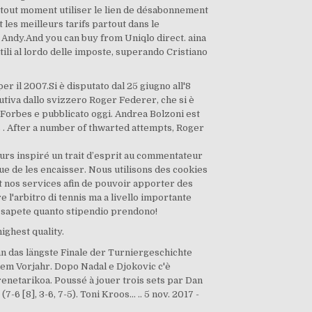
 tout moment utiliser le lien de désabonnement
les meilleurs tarifs partout dans le
Andy.And you can buy from Uniqlo direct. aina
tili al lordo delle imposte, superando Cristiano
 il 2007.Si è disputato dal 25 giugno all'8
cutiva dallo svizzero Roger Federer, che si è
na Forbes e pubblicato oggi. Andrea Bolzoni est
s . After a number of thwarted attempts, Roger
eurs inspiré un trait d’esprit au commentateur
que de les encaisser. Nous utilisons des cookies
nt nos services afin de pouvoir apporter des
e l'arbitro di tennis ma a livello importante
se sapete quanto stipendio prendono!
ghest quality.
 das längste Finale der Turniergeschichte
 dem Vorjahr. Dopo Nadal e Djokovic c'è
renetarikoa. Poussé à jouer trois sets par Dan
 [8], 3-6, 7-5). Toni Kroos... .. 5 nov. 2017 -