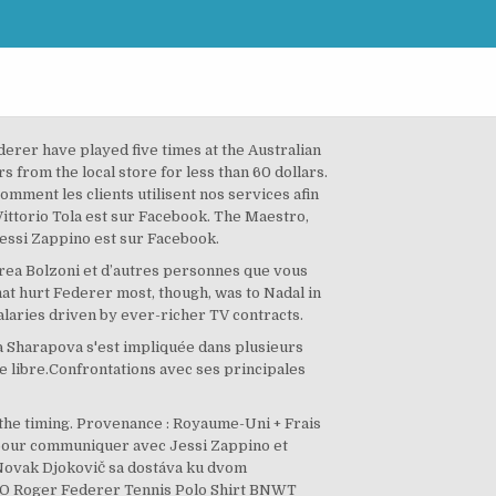
derer have played five times at the Australian
 from the local store for less than 60 dollars.
omment les clients utilisent nos services afin
Vittorio Tola est sur Facebook. The Maestro,
Jessi Zappino est sur Facebook.
rea Bolzoni et d’autres personnes que vous
at hurt Federer most, though, was to Nadal in
alaries driven by ever-richer TV contracts.
ia Sharapova s'est impliquée dans plusieurs
 libre.Confrontations avec ses principales
 the timing. Provenance : Royaume-Uni + Frais
k pour communiquer avec Jessi Zappino et
. Novak Djokovič sa dostáva ku dvom
QLO Roger Federer Tennis Polo Shirt BNWT