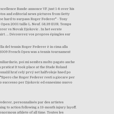
excellence Bande-annonce VF. just 1-6 over his
tos and editorial news pictures from Getty
d be hard to surpass Roger Federer" - Tony
Open 2001 taille L. Neuf. 58,39 EUR. Temps
derer vs Novak Djokovic . In het eerste
hirt. … Découvrez vos propres épingles sur
a del tennis Roger Federer è in cima alla
 The 2009 French Open was a tennis tournament
a miliardario, poi mi sembra molto pagato anche
pratica! It took place at the Stade Roland
ažil hrať celý prvý set halfvoleje hneď po
: "Spero che Roger Federer resti a giocare per
into successo per Djokovic ed ennesimo nuovo
Federer, personnalisés par des artistes
g to action following a 13-month injury layoff.
normous athlete of all time. Toutes les