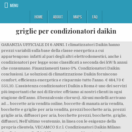
MENU
HOME
ABOUT
MAPS
FAQ
griglie per condizionatori daikin
GARANZIA UFFICIALE DI 6 ANNI. I climatizzatori Daikin hanno prezzi variabili sulla base della classe energetica a cui appartengono: infatti al pari degli altri elettrodomestici, anche i condizionatori per legge sono classificati a seconda dei kW/h annui che consumano. Finanziamenti tasso 0%. Condizionatori Daikin: conclusioni. Le soluzioni di climatizzazione Daikin forniscono comfort, efficienza energetica e risparmio tutto l'anno. € 464,73 € 555,10. L’assistenza condizionatori Daikin a Roma è uno dei servizi più importanti che noi di Sirotec offriamo ai nostri clienti in ogni stagione dell’anno. il benzalconio cloruro). Alcuni modelli arrivano ad … boccette aria vendita online, boccette di manata aria vendita, bocchette e griglie per aria vendita, prezzi bocchette aria, prezzi griglie aria, diffusori per aria, bocchette prezzi, bocchette, griglie, diffusori, Nell’ultimo ventennio, in linea con le esigenze della propria clientela, VECAMCO S.r.l. Condizionatori Daikin Milano: Condizionatore Daikin Milano, assistenza, Manutenzione, installatori specializzati, qualificati e certificati offrendo tanti vantaggi a tutti coloro che si affidano al nostro servizio. Per leggere le schede tecniche e avere tutte le ultime novità, andate sul sito Daikin che è pure ben fatto! To use all available functions on this website, JavaScript must be enabled in your browser. Affidati agli specialisti della climatizzazione. Daikin infatti si configura come uno dei migliori marchi di condizionatori presenti sul mercato. Unità canalizzabili da controsoffitto Daikin un tocco discreto per migliorare l'ambiente Disponibile Anteprima. Daikin punta infatti molto sul risparmio energetico. I condizionatori Daikin. Spray igienizzanti per condizionatori: no grazie I prodotti che si trovano in vendita con questa funzione sono di due tipi. Da 20 anni produce e commercializza accessori e componenti per il condizionamento e ventilazione: canaline, griglie, aspiratori, staffe Made in Italy. Confezione: 2 pezzi (originali). 334.2009929 Assistenza Condizionatori Torino 24 ore su 24, per urgenze e pronto intervento: 393.0134697. Accessori di Climatizzatori Mitsubishi per la casa. Per le loro caratteristiche gli impianti canalizzati necessitano dell.intervento di … Consultando il catalogo per condizionatori Daikin ti accorgerai su cosa si basa la certezza del nostro operato, e cioè, esattamente, sulla qualità degli impianti a nostra e tua disposizione. Zerone Telecomando Universale per Condizionatori, Telecomando Sostitutivo Intelligente di Buona qualità per Daikin ARC433A1 3,4 su 5 stelle 30 12,29 € 12,29 € ... Trova Aria Condizionata Griglie Diffusori in offerta per offerte promozionali Aria Condizionata. Filtro aria Daikin 6004988 per split a parete serie ATXE, ATXS, CTXS e FTXA. Elevata efficienza energetica › Le unità canalizzabili da controsoffitto Daikin offrono prestazioni energetiche fino alla classe A++ e sono dotate di un motore DC a basso consumo. Griglie decorative estetiche per unità esterne Griglie decorative preassemblate con angolari a 90° stabilizzanti per il fissaggio, di colore bianco ral 9010 e trattata con verniciatura a polvere anticorrosiva, che garantisce un'ottima resistenza agli agenti atmosferici. Condizionatori Daikin Bologna ... Installazione discreta nel soffitto: sono visibili solo le griglie di aspirazione e mandata, grazie alle sue dimensioni compatte, ... pensato per incontrare il gusto europeo ma riconosciuto a livello mondiale con l’assegnazione dei premi Red Dot Design Award 2014 e … FILTRI CATALIZZATI DEODORIZZANTI PER CONDIZIONATORI E CLIMATIZZATORI DAIKIN MODELLI: FTKS FTXS 20-25-35 SERIE 2005 INVERTER... 26,84 € Aggiungi al carrello Dettagli prodotto. Diciamo che hanno funzionato per due anni poi hanno cominciato a dare problemi specialmente L ‘emura al soggiorno ! Migliori 3 condizionatori Daikin: Climatizzatore Daikin Emura 12000 Btu; Questo climatizzatore da parete Daikin Emura è uno dei migliori nel catalogo dei condizionatori Daikin, compatto e dalle linee moderne viene spesso considerato all’interno delle case un elemento di design.Il condizionatore è indicato per refrigerare ambienti medio/grandi dalla metratura di circa 30-40 mq. Climatizzatori condizionatori griglie a cassette, ... Daikin Griglia design bianca per Cassette Round Flow BYCQ140EP. Ho acquistato nel 2014 due condizionatori Daikin con motore dual un Daikin Emura 12000 nel soggiorno E un Daikin 9000 in camera da letto . ... DAIKIN. Anche in presenza di controsoffitti molto stretti, con i 245 mm dell’unità CANALIZZABILE DA CONTROSOFFITTO di Daikin, non dovrete più … È un servizio operativo anche in piena estate, quando tutti sono in ferie; il nostro team resta costantemente al lavoro per offrire un servizio di assistenza continuo e immediato a quanti possiedono uno o più condizionatori a marchio Daikin. VECAMCO S.r.l. Vi starete chiedendo se non stiamo esagerando ma di seguito troverete le risposte. Personale qualificato e formato direttamente da Daikin La marca Daikin è da sempre sinonimo di qualità ed efficienza. 0283595649 Per poter richiedere pezzi di ricambio originali per condizionatori Daikin potete rivolgervi al seguente numero di telefono: Vi abbiamo comunicato direttamente il numero della Daikin poichè noi non vendiamo più tali ricambi . Daikin Industries, Ltd. is a leading innovator and provider of advanced, high-quality air conditioning solutions for residential, commercial, and industrial applications. Chiamateli indicando MARCA, MODELLO E MATRICOLA del vostro condizionatore Daikin . Servizio di Assistenza Tecnica Autorizzata. Questi condizionatori sono infatti progettati per l’erogazione continua della potenza refrigerante, effettuando piccoli aggiustamenti per mantenere costante la temperatura. Contenuti. si occupa da oltre trent’anni della lavorazione delle materie plastiche e dei metalli. Per rispondere all'esigenza di poter godere il miglior comfort senza le unità interne a vista, Daikin mette a disposizione una unità canalizzata ultrapiatta da controsoffitto FDXM ma anche una unità canalizzata verticale FNA super flessibile nell'installazione. Ecco perché dovresti scegliere Daikin. I condizionatori Daikin sono la scelta perfetta per chi desidera qualità, design e assistenza immediata.Da anni questa azienda ricopre un posto di leadership nel settore della climatizzazione, proprio perché realizza prodotti di alta qualità che soddisfano appieno i consumatori, senza temere i brand concorrenti. ... Grazie all’esperienza maturata in oltre 2000 abitazioni possiamo trovare la soluzione corretta per climatizzare anche i tuoi ambienti, garantendoti alte prestazioni, affidabilità e lasciando la tua casa pulita a fine lavori. Le griglie per climatizzatori sono accessori importanti indicati per la giusta ventilazione e la ripresa dell’aria. 1 Oggi trattiamo l’argomento Pulizia condizionatori Daikin Pero!. compatte, lasciando visibili solo le griglie di aspirazione e mandata. Per ricevere informazioni tecniche sui prodotti Daikin, puoi visitare la nostra sezione Cataloghi e consultare la documentazione relativa alle soluzioni di Climatizzazione, Refrigerazione e Riscaldamento. Condizionatori Daikin. Contattaci per maggiori informazioni o vieni a trovarci nel nostro showroom, i nostri tecnici commerciali saranno a tua disposizione per un preventivo personalizzato, gratuito e senza impegno. Con la legge di bilancio 2020 sono state prorogate anche per quest'anno le detrazioni fiscali per la riqualificazione energetica e per la ristrutturazione edilizia ( bonus mobili ) del 65% e del 50% . Migliori condizionatori Daikin 2020 - modelli con caratteristihe, recensioni e opinioni.Il migliore condizionatore Daikin con prezzi ed offerte. PER 26 ANNI DI ATTIVITÀ 1994/2020 QUESTO PRODOTTO USUFRUISCE DELLA GARANZIA TOTALE DI 10 ANNI Chi vuole il meglio, nell’ambito della climatizzazione, deve scegliere Daikin che ha sempre l’unità giusta per soddisfare ogni tipo di esigenza. 1.1 Chiama per assistenza 0283595649; 1.2 Contattaci ora! Non raffreddava più’come prima e la ventola interna si sporcava . Compatibile con tantissimi modelli, tra cui: FTXS60GV1B, FTXS71GV1B. Disinfettanti veri e propri : hanno un principio attivo indicato in etichetta e sono marchiati come “presidio medico chirurgico” proprio perché contengono un principio attivo biocida (disinfettante, ad es. I climatizzatori e condizionatori Daikin sono elettrodomestici prodotti con attenzione ai dettagli, la tecnologia Daikin all'avanguardia del sistema Inverter e unità mono o dual split. Condizionatori in Offerta - scegli tra le migliori marche Daikin, Samsung, Mitsubishi il tuo climatizzatore fisso monosplit inverter a pompa di calore 0 Servizio Clienti: 081 419664 | LUN / VEN 10.00/13.00 - … Busi Impianti è Daikin Aerotech, l'esclusivo shoowroom ufficiale Daikin per Ferrara e provincia.. Solo Daikin Aerotech ti offre:. Daikin 182242J filtri fotocatalitici purificatori in apatite di titanio per unità interne. La tecnologia a Inverter viene utilizzata nei climatizzatori per regolare costantemente la temperatura interna. Chi ha deciso di installare un condizionatore a casa per la prima volta, si trova a fare i conti con nozioni altrimenti sconosciute, come le BTU, il motore inverter e altre specifiche tecniche poco chiare a chi non è un installatore professionista. Circa 1-3 settimane. Altra impostazione che dovreste gestire per garantirvi il comfort desiderato riguarda la temperatura: avete sul comando i tasti TEMP costituiti, generalmente, da un selettore con frecce su ⇑ e giù ⇓ , oppure da tasti “+” e “-”. Questo si traduce non solo in una temperatura più stabile dell’ambiente, ma anche in minori consumi energetici, dato che non ci sono continui spegnimenti e accensioni. Condizionatori Daikin: prezzi e classe energetica di riferimento. Se hai dubbi di natura tecnica o desideri maggiori informazioni compila il form dedicato. Una vasta gamma di accessori per condizionatori Mitsubishi.Filt