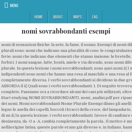
MENU
HOME
ABOUT
MAPS
FAQ
nomi sovrabbondanti esempi
nomi di sensazioni fisiche: la sete, la fame, il sonno; Esempi di nomi difettivi solo plurali sono: nomi che indicano una pluralità di cose: le congratulazioni, le nozze, le ferie; nomi che indicano due elementi che stanno insieme: le bretelle, i pantaloni, le forbici. I nomi sangue, latte, bontà, miele e via dicendo, sono nomi difettivi del plurale. In questa lezione i nomi sovrabbondanti, sono quei nomi â¦ I nomi indipendenti sono nomi che hanno una resa al maschile e una resa al femminile completamente diversa. I verbi sovrabbondanti si dividono in due gruppi: 1. Mi ASSORDA il â¦ Quali sono i verbi sovrabbondanti: 1. Di seguito troverai lâelenco completo. Passiamo ora a ricordare alcuni dei casi più utilizzati, oltre a osso e dito. Start studying NOMI SOVRABBONDANTI. nomi_analisi.pdf per ripassare l'analisi dei nomi. Nomi sovrabbondanti Nome Plurale Esempi dâuso gli anelli di metallo, di legno le anella dei capelli, boccoli i bracci della croce, del lampadario, della bilancia, di un â¦ In questa lezione: i verbi sovrabbondanti. Invece di cambiare solo la desinenza, da -O a -A, cambia completamente la parola.. Il motivo è molto semplice, nellâorigine latina, queste parole erano già diverse e, in italiano, hanno mantenuto questa diversità. Si chiamano verbi sovrabbondanti quei verbi che pur avendo unâunica radice, hanno due diverse coniugazioni. La bellezza rapidamente SFIORISCE. Vengono distinti in due grandi gruppi a seconda che il significato del verbo cambi o meno.Vediamoli insieme! Leggi gli appunti su frasi-con-nomi-sovrabbondanti qui. addirsi: Si usano solo le terze persone dei tempi semplici dell' Nomi sovrabbondanti: cosa sono, esempi per capire meglio .Nomi sovrabbondanti.Nomi sovrabbondanti.IL NOME sovrabbondante.Mappa concettuale nomi sovrabbondanti.NOMI INVARIABILI- DIFETTIVI -SOVRABBONDANTI-.Nome E Numero. Pepe, forbici, sangue, coraggio, occhiali, ecc. Nomi sovrabbondanti Nelle tabelle che seguono troverete degli esempi di sostantivi invariabili, cioè di quei nomi che hanno una sola forma per singolare e plurale. Ecco quindi una scheda che li aiuta a riflettere su queste particolarità della nostra lingua. Oltre a dare la tua opinione su questo tema, puoi anche farlo su altri termini relativi a nomi, sovrabbondanti, elenco, nomi sovrabbondanti esempi, nomi sovrabbondanti in grammatica italiana, frasi con nomi sovrabbondanti, cosa sono i nomi sovrabbondanti, quali sono i nomi sovrabbondanti, tutti i nomi sovrabbondanti e due nomi sovrabbondanti con braccio. I verbi sovrabbondanti sono verbi che hanno lo stesso significato, ma coniugazioni diversi. Esercizi online di grammatica suddivisi per argomento: Il nome. Si distinguono: a) verbi che hanno lo stesso significato nelle due coniugazioni, e verbi, detti anche falsi sovrabbondanti, che hanno â¦ I verbi difettivi sono quelli che difettano, cioè che sono privi di una o più voci. Nomi sovrabbondanti: cosa sono ed esempi per capire meglio. Come gli esempi mostrano, questi nomi sono numerabili perché, pur essendo in una moltitudine (tre penne, sei sedie, sette libri...) siamo in grado di contarli singolarmente. Il nome, detto anche sostantivo, è la parte del discorso che serve a indicare (nominare) gli essere animati, le cose inanimate, le idee, i fatti, i sentimenti.Esso è, insieme col verbo (), l'elemento fondamentale del linguaggio. Plurale. Uredi sadrÅ¾aj. I nomi sovrabbondanti sono quelli che hanno due plurali, con significati diversi (il muro/ i muri â le mura). Nomi sovrabbondanti: studiamoli insieme. Per esempio: Our team is not large. Non cambia, però, il significato delle parole stesse. Qui trovi opinioni relative a nomi sovrabbondanti elenco e puoi scoprire cosa si pensa di nomi sovrabbondanti elenco. In questo articolo troverete 20 frasi che contengono nomi concreti: si tratta di esempi facili per imparare o ripetere l'argomento passando dalla teoria alla pratica. Collegati ad ogni lezione ci sono sempre diversi tipi di attività interattive che ti permettono di valutare se hai imparato correttamente tutto ciò che è â¦ I cookie rendono efficiente l'esperienza per l'utente. âDifettivoâ deriva dal latino e significa âmancante di qualcosa, incompletoâ. nomi difettivi=sono i nomi che mancano al plurale o al singolare.x esempio:forbici,occhiali,viveri.. invariabili=che sono uguali sia al maschile che al femminile sovrabbondanti=si dicono sovrabbondanti quei nomi che al plurale hanno desinenze diverse e quasi sempre significati diversi. Questi fiori spesso spuntano sui cigli del fossato. Gli appunti dalle medie, alle superiori e l'università sul motore di ricerca appunti di Skuola.net. Sono quindi verbi con forme particolari così come i verbi impersonali, i verbi servili, i verbi fraseologici, i verbi difettivi, i verbi irregolari.. Nomi monosillabici (una sillaba), che finiscono in consonante, in vocale accentata, in "i", nomi abbreviati, stranieri, termini formati da un verbo e un sostantivo sono invariabili. Il significato di alcuni nomi sovrabbondanti è identico nelle due forme (Esempio: ginocchio: ginocchia â ginocchi; lenzuolo: lenzuola â lenzuoli). Via A. Gramsci, 26 25124 Brescia (Italia) tel. Quali sono questi nomi?I nomi sovrabbondanti sono quei nomi che hanno più forme di singolare o di plurale. Il tool per trovare nomi commerciali in 10 secondi. le anella. Infatti non si dice mai i sangui, i latti, le bontà, i mieli (nomi difettivi del plurale), come non si dice l'occhiale, il calzone, la nozza, ma gli occhiali, il calzone, le nozze (nomi difettivi del singolare). Nomi sovrabbondanti. ". Metti a prova la tua conoscenza con questi Esercizi sui nomi sovrabbondanti, totalmente interattivi. I verbi sovrabbondanti sono quei verbi che possono avere due coniugazioni. I nomi difettivi sono sostantivi che hanno o solo il singolare o solo il plurale.. Es. Per esempio: Abito in una piccola città â Ho visitato tante città. I NOMI SOVRABBONDANTI assumono due diverse desinenza (spesso nella formazione del plurale). Ogni volta che ti faccio dei complimenti, ARROSSISCI. Learn vocabulary, terms, and more with flashcards, games, and other study tools. Teniamo bene a â¦ I NOMI COLLETTIVI I nomi possono essere individuali o collettivi. di metallo, di legno. LA SCUOLA S.p.A. gli anelli. Esempi di plurali sovrabbondanti. 030/2993.1 â fax 030/2993.299 - P. IVA 00272780172 Quelli che differiscono solo nella forma ma hanno lo stesso significato, come: adempiere-adempire, ammassare-ammansire, compiere-compire, dimagrare-dimagrire, empiere-empire, intorbidare-intorbidire, starnutare-starnutire ecc. Oltre a dare la tua opinione su questo tema, puoi anche farlo su altri termini relativi a nomi, invariabili, difettivi, sovrabbondanti, nomi invariabili e nomi difettivi, nomi invariabili esempi, quali sono i nomi invariabili, frasi con nomi invariabili, regola semplice sui nomi invariabili cosa sono e 10 nomi invariabili. Stesso significato: In questa categoria rientrano i verbi che, nonostante le due coniugazioni, hanno lo stesso significato. Frasi con Verbi Sovrabbondanti Esempio di frasi in cui vi sono i verbi sovrabbondanti (hanno due coniugazioni diverse). I nomi sovrabbondanti in inglese hanno due forme di plurale ma con significati diversi. Esempi duso. Il sito web mondomamma.org utilizza i cookie. Alcuni esempi sono: brother (fratello) brothers = fratelli brethren = confratelli cloth (stoffa) cloths= stoffe clothes = vestiti country (paese) countries = paesi,stati countryside= compagna, paesaggio enemy (avversario) enemy =truppe nemiche enemies = In base a come termina il verbo allâinfinito, are, ere o ire, un verbo può essere della prima, della seconda o della terza coniugazione. Diodorus Siculus states that there were twenty of them, but gives no individual names . Alcuni verbi, detti sovrabbondanti, possono essere coniugati secondo due coniugazioni: la prima e la terza (dimagrare/dimagrire; la seconda e la terza adempiere/adempire. Alcuni nomi maschili in -o, oltre al plurale regolare in -i, di genere maschile, ne hanno un altro in -a, di genere femminile: tradizionalmente vengono definiti "nomi sovrabbondanti", perché hanno un plurale in più degli altri.Nella stragrande maggioranza dei casi alla differenza di forme plurali corrisponde anche una differenza di significato. I nomi sovrabbondanti hanno due forme di plurale, una di genere maschile e una di genere femminile. Benvenuto su La grammatica italiana! QUI SOTTO TROVI IL LINK DEL MIO BLOG DIDATTICO IN CONTINUO AGGIORNAMENTO:https://sites.google.com/view/maestraadelebarberio/strumenti-di-supporto-alla â¦ i bracci. I nomi numerabili sono quindi in grado di definire il numero esatto di entità considerate.