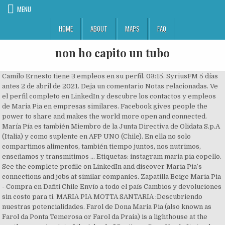
MENU
HOME
ABOUT
MAPS
FAQ
non ho capito un tubo
Camilo Ernesto tiene 3 empleos en su perfil. 03:15. SyriusFM 5 días
antes 2 de abril de 2021. Deja un comentario Notas relacionadas. Ve
el perfil completo en LinkedIn y descubre los contactos y empleos
de Maria Pia en empresas similares. Facebook gives people the
power to share and makes the world more open and connected.
María Pía es también Miembro de la Junta Directiva de Olidata S.p.A
(Italia) y como suplente en AFP UNO (Chile). En ella no solo
compartimos alimentos, también tiempo juntos, nos nutrimos,
enseñamos y transmitimos … Etiquetas: instagram maria pia copello.
See the complete profile on LinkedIn and discover Maria Pia’s
connections and jobs at similar companies. Zapatilla Beige Maria Pia
- Compra en Dafiti Chile Envío a todo el país Cambios y devoluciones
sin costo para ti. MARIA PIA MOTTA SANTARIA :Descubriendo
nuestras potencialidades. Farol de Dona Maria Pia (also known as
Farol da Ponta Temerosa or Farol da Praia) is a lighthouse at the