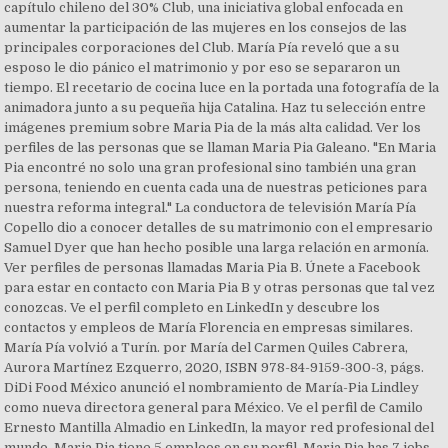
capítulo chileno del 30% Club, una iniciativa global enfocada en
aumentar la participación de las mujeres en los consejos de las
principales corporaciones del Club. María Pía reveló que a su
esposo le dio pánico el matrimonio y por eso se separaron un
tiempo. El recetario de cocina luce en la portada una fotografía de la
animadora junto a su pequeña hija Catalina. Haz tu selección entre
imágenes premium sobre Maria Pia de la más alta calidad. Ver los
perfiles de las personas que se llaman Maria Pia Galeano. "En Maria
Pia encontré no solo una gran profesional sino también una gran
persona, teniendo en cuenta cada una de nuestras peticiones para
nuestra reforma integral." La conductora de televisión María Pía
Copello dio a conocer detalles de su matrimonio con el empresario
Samuel Dyer que han hecho posible una larga relación en armonía.
Ver perfiles de personas llamadas Maria Pia B. Únete a Facebook
para estar en contacto con Maria Pia B y otras personas que tal vez
conozcas. Ve el perfil completo en LinkedIn y descubre los
contactos y empleos de María Florencia en empresas similares.
María Pía volvió a Turín. por María del Carmen Quiles Cabrera,
Aurora Martínez Ezquerro, 2020, ISBN 978-84-9159-300-3, págs.
DiDi Food México anunció el nombramiento de María-Pia Lindley
como nueva directora general para México. Ve el perfil de Camilo
Ernesto Mantilla Almadio en LinkedIn, la mayor red profesional del
mundo. Maria Pia tiene 5 empleos en su perfil. Maria Pia has 7 jobs