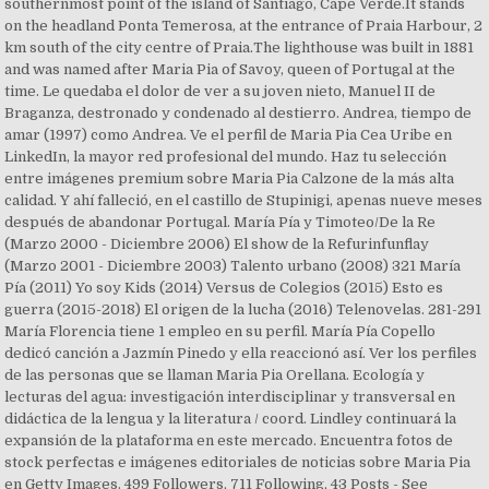
southernmost point of the island of Santiago, Cape Verde.It stands
on the headland Ponta Temerosa, at the entrance of Praia Harbour, 2
km south of the city centre of Praia.The lighthouse was built in 1881
and was named after Maria Pia of Savoy, queen of Portugal at the
time. Le quedaba el dolor de ver a su joven nieto, Manuel II de
Braganza, destronado y condenado al destierro. Andrea, tiempo de
amar (1997) como Andrea. Ve el perfil de Maria Pia Cea Uribe en
LinkedIn, la mayor red profesional del mundo. Haz tu selección
entre imágenes premium sobre Maria Pia Calzone de la más alta
calidad. Y ahí falleció, en el castillo de Stupinigi, apenas nueve meses
después de abandonar Portugal. María Pía y Timoteo/De la Re
(Marzo 2000 - Diciembre 2006) El show de la Refurinfunflay
(Marzo 2001 - Diciembre 2003) Talento urbano (2008) 321 María
Pía (2011) Yo soy Kids (2014) Versus de Colegios (2015) Esto es
guerra (2015-2018) El origen de la lucha (2016) Telenovelas. 281-291
María Florencia tiene 1 empleo en su perfil. María Pía Copello
dedicó canción a Jazmín Pinedo y ella reaccionó así. Ver los perfiles
de las personas que se llaman Maria Pia Orellana. Ecología y
lecturas del agua: investigación interdisciplinar y transversal en
didáctica de la lengua y la literatura / coord. Lindley continuará la
expansión de la plataforma en este mercado. Encuentra fotos de
stock perfectas e imágenes editoriales de noticias sobre Maria Pia
en Getty Images. 499 Followers, 711 Following, 43 Posts - See