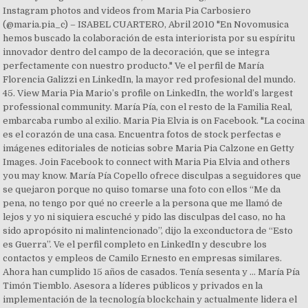
Instagram photos and videos from Maria Pia Carbosiero
(@maria.pia_c) – ISABEL CUARTERO, Abril 2010 "En Novomusica
hemos buscado la colaboración de esta interiorista por su espíritu
innovador dentro del campo de la decoración, que se integra
perfectamente con nuestro producto." Ve el perfil de María
Florencia Galizzi en LinkedIn, la mayor red profesional del mundo.
45. View Maria Pia Mario’s profile on LinkedIn, the world’s largest
professional community. María Pía, con el resto de la Familia Real,
embarcaba rumbo al exilio. Maria Pia Elvia is on Facebook. "La cocina
es el corazón de una casa. Encuentra fotos de stock perfectas e
imágenes editoriales de noticias sobre Maria Pia Calzone en Getty
Images. Join Facebook to connect with Maria Pia Elvia and others
you may know. María Pía Copello ofrece disculpas a seguidores que
se quejaron porque no quiso tomarse una foto con ellos “Me da
pena, no tengo por qué no creerle a la persona que me llamó de
lejos y yo ni siquiera escuché y pido las disculpas del caso, no ha
sido apropósito ni malintencionado”, dijo la exconductora de “Esto
es Guerra”. Ve el perfil completo en LinkedIn y descubre los
contactos y empleos de Camilo Ernesto en empresas similares.
Ahora han cumplido 15 años de casados. Tenía sesenta y … María Pía
Timón Tiemblo. Asesora a líderes públicos y privados en la
implementación de la tecnología blockchain y actualmente lidera el