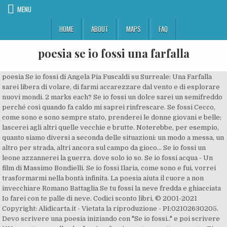
MENU
HOME
ABOUT
MAPS
FAQ
poesia se io fossi una farfalla
poesia Se io fossi di Angela Pia Fuscaldi su Surreale: Una Farfalla sarei libera di volare, di farmi accarezzare dal vento e di esplorare nuovi mondi. 2 marks each? Se io fossi un dolce sarei un semifreddo perché così quando fa caldo mi saprei rinfrescare. Se fossi Cecco, come sono e sono sempre stato, prenderei le donne giovani e belle; lascerei agli altri quelle vecchie e brutte. Noterebbe, per esempio, quanto siamo diversi a seconda delle situazioni: un modo a messa, un altro per strada, altri ancora sul campo da gioco… Se io fossi un leone azzannerei la guerra. dove solo io so. Se io fossi acqua - Un film di Massimo Bondielli. Se io fossi Ilaria, come sono e fui, vorrei trasformarmi nella bontà infinita. La poesia aiuta il cuore a non invecchiare Romano Battaglia Se tu fossi la neve fredda e ghiacciata Io farei con te palle di neve. Codici sconto libri, © 2001-2021 Copyright: Alidicarta.it - Vietata la riproduzione - PI:02102630205. Devo scrivere una poesia iniziando con "Se io fossi.." e poi scrivere UN oggetto e quello che farei se fossi questo oggetto appunto. Ti farei volare lontano. Se io fossi il vento che ti sfiora i capelli/se io fossi frasi che ti circondano intrappolando la tua paura./Se io fossi una farfalla che /raggiunge il cielo cadendo giù /nelle mani del tempo./Se io avessi un posto/nel tuo cuore togliendoti/quella maschera dal tuo volto. Se io fossi una farfalla potrei conoscere tutti i fiori ammirare i bei colori e sentire i loro odori. Se io fossi un colore, sarei il blu perché è il mio colore preferito. Simplify the following radicals and collect like terms. Non che lei sia capace d’intendere e volere come noi ma, girando e rigirando, s'imbatterebbe inevitabilmente in certi nostri misteri incomprensibili. Aiuta Alidicarta.it Join Yahoo Answers and get 100 points today. Se io fossi una farfalla, volerei libera, catturerei ogni sguardo. Se io fossi una lavatrice laverei l’odio. Ti porterei fra le stelle. quelle più belle. Tayne has four square plastic recycling boxes that she wants to put on a shelf in her garage. Se io fossi una rondine, volerei contro la libertà, contro la pace. L'acqua è la vita: un documentario sul dramma del 25 ottobre 2011.. Documentario, Italia, 2013. scompigliare i tuoi capelli, agiterei i tuoi pensieri. Pubblicità How does this article use cause and effect. Regolamento volare, prenderti cura dei tuoi piccoli, poter andare via quando vuoi e sentirti libera... t ricorda qualcuno XDDDDDDDDDDDDDDDDDDDDDDDDDDD, vai su you tube e scrivi "sè fosse foco" di Fabrizio de Andrè; ovvero scrivi "If" (o se non lo trovi) "Se" di Morgan....copiaaaaaaaaaaa i geni della musica italiana che rispondono a ciò che cerchi. se io fossi una farfalla mi librerei leggiadra nel cielo, se io fossi una farfalla di che gioia mi nutrirei, sentendomi libera di fermarmi e ripartire, se io fossi una farfalla vita breve avrei, ma mi rimarebbe nel cuore il sapore della libertà. tu potresti trovare. Vorrei lavorare lì, inebriata dai mille Se io fossi … Se fossi l' ape Maya chiederei asilo al ciliegio o al pesco. Durata 52 min. Se io fossi una canzone parlerei di una storia d'amore. Se io fossi, tema Tema svolto di italiano che descrive le aspirazioni personali di una persona, le sue passioni e che cosa gli sarebbe piaciuto diventare da grande. Alidicarta.it è il sito che ti permette di pubblicare online i tuoi testi ed entrare a far parte di una community di autori ed appassionati di letteratura. Se fossi un angelo ti proteggerei. Se io fossi una farfalla mi poserei leggera su un fiore; se io fossi una rondine volerei nei cieli primaverili; se io fossi una lepre correrei lontano dai pericoli; Se fossi una farfalla vivrei poco, ma potrei capire molto. ? Se io fossi il vento sussurrerei la mia musica più dolce. How would you say "pay the same to get the same"? Se io fossi una farfalla sarei già volata via da questa ipocrisia ma sono ancora un bruco e non ho le ali. Se io fossi la notte sussurrerei una ninnananna all'orecchio del vento e lascerei che la portasse in alto in alto ad accarezzare le stelle, in basso in basso a sfiorare le corolle chiuse dei fiori … Se io fossi la notte, blu come il cielo, silenziosa come un gatto, percorrerei … Se io fossi un cavallo, correrei, mangerei. Se fossi una farfalla di fiore in fiore mi perderei. Se io fossi un fiore sarei un girasole perché così somiglierei al sole. You can sign in to vote the answer. 214,728 talking about this. ti farei volare. Se io fossi il sole, brillerei, illuminerei, scalderei. fra le nuvole bianche. Se io fossi il vento. Se io fossi stella del mio cuore Se io fossi il sole, resterei abbagliata dai tuoi occhi, se fossi la luna, sarei eclissata dalla tua bellezza, se fossi il firmamento, sarei gelosa delle tue stelle che brillano dentro ai tuoi occhi, se fossi il vento, non potrei fare a meno di respirarti, se fossi il … Se io fossi un presidente comanderei l’inizio della pace. GOP congressman suggests he regrets his vote for Trump, Decision day in Georgia with Senate majority at stake, Tanya Roberts still alive despite reports, rep says, Sandra Scully, wife of Dodgers icon Vin Scully, dies, Billionaire Jack Ma's public absence sparks questions, Longtime ESPN host signs off with emotional farewell, Meghan McCain introduces baby in return to 'The View', Co-star speaks out on allegations against LaBeouf, Opinion: Corporate America should torpedo the GOP, Proud Boys head arrested for burning church banner, Police to contact rep. over plans to carry firearm. il riposo e la pace. How long should a literature review be for a research proposal? Still have questions? Si dice che quando vedi una farfalla, c'è qualcuno in cielo che sta pensando a te... alza gli occhi... e ricorda che ti protegge da lassù. Se io fossi uno scrittore ti scriverei... Ma io, Amore, sono un trombettista! Se tu fossi un gufetto Io … Se fossi una farfalla mi poserei sulla tua fronte per rubare i tuoi pensieri. Ti porterei con me. Perchè Il Simbolo Della Farfalla Se Fossi Poesia Una Leggenda Narra Che Le Farfalle Non Per Non Dimenticare Mai Ppt Video Online Scaricare ... io te e il mare poesia io te e il mare poesia testo izet sarajlic poesie d'amore jacques prévert poesie jacques prévert poesie d'amore Una farfalla è volata nel mio bicchiere di vino, ebbra si abbandona alla sua dolce rovina, remiga senza forze, ora sta per morire; ecco, il mio dito la solleva via. passando di fiore in fiore. Se tu fossi una coccinella Io ti seguirei nei posti più nascosti Per trovarti. Ecco la poesia di Ilaria 10 anni della clase IV B (18 maggio 2006) Se io fossi il vento inalzerei la Pace. se io fossi una farfalla mi librerei leggiadra nel cielo. Se fossi la morte, andrei da mio padre; se fossi la vita, fuggirei da lui: farei una cosa simile con mia madre. 102. Law and/or law classes would be related to which of the following subjects? Farfalla "Ai raggi del tramonto una farfalla vola sulla città" (Takarai Kikaku) Ma dimmi, se io fossi una farfalla, mi seguiresti con lo sguardo? Hesse Non usare HTML, link o emoticons nel commento. La mia vita in una Poesia Frasi, Poesie e Citazioni. Se io fossi una stella cullerei i sogni più belli dei bimbi. Se io fossi una farfalla. Se io fossi una goccia d’acqua, batterei, scroscerei, inonderei. Termini e Copyright Ma non sono una farfalla Posso solo immaginare Il dolore di volare, ritrovarsi senza vita dopo solo alcune ore di libertà immensa… How do you think about the answers? Se fossi Se fossi un fiore spargerei il mio profumo per attirarti a me. degli uccelli e del bosco. Puoi essere sintetico: non usare più commenti consecutivi. Se tu fossi una conchiglia Io ti prenderei Per conservarti. Storico aggiornamenti, Contatta lo staff Illustrate with an example how consumers evaluate brand alternatives.? This is "se io fossi una farfalla..." by Stefania Bordin on Vimeo, the home for high quality videos and the people who love them. nel cielo azzurro. Get your answers by asking now. Se fossi una maga troverei il modo di legarti a me. Se io fossi il papa aiuterei i più poveri. Se tu fossi un fiocco di neve Io andrei nel freddo delle montagne Per vederti scivolare. Per quel che mi riguarda come persona se io fossi una canzone sarei (Inno dell'amicizia) ed in specifico: L'AMICO E' di Dario Baldan Bembo 1982 E' l'amico e' una persona schietta come te che non fa prediche e non ti giudica tra lui e te e' divisa in due la stessa anima pero' lui sa, l'amico sa il gusto amaro della verita' SE IO FOSSI. Sarei leggera, colorata profumata a contatto con fiori di tutti i colori dell’arcobalen soffici e leggere. Se io fossi un’artista pitturerei di felicità il mondo. Così il mio cuore, accecato dai tuoi occhi, felice affonda nel denso calice, amore, pronto a morire, ebbro del tuo incanto se un cenno di tua mano non compia il mio destino. Se fossi una maga mi divertirei a fare incantare i bambini con delle magie. ascoltando il dolce suono del mare. ? Il nostro progetto Se io fossi una farfalla Vorrei forse volare In un mare di dolore E dopo morta galleggiare Su quel tiepido filino Che divide terra e sole. Se fossi una farfalla Aspetterei ogni colpo d’aria Per volare, spazzato via dal vento nella tua finestra purtroppo non sempre è così sono le tue ali che devono farsi forza senza dipendere da un colpo d’aria che ti possa portare al più presto alla meta battito dopo battito quando sei … Poesie e altre frasi con se fossi Vi ricordiamo infine che c'è anche una divertente poesia con se fossi (s'i fosse per la precisione) ed è di Cecco Angiolieri, un poeta comico vissuto tra il Duecento e il Trecento che in genere si studia in tutte le scuole come rappresentate di un certo modo di poetare. Se io fossi una farfalla colorerei la felicità. 07/07/10. Se fossi una farfalla girerei il mondo con un battito d’ali. Vi prego aiutatemi non so proprio cosa scrivere!Ad esempio se io fossi un uc