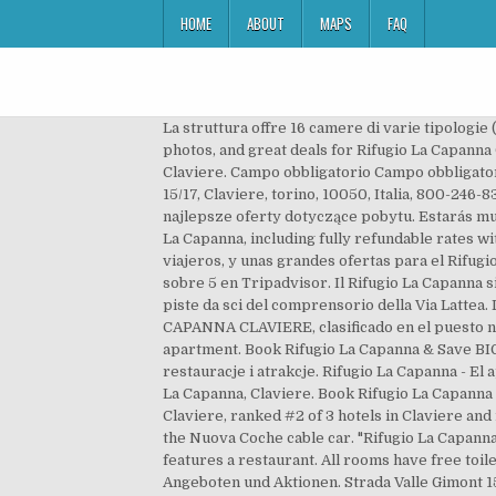
HOME
ABOUT
MAPS
FAQ
La struttura offre 16 camere di varie tipologie
photos, and great deals for Rifugio La Capanna C
Claviere. Campo obbligatorio Campo obbligatori
15/17, Claviere, torino, 10050, Italia, 800-246
najlepsze oferty dotyczące pobytu. Estarás mu
La Capanna, including fully refundable rates wi
viajeros, y unas grandes ofertas para el Rifugi
sobre 5 en Tripadvisor. Il Rifugio La Capanna s
piste da sci del comprensorio della Via Latte
CAPANNA CLAVIERE, clasificado en el puesto nº2
apartment. Book Rifugio La Capanna & Save BIG
restauracje i atrakcje. Rifugio La Capanna - E
La Capanna, Claviere. Book Rifugio La Capanna 
Claviere, ranked #2 of 3 hotels in Claviere and
the Nuova Coche cable car. "Rifugio La Capanna"
features a restaurant. All rooms have free toi
Angeboten und Aktionen. Strada Valle Gimont 15