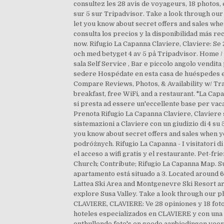
consultez les 28 avis de voyageurs, 18 photos, 
sur 5 sur Tripadvisor. Take a look through our
let you know about secret offers and sales wh
consulta los precios y la disponibilidad más re
now. Rifugio La Capanna Claviere, Claviere: S
och med betyget 4 av 5 på Tripadvisor. Home /
sala Self Service , Bar e piccolo angolo vendit
sedere Hospédate en esta casa de huéspedes en 
Compare Reviews, Photos, & Availability w/ Trav
breakfast, free WiFi, and a restaurant. "La Capa
si presta ad essere un'eccellente base per vacan
Prenota Rifugio La Capanna Claviere, Claviere su
sistemazioni a Claviere con un giudizio di 4 su
you know about secret offers and sales when yo
podróżnych. Rifugio La Capanna - I visitatori
el acceso a wifi gratis y el restaurante. Pet-fr
Church; Contribute; Rifugio La Capanna Map. Su
apartamento está situado a 3. Located around 6
Lattea Ski Area and Montgenevre Ski Resort are 
explore Susa Valley. Take a look through our 
CLAVIERE, CLAVIERE: Ve 28 opiniones y 18 fot
hoteles especializados en CLAVIERE y con una p
onthullende foto's en goede aanbiedingen voor