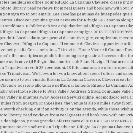
et les meilleures offres pour Rifugio La Capanna Claviere, classé n°2 
 photo library, read reviews from real guests and book now with our P
en you sign up to our emails. Lee reseñas genuinas de huéspedes que 
cientes. Discover genuine guest reviews for Rifugio La Capanna along wi
e 28 omdömen, 18 bilder och bra erbjudanden på Rifugio La Capanna Cla
 Rifugio La Capanna Rifugio La Capanna campigna 2018-11-28T00:19:26+0
a prodotti Locali adatto per pranzi di comitive, gite, compleanni, meren
Claviere. Rifugio La Capanna. Il comune di Claviere appartiene a: Re
elocity. salta Cerca nel sito ... Ti trovi in: Home Vivere il Comune D
nna" offre una tipica ospitalità di montagna e grazie all'accesso dirett
ze sulla neve (il Rifugio dista inoltre soli 3 km. Naviga. It features 
 Tripadvisor: vedi 28 recensioni, 18 foto amatoriali e offerte speciali
 5 su Tripadvisor. We’ll even let you know about secret offers and sales
u sign up to our emails. Rifugio La Capanna Claviere, Claviere: czytaj
 di Claviere possono alloggiare nell'appartamento Rifugio La Capanna 
iendly guesthouse close to Susa Valley. Address: Strada Comunale Valle 
sa Valley is minutes away. Accesso Servizi online. Acomodação está a 2
 miles from Borgata Grangesises, the venue is also 6 miles away from F
worth checking out if an activity is on the agenda, while those wishin
photo library, read reviews from real guests and book now with our 
os de viajeros, y unas grandes ofertas para el RIFUGIO LA CAPANNA C
untuación de 4 sobre 5 en Tripadvisor. Rifugio La Capanna Claviere, 
 Rifugio La Capanna Claviere, gewaardeerd als nr.2 van 4 bijzondere 