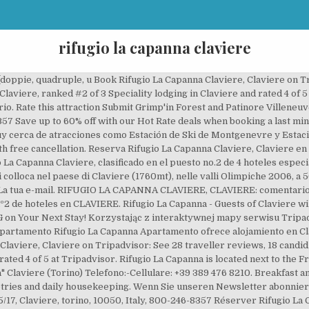
rifugio la capanna claviere
 (doppie, quadruple, u Book Rifugio La Capanna Claviere, Claviere on T
laviere, ranked #2 of 3 Speciality lodging in Claviere and rated 4 of 5
o. Rate this attraction Submit Grimp'in Forest and Patinore Villeneuve
-8357 Save up to 60% off with our Hot Rate deals when booking a last m
y cerca de atracciones como Estación de Ski de Montgenevre y Estación
th free cancellation. Reserva Rifugio La Capanna Claviere, Claviere en
o La Capanna Claviere, clasificado en el puesto no.2 de 4 hoteles espec
i colloca nel paese di Claviere (1760mt), nelle valli Olimpiche 2006, a
a. La tua e-mail. RIFUGIO LA CAPANNA CLAVIERE, CLAVIERE: comentarios
 de hoteles en CLAVIERE. Rifugio La Capanna - Guests of Claviere will
 on Your Next Stay! Korzystając z interaktywnej mapy serwisu Tripad
l apartamento Rifugio La Capanna Apartamento ofrece alojamiento en Cla
Claviere, Claviere on Tripadvisor: See 28 traveller reviews, 18 candid
 rated 4 of 5 at Tripadvisor. Rifugio La Capanna is located next to the 
 Claviere (Torino) Telefono:-Cellulare: +39 389 476 8210. Breakfast an
letries and daily housekeeping. Wenn Sie unseren Newsletter abonnier
/17, Claviere, torino, 10050, Italy, 800-246-8357 Réserver Rifugio La 