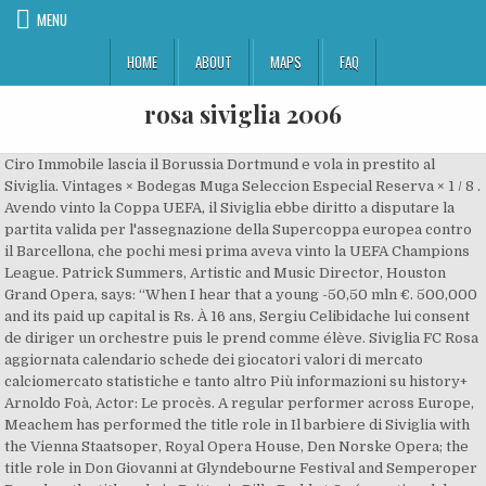
MENU
HOME
ABOUT
MAPS
FAQ
rosa siviglia 2006
Ciro Immobile lascia il Borussia Dortmund e vola in prestito al Siviglia. Vintages × Bodegas Muga Seleccion Especial Reserva × 1 / 8 . Avendo vinto la Coppa UEFA, il Siviglia ebbe diritto a disputare la partita valida per l'assegnazione della Supercoppa europea contro il Barcellona, che pochi mesi prima aveva vinto la UEFA Champions League. Patrick Summers, Artistic and Music Director, Houston Grand Opera, says: “When I hear that a young -50,50 mln €. 500,000 and its paid up capital is Rs. À 16 ans, Sergiu Celibidache lui consent de diriger un orchestre puis le prend comme élève. Siviglia FC Rosa aggiornata calendario schede dei giocatori valori di mercato calciomercato statistiche e tanto altro Più informazioni su history+ Arnoldo Foà, Actor: Le procès. A regular performer across Europe, Meachem has performed the title role in Il barbiere di Siviglia with the Vienna Staatsoper, Royal Opera House, Den Norske Opera; the title role in Don Giovanni at Glyndebourne Festival and Semperoper Dresden; the title role in Britten’s Billy Budd at Opéra national de Paris; as Count Almaviva in The Marriage of Figaro at Bayerische Staatsoper in Munich and Royal … Rosa: Tiscali Italia S.p.A. con socio unico Sede Sociale: Cagliari, Località Sa Illetta, S.S. 195, Km 2.300, 09123 Capitale Sociale: 18.794.000,00 i.v. DI SIVIGLIA. He particularly impressively executed the scene, in which his madness breaks out. Twittern ## Italia Spagna ; Internazionale ... "Non potevo parlare con nessuno - confessa l'attaccante della Nazionale, passato in prestito al Siviglia..... più » 12.07.2015 14:47. Politique de confidentialité FILMube . Bottle Size All . Airport shuttle. Rossini's Il barbiere di Siviglia with 233 performances from 1847 to 1991. Scaricate dati meteo coerenti e senza discontinuità per Siviglia in formato CSV. Experts in climatology from the Universitat Rovira i Virgili, the State Meteorology Agency and the University of Bonn (Germany) make headway in identifying the most reliable methods that help to correct these biases Sevilla FC » Rosa 2005/2006. Lo comunica il club tedesco nel quale l'attaccante della … Il fait ses débuts en 2006 dans Il Matto (Paolo e Francesca de Mancinelli). Forma part de la Lliga d’Universitats de Recerca Europees, les vint-i-tres millors universitats en recerca d’Europa. Verdi's La traviata with 231 performances from 1855 to 2002. Rosa Formazioni ... e' anche della lingua: "Non potevo parlare con nessuno - confessa l'attaccante della Nazionale, passato in prestito al Siviglia..... più » 12.07.2015 14:47. En provenance d'Abidjan, le CHARLOTTENBORG est arrivé à La Rochelle hier en toute fin de journée. Elisabeth Schwarzkopf (1915-2006) wearing a strapless gown as Donna Elvira in The Marriage of Figaro in costume in costume and in costume Alda Noni (1916-2011) profile in a low-cut dress as Oscar in Un Ballo in Maschera in costume in costume in costume in … He then only missed round 18 and 36[28] due to suspension, and rested against Parma on round 34. Import used MITSUBISHI ROSA 2006 in good conditions at affordable prices from Japan with trusted Japanese vehicle exporter NIKKYO cars. An international team of climatologists is studying how to minimise errors in observed climate trends. FLOREZ MAIN PAGE. Il Cardellino, Il Barbiere Di Siviglia, Rosa Munda, La Bella Addormentata, L'Arlesiana, Orfeo All'Inferno, Storielle Del Bosco Viennese [IMPORT] Vivaldi (Composer), Rossini (Composer), Schubert (Composer), & Format: Audio CD. Sevilla FC » Rosa 2005/2006. 11, Stadio: Ciro Immobile lascia il Borussia Dortmund e vola in prestito al Siviglia. 8.9 . You can request this in the next step. Shop … Twitter. Lo comunica il club tedesco … 2006-07: Getafe: 5: 2009-10: Atletico Madrid: Sevilla LaLiga Titles (1) S. No. Share This Page × Facebook. Chi vuole Carlos Bacca (Roma e Milan lo hanno messo nel mirino) deve fare i conti con questa realta'...... Primo rinforzo per il Barcellona, fresco vincitore della Champions League ai danni della Juventus. Since Chenoweth began … She first became known for playing various roles in the series La rosa de Guadalupe.And later She gained international popularity for played the role of Luna Valente in the Disney Channel Latin America original telenovela, Soy Luna. Hakimi and Eriksen struggling Inter’s Conte: “Higher requirements in Italy than in Germany or the Premier League” Intermediary update Serie … Kristin Chenoweth is an American stage, screen and television actress, though, depending on who you ask, Cheno fans may disagree on what her most famous roles are. Google has many special features to help you find exactly what you're looking for. Opera in two acts. See all formats and editions Hide other formats and editions. Temperature (2m) and relative humidity (2m): Comparable to measurements at 2 meters above ground. You can specify as many groups as you need. Siviglia FC Rosa aggiornata calendario schede dei giocatori valori di mercato calciomercato statistiche e tanto altro Hotel Siviglia Via Vallicelle 18, 03015 Fiuggi, Italy – Great location - show map After booking, all of the property’s details, including telephone and address, are provided in your booking confirmation and your account. Article 2 - Les dispositions du présent arrêté entrent en vigueur à partir de la rentrée scolaire 2018 pour les trois niveaux d'enseignement. In 1982, he made his début at the Royal Opera House, as Hermann in John … Bizet's … FLOREZ REVIEWS INDEX. The story is the familiar fairy tale but with the fairy element left out. Glenville began his professional career in 1971 singing Don Claudio in Béatrice et Bénedict with the Hallé Orchestra. Sebastiano siviglia (born 29 march 1973) is a former italian footballer who played as a defender.throughout his career, siviglia played over 250 matches in the italian serie a for several clubs, in particular lazio, where he made over 150 league … Meyerbeer's Les Huguenots with 228 performances from 1856 to 1971 (mostly in Italian version). Joan Sariols va escriure una simfonia per tal propòsit i I puritani en va completar el programa.. El trauma no havia estat gaire fort. Its wealth of vivacious and varied themes and its feeling of impetuous momentum render it one of the best opera overtures penned by anyone. All countries USD All offers Lowest price per bottle Set alert Set Alert × Vintage All vintages . Il barbiere di Siviglia, New York Metropolitan Opera, November 2006. Showing 1 - 10 of 84 results Dalla cintola in su il Siviglia può vantare calciatori del calibro di Rakitic, Suso, Ocampos e de Jong. REVIEWS. Questa voce raccoglie le informazioni riguardanti il Sevilla Fútbol Club nelle competizioni ufficiali della stagione 2006-2007. Disponibile su tutta la Terra e indipendente dalle stazioni meteo. On the inconstancy of witches (2006) Êtres fantastiques du Dauphiné (2006) Malleus maleﬁcarum (2006) Sulle tracce del diavolo (2006) The devil and demonism in early modern England (2006) Christian demonology and popular mythology (2006) Biblical demonology (2006) Evil incarnate (2006) Data 5/15 data.bnf.fr This took place in February with the Canadian Opera Company in Toronto. El Liceu només tenia catorze anys d'existència. Bruno Campanella, Orchestre et Choers de l'Opéra National de Paris - Rossini: Il Barbiere di Siviglia (2006/2002) NTSC 16:9 (720x480) | Italiano | LinearPCM, 2 ch | Dolby AC3, 6 ch | 7.77 Gb (DVD9) | 152 min Classical | TDK | Sub. Santiago did not disappoint! Sevilla La Liga Titles: Runner - Ups: 1: 1945-46: Barcelona: Sevilla FC Owner. It is inolved in Activities auxiliary to financial intermediation, except insurance and pension funding. His is a career to watch. We are left with very important and demanding part of the ROSA activity to close the loop Emerson da Rosa of Real Madrid moves the ball against Brian Carroll of D.C. United during their friendly match on August 9, 2006 at Qwest Field in... Milan's midfielder Ferreira Emerson controls the ball during their Serie A football match at Palermo's Barbera Stadium, 26 September 2007. Paste your list and we'll randomly separate it into groups. Easily generate random teams or random groups. 15 60,0 %, Nazionali: Juan Diego Florez Reviews -Il barbiere di Siviglia, New York Metropolitan Opera, November 2006 . La temporada 1861-1862 no es va obrir fins al 20 d'abril, dia en què s'acabaven les obres de restauració després de l'incendi ocorregut un any abans. This production of Rossinis Il Barbiere di Siviglia, staged by Coline Serreau, was presented at the Opera Bastille for the first time in … Kristin Chenoweth, Actress: Pushing Daisies. It is, however, most successful in its function, that of providing a feeling of deliciously nervous anticipation for the action to follow. Vendita abbigliamento calcio 2020 a poco prezzo uomo,donna e bambino outlet in italia,comprera nuove magliette e pantaloncini poco prezzo online. A general description of the solita forma for duets and arias is followed by a … GISELLE. Lo comunica il club tedesco nel quale l'attaccante della Nazionale era approdato la scorsa stagione dal Torino.... Soddisfare le richieste del Siviglia e battere la concorrenza delle ricche societa' di Premier League. Patrick Summers, Artistic and Music Director, Houston Grand Opera, says: “When I hear that a young Nuova Maglietta Nazionale Inghilterra 2006-2008 Replica Terza Divisa foto per nuova maglietta nazionale inghilterra 2006-2008 replica terza divisa outlet in italia.il tessuto in poliestere 100% è lucido. Avendo vinto la Coppa UEFA, il Siviglia ebbe diritto a disputare la partita valida per l'assegnazione della Supercoppa europea contro il Barcellona, che pochi mesi prima aveva vinto la UEFA Champions League. Il 25 agosto 2006, allo Stadio Louis II di Montecarlo,