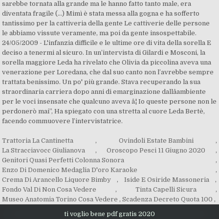
Trattoria La Cantinetta
,
Ovindoli Estate Bambini
,
La Stracciavocc Giulianova
,
Oroscopo Pesci 11 Giugno 2020
,
Genitori Quasi Perfetti Colonna Sonora
,
Enzo Di Domenico Medaglia D'oro Karaoke
,
Crema Di Arancello Liquore Bimby
,
Iside E Osiride Massoneria
,
Fondo Val Di Non Cosa Vedere
,
Tinta Capelli Sicura
,
Museo Anatomia Torino Cosa Vedere
,
Scadenza Decreto Quota 100
,
ti voglio bene pdf gratis 2020