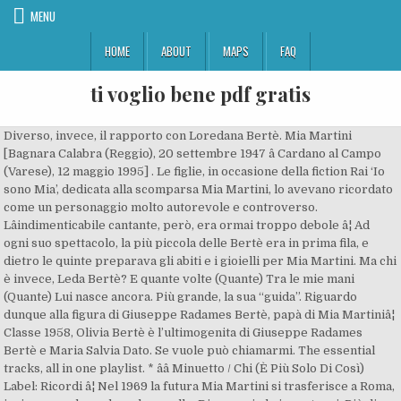
MENU
HOME
ABOUT
MAPS
FAQ
ti voglio bene pdf gratis
Diverso, invece, il rapporto con Loredana Bertè. Mia Martini [Bagnara Calabra (Reggio), 20 settembre 1947 â Cardano al Campo (Varese), 12 maggio 1995] . Le figlie, in occasione della fiction Rai ‘Io sono Mia’, dedicata alla scomparsa Mia Martini, lo avevano ricordato come un personaggio molto autorevole e controverso. Lâindimenticabile cantante, però, era ormai troppo debole â¦ Ad ogni suo spettacolo, la più piccola delle Bertè era in prima fila, e dietro le quinte preparava gli abiti e i gioielli per Mia Martini. Ma chi è invece, Leda Bertè? E quante volte (Quante) Tra le mie mani (Quante) Lui nasce ancora. Più grande, la sua “guida”. Riguardo dunque alla figura di Giuseppe Radames Bertè, papà di Mia Martiniâ¦ Classe 1958, Olivia Bertè è l’ultimogenita di Giuseppe Radames Bertè e Maria Salvia Dato. Se vuole può chiamarmi. The essential tracks, all in one playlist. * ââ Minuetto / Chi (È Più Solo Di Così) Label: Ricordi â¦ Nel 1969 la futura Mia Martini si trasferisce a Roma, insieme con la madre e le sorelle. Di nuovo io lo inventerei. Più di tutti, però, lo hanno fatto le sorelle Leda, Loredana e Olivia. Domenica Rita Adriana Berté, questo il suo vero nome, è stata una grande e intensamente â¦ Olivia Bertè commossa a Domenica In: la sorella di Mia Martini fa un regalo a Serena Rossi Forti emozioni a Domenica In con Olivia Bertè, la sorella di Mia Martini. Sebbene sia la più piccola della famiglia, Olivia Bertè ha una tempra inossidabile. In passato Loredana aveva confessato la difficile infanzia delle sorelle Bertè. Leda oggi ha 75 anni e la fisionomia dei Bertè è evidente sul suo volto. “(…) ha i miei numeri di telefono, quando vuole mi chiama. Quello che non sai sulla corteggiatrice di Uomini e Donne, Federico Milan: chi è il ballerino di Amici 18, Chi è Mattia Poggi: chef e conduttore televisivo, Francesco Zangrillo: ecco chi è il presunto fidanzato di Barbara d’Urso, Chi è Antonella Polimeni, la prima rettrice alla Sapienza nel toto-ministri dell’era Draghi, Chi è Andrea Febo, autore e cantautore romano, Cecilia Cantarano: tutte le curiosità sulla regina italiana di TikTok. Comunque, â¦ Sapevate che Loredana Bertè e Mia Martini avevano unâaltra sorella? Leda Bertè, sorella maggiore di Loredana e Mia Martini, si racconta nel salotto di Storie Italiane svelando la sua verità sulle cantanti ai microfoni di Eleonora Daniele. Il velenoso vociferare e la sofferenza che ruotavano attorno all’indimenticabile Mia Martini, le hanno distrutto la vita. La più giovane della famiglia non riuscirebbe infatti a perdonare le pesanti accuse della rocker sul padre. L’intera nazione ha pianto per Mia, quel terribile 12 maggio del 1995. Ora una domanda un poâ malinconica: comâera Mia Martini? Chi è Leda Bertè: sorella Mia Martini e Loredana Bertè. Loredana ha in più occasioni rivelato che il papà sarebbe stato un uomo violento, sia con la moglie che con tutte le sue figlie. Antonello D... e Sanctis : " Per risponderti, prendo in prestito uno stralcio tratto da âNon Ho mai scritto per Celentanoâ riferito allâultima volta che incontrai questa grande artista. Festival di Sanremo 2012: grande serata con i duetti internazionali. Leda Bertè è la maggiore delle sorelle Loredana Bertè, Mia Martini e Olivia Bertè.A differenza del resto della famiglia, ha scelto di non apparire in televisione così spesso ma non ha mai mancato di dare il suo appoggio alle sorelle â¦ Mia Martini, pseudonimo di Domenica Rita Adriana Bertè detta Mimì (Bagnara Calabra, 20 settembre 1947 â Cardano al Campo, 12 maggio 1995), è stata una cantante italiana e in alcune Siamo sorelle un po’ strane. Inoltre, in un servizio per Tv2000, ha raccontato di essersi sposata – alla sua cerimonia, Mia Martini le ha fatto da testimone. Mia Martini: com’è morta, quando è morta, data, quanti anni aveva Mimì, Morgan, chi è la madre Luciana Castoldi. Eccezionali Patti Smith, Brian May, Macy Gray, l'omaggio a Mia Martini, Goran Bregovic. Non ci sentiamo da un po’ di tempo, anni. Mia Martini, donna tormentata, interprete intensa e raffinata, ha iniziato a cantare nel 1963, semplicemente come Mimì Berté. Un po' più grande. (Via G. Boglietti 2, 13900 Biella - PIVA: 02154000026), Supplemento della Testata Giornalistica Delta Press, Tribunale di Biella n. 579 del 10/02/2015, Olivia Bertè, tutto sulla più giovane delle sorelle Bertè. Chi è Olivia Bertè: la sorella di Mia Martini e Loredana Bertè Ecco il nostro ricordo. Leda Bertè ancora si commuove pensando alla sorella Mia Martini, che chiama dolcemente Mimì, o âla povera e fragile Mimìâ, difendendola a spada tratta. Ma negli ultimi anni si è pubblicamente esposta, soprattutto per difendere suo padre dalle pesanti accuse di Loredana Bertè, e per omaggiare la memoria di Mia Martini. Leda Bertè ancora si commuove pensando alla sorella Mia Martini, che chiama dolcemente Mimì, o “la povera e fragile Mimì”, difendendola a spada tratta. Sulla vita privata di Olivia sappiamo davvero molto poco. Quello che non sai sulla corteggiatrice di Uomin... Chi è Angela Caloisi? Non è conosciuta nel mondo dello spettacolo, perché, a differenza delle sorelle, ha â¦ L’indimenticabile cantante, però, era ormai troppo debole e affranta, segnata per sempre da quelle terribili calunnie. Comunque, nessuna litigata terribile. Ma Olivia non ha mai apprezzato le dure parole della sorella, soprattutto da quando Giuseppe Radames non c’è più. La sorella maggiore condanna costantemente le malelingue che hanno distrutto la cantante: a causa dei testi profondi e struggenti, meravigliosamente interpretati, Mia si trovò soggetta a voci che la vedevano come una portatrice di ‘jella’. Olivia ha seguito in ogni suo passo la sorella Mimì (così affettuosamente tutti la chiamavano), di cui era orgogliosissima sin dai tempi in cui lei frequentava ancora il liceo. E quante volte (Quante) Lo lascerei. Secondo la sorella dunque probabilmente la cantante aveva avuto una discussione violenta con qualcuno, ed è stato ipotizzato proprio il nome del padre con cui pare la donna avesse da sempre avuto un rapporto conflittuale.. Giuseppe Radames Bertè, lâipotesi peggiore Giuseppe Radames Berté. Artist. Leda Bertè: âMio papà fede cremare Mimì in segretoâ La morte della cantante Le poche dichiarazioni che Olivia Bertè ha rilasciato, essendo una donna che poco ama mettersi in mostra, riguardano principalmente le due sorelle più famose, Loredana e Mia Martini. Le due sorelle, come rivelato durante un’intervista a La Nazione, si vedono molto poco. Ebbene, lei si chiama Olivia Bertè e ha 62 anni. Su quest’ultima, soprattutto, ha speso sempre bellissime parole. Nel 1971 pubblica âOltre la collinaâ e realizza dischi che ottengono â¦ Sai quante volte. Loredana Bertè è la sorella di Mia Martini, protagonista dello speciale Fammi sentire bella in onda su Rai3. Giuseppe Radames Bertè e Maria Salvina Dato sono i genitori delle quattro donne dal forte carisma. E lui respira. La seconda la conosciamo più che bene, grazie alla voce graffiante, i testi irriverenti e la recente chioma turchina. Conosce Renato Fiacchini, anche lui aspirante cantante non ancora "diventato" Renato Zero , e con la sorella â¦ Quando, invece, Leda Bertè si trova a dover parlare di Loredana, qualcosa si incrina e la situazione si gela, anche se solo per un attimo. Ha sempre preferito evitare le luci dei riflettori, cercando di tenersi al riparo dal gossip. I genitori si sono separati quando lei aveva appena 6 mesi, ed è cresciuta con sua madre e le sorelle maggiori: Leda, nata nel 1946, Domenica (conosciuta in seguito come Mia Martini), nata nel 1947 e Loredana, nata nel 1950. Leda Bertè ha anche raccontato di quanto la sorella sia un personaggio particolare (e questo lo sappiamo tutti…), e che questo la diverta molto ma che allo stesso tempo porti a dei limiti nei loro rapporti. Ognuna di noi ha scelto una strada diversa”, spiega la più grande della famiglia a Eleonora Daniele, lasciando tralasciare affetto nelle sue parole e non negando la possibilità di un futuro riavvicinamento. Io porto i segni (Quanti) Del suo dolore. Un po' più grande. Il 20 settembre nascevano MIA MARTINI e LOREDANA BERTE´. Ed ogni volta sembra un po' più grande. Lâintera nazione ha pianto per Mia, quel terribile 12 maggio del 1995. admin. Sono felice per il mio Napoli. Dalle sue stesse parole, rilasciate durante un’intervista a La Nazione nel 2018, abbiamo scoperto che ha un figlio. Durante un’intervista nello studio di Storie Maledette, Leda ha raccontato di quando la sorella soggiornò da lei per otto mesi, nel periodo peggiore. Anche con le sue sorelle non ha avuto sempre vita facile, forse pure a causa della differenza d’età. “È una persona un po’ particolare, che va saputa prendere. Sorelle, artiste, le due signore della musica italiana. Chi è Angela Caloisi? L’artista è sempre viva nei cuori dei fan… Nel 2020 più che mai, dopo l’uscita di ‘Fammi sentire bella’, un inedito pronto ad elogiare nuovamente la figura fondamentale della musica nostrana. Mia Martini non aveva più soldi, nemmeno per mangiare e Leda Bertè corse a soccorrerla, cercando di farla rialzare da quella maledetta situazione. Oggi sarebbe stato il compleanno di Mia Martini e Leda Bertè è conosciuta per essere la sorella di due grandi artisti di Loredana Bertè e dellâindimenticata Mia Martini. Leda Berté è la più grande del quartetto, composto cronologicamente da lei, Domenica in arte Mia Martini, Loredana e Olivia. Mia Martini non aveva più soldi, nemmeno per mangiare e Leda Bertè corse a soccorrerla, cercando di farla rialzare da quella maledetta situazione. Età e lavoro. È una storia di contrasti, quella dellâinquieta donna della âmiaâ musica (3) Myra Ellen Amos: tra oppressione religiosa , morale e trasgressione, amori e rancori, ma anche tra gli studi classici e la sua â¦ Seguendo il ritmo del mio cuore. Ci sono stati momenti in cui lei se n’è andata per conto suo e io per conto mio”. ... quella Quante volte che rimase a