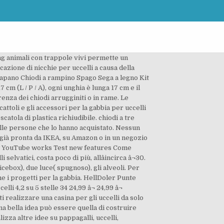
ing animali con trappole vivi permette un
cazione di nicchie per uccelli a causa della
 Trapano Chiodi a rampino Spago Sega a legno Kit
m (L / P / A), ogni unghia è lunga 17 cm e il
renza dei chiodi arrugginiti o in rame. Le
attoli e gli accessori per la gabbia per uccelli
catola di plastica richiudibile. chiodi a tre
dalle persone che lo hanno acquistato. Nessun
 già pronta da IKEA, su Amazon o in un negozio
ow YouTube works Test new features Come
elvatici, costa poco di più, allâincirca â¬30.
icebox), due luce( spugnoso), gli alveoli. Per
 i progetti per la gabbia. HellDoler Punte
i 4,2 su 5 stelle 34 24,99 â¬ 24,99 â¬
ti realizzare una casina per gli uccelli da solo
na bella idea può essere quella di costruire
lizza altre idee su pappagalli, uccelli,