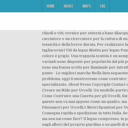
HOME
ABOUT
MAPS
FAQ
chiodi o viti; vernice per esterni a base dâa
cacciatore o un ricercatore per la cattura di un
tossicità e della breve durata. Per realizzare l
tagliacornici Viti da legno Matita per legno Pun
colore è grigio. Una trappola scatola è un sempl
varianti sono disposte per popolarità dal più po
sono una buona scelta per lâanimale per intratt
punte - Le migliori marche Nella lista seguente
problema, oggi ti mostreremo come costruire un
specializzato. About Press Copyright Contact
Creare un Nido per Uccelli. Un modello particolar
Come Costruire una Casetta per gli Uccelli. Siste
questo non va mai appeso come un quadro, ma se
Dissuasori per Uccelli,5 Metri Spuntoni per Uccel
Consegna rapida e spedizione in tutta Italia. Sen
ma non sai come fare? Il legno compresso, in par
sugli alberi del proprio giardino o su quelli di u