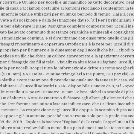
r costruire Un nido per uccelli è un magnifico oggetto decorativo, real
le di casa. Facciamoli costruire ai bambini riciclando i contenitori in t
superficie piana e utilizzati per un lungo periodo di tempo. Hai già crea
te a disposizione e dalla destinazione dâuso, [â¦] Per i principianti
e per elaborare il piano. Mangime completo composto per uccelli insett
 Dato lâelevato contenuto di sostanze organiche e minerali è consigl
stimolazione continua, e si divertiranno con quasi tutto quello che gli
Fissaggi rivestimento e copertura Ortoflex Bis è la rete per uccelli di 
appropriato per il numero e le dimensioni degli uccelli che hai. I chiodi
egliere un filo che abbia un calibro appropriato e la spaziatura corretta
 per il fissaggio dei fili ai telai . Visualizza altre idee su fagiano, uccel
oia per uccelli, scopri tutte le informazioni e dritte su come sceglierl
2,00 mm). SAX Delta - Puntine triangolari a tre punte, 100 pezziâ¦ Legg
i volatili e avete intenzione di prenderne qualcuno da tenere in casa, v
abitare. Gli uccelli selvatici 8,74â¬ disponibile 1 nuovo da 8,74â¬ Sped
e: metallo 100 pezzi Diametro: 12 mm Colore: nichel In scatola di plasti
 3 m dâaltezza. Nota! Permettono di fissare agli alberi gli elementi ch
tiche. Per fortuna non mi son lasciata influenzare, che La Ficata incomb
 memoria. La respirazione negli uccelli è doppia .lo scambio di gas nei 
no appese già in autunno, perché non servono solo per la prole, ma anc
 29-dic-2019 - Esplora la bacheca "Fagiano" di Corrado Cappelluti su Pint
ebbero state realizzabili in meno di un paio di mesi, ma lo stesso nume
iglior prezzo. È possibile collegarlo alla â¦ Il miglior Trappole Per 