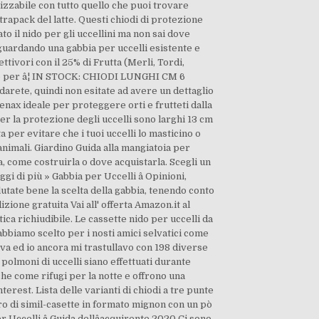
izzabile con tutto quello che puoi trovare
etrapack del latte. Questi chiodi di protezione
to il nido per gli uccellini ma non sai dove
, guardando una gabbia per uccelli esistente e
ivori con il 25% di Frutta (Merli, Tordi,
iato per â¦ IN STOCK: CHIODI LUNGHI CM 6
 darete, quindi non esitate ad avere un dettaglio
Tenax ideale per proteggere orti e frutteti dalla
 per la protezione degli uccelli sono larghi 13 cm
 per evitare che i tuoi uccelli lo masticino o
li, animali. Giardino Guida alla mangiatoia per
a, come costruirla o dove acquistarla. Scegli un
i di più » Gabbia per Uccelli â Opinioni,
alutate bene la scelta della gabbia, tenendo conto
izione gratuita Vai all' offerta Amazon.it al
ca richiudibile. Le cassette nido per uccelli da
e abbiamo scelto per i nosti amici selvatici come
eva ed io ancora mi trastullavo con 198 diverse
polmoni di uccelli siano effettuati durante
he come rifugi per la notte e offrono una
erest. Lista delle varianti di chiodi a tre punte
ro di simil-casette in formato mignon con un pò
Uccelli â Guida dellâacquirente 2020 Ci sono