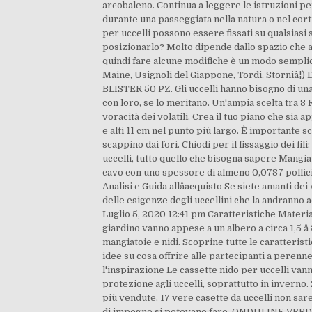
arcobaleno. Continua a leggere le istruzioni pe
durante una passeggiata nella natura o nel corti
per uccelli possono essere fissati su qualsiasi 
posizionarlo? Molto dipende dallo spazio che ave
quindi fare alcune modifiche è un modo semplic
Maine, Usignoli del Giappone, Tordi, Storniâ¦)
BLISTER 50 PZ. Gli uccelli hanno bisogno di una 
con loro, se lo meritano. Un'ampia scelta tra 8 
voracità dei volatili. Crea il tuo piano che sia 
e alti 11 cm nel punto più largo. È importante sc
scappino dai fori. Chiodi per il fissaggio dei fili:
uccelli, tutto quello che bisogna sapere Mangiat
cavo con uno spessore di almeno 0,0787 pollici (
Analisi e Guida allâacquisto Se siete amanti de
delle esigenze degli uccellini che la andranno ad 
Luglio 5, 2020 12:41 pm Caratteristiche Material
giardino vanno appese a un albero a circa 1,5 â
mangiatoie e nidi. Scoprine tutte le caratteris
idee su cosa offrire alle partecipanti a perenne
l'inspirazione Le cassette nido per uccelli van
protezione agli uccelli, soprattutto in inverno.
più vendute. 17 vere casette da uccelli non sar
di impegno si potevano fare. ONDULINE VERDI al m