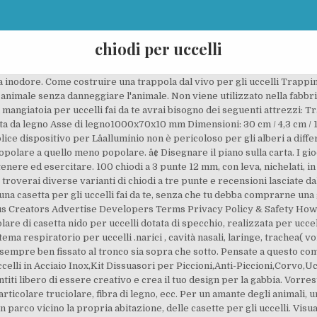
chiodi per uccelli
cqua inodore. Come costruire una trappola dal vivo per gli uccelli Trapp
 animale senza danneggiare l'animale. Non viene utilizzato nella fabbri
a mangiatoia per uccelli fai da te avrai bisogno dei seguenti attrezzi:
ta da legno Asse di legno1000x70x10 mm Dimensioni: 30 cm / 4,3 cm / 17 c
ice dispositivo per Lâalluminio non è pericoloso per gli alberi a diffe
polare a quello meno popolare. â¢ Disegnare il piano sulla carta. I gioc
enere ed esercitare. 100 chiodi a 3 punte 12 mm, con leva, nichelati, in s
 troverai diverse varianti di chiodi a tre punte e recensioni lasciate 
a casetta per gli uccelli fai da te, senza che tu debba comprarne una
 us Creators Advertise Developers Terms Privacy Policy & Safety H
e di casetta nido per uccelli dotata di specchio, realizzata per uccelli s
ma respiratorio per uccelli .narici , cavità nasali, laringe, trachea( vo
mpre ben fissato al tronco sia sopra che sotto. Pensate a questo come
li in Acciaio Inox,Kit Dissuasori per Piccioni,Anti-Piccioni,Corvo,Uccell
titi libero di essere creativo e crea il tuo design per la gabbia. Vorres
ticolare truciolare, fibra di legno, ecc. Per un amante degli animali, u
n parco vicino la propria abitazione, delle casette per gli uccelli. Visua