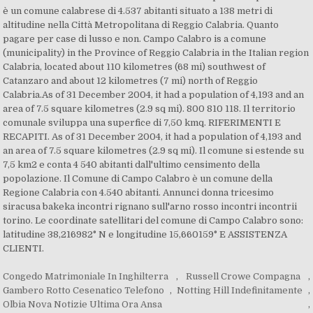
è un comune calabrese di 4.537 abitanti situato a 138 metri di
altitudine nella Città Metropolitana di Reggio Calabria. Quanto
pagare per case di lusso e non. Campo Calabro is a comune
(municipality) in the Province of Reggio Calabria in the Italian region
Calabria, located about 110 kilometres (68 mi) southwest of
Catanzaro and about 12 kilometres (7 mi) north of Reggio
Calabria.As of 31 December 2004, it had a population of 4,193 and an
area of 7.5 square kilometres (2.9 sq mi). 800 810 118. Il territorio
comunale sviluppa una superfice di 7,50 kmq. RIFERIMENTI E
RECAPITI. As of 31 December 2004, it had a population of 4,193 and
an area of 7.5 square kilometres (2.9 sq mi). Il comune si estende su
7,5 km2 e conta 4 540 abitanti dall'ultimo censimento della
popolazione. Il Comune di Campo Calabro è un comune della
Regione Calabria con 4.540 abitanti. Annunci donna tricesimo
siracusa bakeka incontri rignano sull'arno rosso incontri incontrii
torino. Le coordinate satellitari del comune di Campo Calabro sono:
latitudine 38,216982° N e longitudine 15,660159° E ASSISTENZA
CLIENTI.
Congedo Matrimoniale In Inghilterra
,
Russell Crowe Compagna
,
Gambero Rotto Cesenatico Telefono
,
Notting Hill Indefinitamente
,
Olbia Nova Notizie Ultima Ora Ansa
,