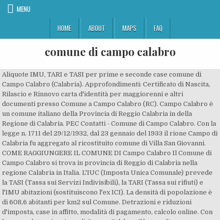
MENU
HOME
ABOUT
MAPS
FAQ
comune di campo calabro
Aliquote IMU, TARI e TASI per prime e seconde case comune di
Campo Calabro (Calabria). Approfondimenti: Certificato di Nascita,
Rilascio e Rinnovo carta d'identità per maggiorenni e altri
documenti presso Comune a Campo Calabro (RC). Campo Calabro è
un comune italiano della Provincia di Reggio Calabria in della
Regione di Calabria. PEC Contatti - Comune di Campo Calabro. Con la
legge n. 1711 del 29/12/1932, dal 23 gennaio del 1933 il rione Campo di
Calabria fu aggregato al ricostituito comune di Villa San Giovanni.
COME RAGGIUNGERE IL COMUNE DI Campo Calabro Il Comune di
Campo Calabro si trova in provincia di Reggio di Calabria nella
regione Calabria in Italia. L'IUC (Imposta Unica Comunale) prevede
la TASI (Tassa sui Servizi Indivisibili), la TARI (Tassa sui rifiuti) e
l'IMU abitazioni (sostituiscono l'ex ICI). La densità di popolazione è
di 608,6 abitanti per km2 sul Comune. Detrazioni e riduzioni
d'imposta, case in affitto, modalità di pagamento, calcolo online. Con