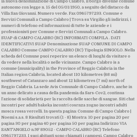
la nuova denominazione di Campo Calabro, il borgo divenne comune
autonomo con legge n. 15 del 05/01/1950, a seguito del distacco da
Villa San Giovanni. Numero verde. Fax 0965797233. Comune e
Servizi Comunali a Campo Calabro | Trova su Virgilio gli indirizzi, i
numeri di telefono ed informazioni di tutte le aziende e i
professionisti per Comune e Servizi Comunali a Campo Calabro.
SUAP di CAMPO CALABRO (RC) INFORMATI COMPILA . DATI
IDENTIFICATIVI SUAP Denominazione SUAP COMUNE DI CAMPO
CALABRO Comune CAMPO CALABRO (RC) Tipologia SINGOLO. Nella
scheda del Comune puoi reperire un elenco di luoghi da visitare o
da vedere nella località o nelle vicinanze. Campo Calabro is a
comune (municipality) in the Province of Reggio Calabria in the
Italian region Calabria, located about 110 kilometres (68 mi)
southwest of Catanzaro and about 12 kilometres (7 mi) north of
Reggio Calabria. La sede Avis Comunale di Campo Calabro, anche in
un anno delicato a causa della pandemia da Sars-Cov2, continua
l’azione di solidarietà per la raccolta delle sacche di sangue. Siti chat
incontri per adulti bakeka incontri cosrnza zogno incontri adulti
mosca rossa vercelli. In questa pagina: Comune di Campo Calabro |
Noemi s.a.s. 8 Risultati trovati (1 - 8) Mostra: 10 per pagina 20 per
pagina 30 per pagina 40 per pagina 50 per pagina Indirizzo VIA
SANT'ANGELO n.9F 89052 - CAMPO CALABRO (RC) Telefono
0965797233. I suoi abitanti sono chiamati i campesi. Campo Calabro