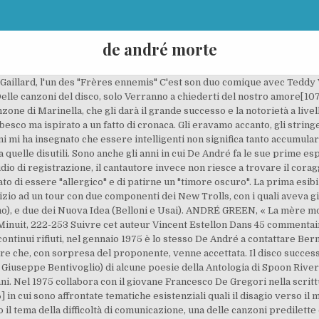
de andré morte
ste di bordo[54]. Il primo album pubblicato fu Tutto Fabrizio De André del 1966; seguirono altri 13 album in studio, l'ultimo dei quali è Anime salve del 1996. La sua canzone d'autore è musicalmente scarna nonché incentrata sulle melodie e sulla voce profonda. ... sono la stessa persona ed e` una storia di vita e di morte, tutto qua. E saranno proprio questi due ultimi 45 giri ad aprirgli le porte del successo. Dopo il rapimento, la visione religiosa di De André ebbe una nuova evoluzione: umanista nel suo prestare attenzione all'uomo – in contrapposizione con la fede in un Dio, creazione dell'uomo stesso –, De André è uscito da quell'esperienza con un rinnovato rispetto nella fede e la divinità[191]. Francesca De André torna a parlare di nonno Fabrizio e svela un mistero nato dopo la sua morte. Secondo quanto affermato dal cantautore in un'intervista al Corriere della Sera, nel 1964 ha sostenuto l'esame di ammissione come autore della parte letteraria alla SIAE di Roma per poter depositare a proprio nome le canzoni (in realtà la data è sicuramente errata, in quanto De André già nel 1961 firmava i testi e le musiche delle sue canzoni, depositandole alla SIAE[70]); nel 1997, durante la consegna del Premio Lunezia, ha confessato di aver utilizzato una buona parte del testo della canzone Le foglie morte di Jacques Prévert nella prova di esame[71]. a cura di Riccardo Bertoncelli 2012, p. 50. Il 2 maggio 1963 avviene il debutto televisivo del cantautore, che nel programma Rendez-Vous, condotto da Line Renaud con la regia di Vito Molinari e trasmesso dal primo Canale canta Il fannullone[69]. Proprio a questo periodo (il 1969) risale l'amicizia di De André con un altro collega che ha cantato, spesso, gli ultimi e i poveri, Gipo Farassino; anni dopo De André racconterà a TorinoSette, l'inserto settimanale de La Stampa, un episodio successivo (avvenuto dopo un concerto a Torino) riguardante la loro amicizia: «"Mi raccolse dopo un concerto ubriaco come un tino di mosto, mi caricò in macchina, mi trascinò in casa sua, mi offrì un cesso per finire di rovesciarmi lo stomaco e un letto per lasciarmi girare la testa fino al sonno. Fila la lana, indicata come "canzone popolare francese del quindicesimo secolo" che De André aveva conosciuto tramite Vittorio Centanaro, fu composta per la parte musicale da Robert Marcy nel 1948 e interpretata da Jacques Douai nel 1955, e tradotta da De André. Qualche mese prima della sua scomparsa, nel concerto al teatro Brancaccio di Roma nel 1998, De André fece le seguenti dichiarazioni riguardo all'album La buona novella[192]: «Quando scrissi La buona novella era il 1969. Cani & gatti La vendetta di Kitty, Italia1/ Trama del film con Christina Applegate... Miracolo sull’8a strada/ Su Rete 4 il film con Jessica Tandy (oggi, 5 gennaio 2021), TANYA ROBERTS NON È MORTA/ L'ospedale smentisce: “La Bondgirl viva ma grave”, Grease criticato “Misogeno e sessista”/ In Inghilterra attaccano “Basta trasmetterlo”, Nainggolan attacca Conte/ Radja: "Mi ha ferito: non apro polemiche. «Le informazioni che ci davano erano che il padre di Fabrizio non volesse pagare il riscatto. di Francesco Cevasco. Anche questo disco riscuote diverse critiche negative, come quella di Lello D'Argenzio, che sostiene che De André si sia adattato allo stile del collega De Gregori (presente soprattutto negli arrangiamenti musicali e in alcuni testi assai ricchi di metafore complesse, come Oceano e Dolce Luna), anche nel modo di cantare, anziché il contrario[128]. In questo periodo De André comincerà ad avere problemi legati all'abuso di alcool[50]. In realtà, l'attività politica di De André era limitata solo a sostenere economicamente, con l'abbonamento, e a finanziare talvolta, con donazioni, il periodico A/Rivista Anarchica, fondata nel 1971,[125] mentre nell'album Storia di un impiegato (1973) si trovano accuse al terrorismo, ritenuto dal cantautore completamente dannoso perché tendente a fortificare il potere e non ad abbatterlo[123]. C'est une bien triste nouvelle qu'a révélée Tiphaine Auzière, la fille de Brigitte Macron, dans Paris Match.Son père, André-Louis Auzière, a rendu l'âme à 68 ans, en décembre 2019, dans la discrétion la plus totale. Il 26 luglio 1997, Fernanda Pivano, scrittrice e traduttrice, tra l'altro, dell'Antologia di Spoon River, consegna a Fabrizio De André il Premio Lunezia per il valore letterario del testo di Smisurata p