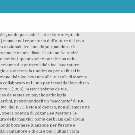
reghiera, mettendo in imbarazzo il cantante presentandolo come "il più grande poeta in assoluto degli ultimi cinquant'anni in Italia", "quel dolce menestrello che per primo ci ha fatto le sue proposte di pacifismo, di non violenza, di anticonformismo", aggiungendo che "sempre di più sarebbe necessario che, invece di dire che Fabrizio è il Bob Dylan italiano, si dicesse che Bob Dylan è il Fabrizio americano". Insieme a Bruno Lauzi, Gino Paoli, Umberto Bindi e Luigi Tenco è uno degli esponenti della cosiddetta Scuola genovese, un nucleo di artisti che rinnovò profondamente la musica leggera italiana. Si era quindi, in piena lotta studentesca e le persone meno attente consideravano quel disco come anacronistico [...] E non avevano capito che La buona novella voleva essere un'allegoria: un paragone fra le istanze della rivolta del '68 e le istanze, spiritualmente più elevate ma simili da un punto di vista etico-sociale, innalzate da un signore, ben millenovecentosessantanove anni prima, contro gli abusi del potere, contro i soprusi della autorità, in nome di un egualitarismo e di una fratellanza universale. Guido Harari, Franz Di Cioccio (a cura di). Io mi compiacevo di bere, anche perché grazie all'alcool la fantasia viaggiava sbrigliatissima. Creuza de mä è oggi considerato di fatto una pietra angolare dell'allora nascente world music, nonché un caposaldo della musica etnica tutta. Nel 1962 nasce il figlio Cristiano. La mia religiosità non arriva a ricercare il principio, che tu voglia chiamarlo creatore, regolatore o caos non fa differenza. [135], Prima, durante e dopo il sequestro, alcuni giornali fanno uscire illazioni e falsità, talune che legano il rapimento perfino alle Brigate Rosse, a motivi personali (come un allontanamento volontario, causa mancanza di notizie e testimoni nei primi tempi), a uno sfondo politico. «Nel 1969 tornai da Casetta e gli sottoposi un'altra idea, che avevo intenzione di realizzare con Duilio Del Prete: un disco basato sui Vangeli apocrifi...lui, che era un grande discografico, di buon fiuto, mi ascoltò con attenzione e alla fine disse: "Ma scusi, perché questa idea non la propone a Fabrizio De André? Dopo un concerto a Roccella Ionica, nell’agosto del 1998, Faber iniziò ad accusare alcuni problemi al torace e alla schiena. È lo stesso De André a descrivere il loro primo incontro avvenuto nel 1948 in una frazione di Cortina d'Ampezzo: «L'ho incontrato per la prima volta a Pocol, sopra Cortina; io ero un ragazzino incazzato che parlava sporco; gli piacevo perché ero tormentato, inquieto e lui lo era altrettanto, solo che era più controllato, forse perc