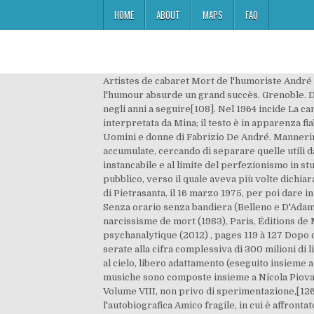
HOME
ABOUT
MAPS
FAQ
Artistes de cabaret Mort de l'humoriste André Gaillard, l'un des "Frères ennemis" C'est son duo comique avec Teddy Vrignault qui a valu à cet artiste adepte de l'humour absurde un grand succès. Grenoble. Delle canzoni del disco, solo Verranno a chiederti del nostro amore[107] rimane nel repertorio dell'autore dal vivo negli anni a seguire[108]. Nel 1964 incide La canzone di Marinella, che gli darà il grande successo e la notorietà a livello nazionale tre anni dopo, quando sarà interpretata da Mina; il testo è in apparenza fiabesco ma ispirato a un fatto di cronaca. Gli eravamo accanto, gli stringevamo le mani», disse Cristiano De André. Uomini e donne di Fabrizio De André. Mannerini mi ha insegnato che essere intelligenti non significa tanto accumulare nozioni, quanto selezionarle una volta accumulate, cercando di separare quelle utili da quelle disutili. Sono anche gli anni in cui De André fa le sue prime esperienze di spettacoli dal vivo: lavoratore instancabile e al limite del perfezionismo in studio di registrazione, il cantautore invece non riesce a trovare il coraggio e a vincere la timidezza per esibirsi in pubblico, verso il quale aveva più volte dichiarato di essere "allergico" e di patirne un "timore oscuro". La prima esibizione dal vivo avvenne alla Bussola di Marina di Pietrasanta, il 16 marzo 1975, per poi dare inizio ad un tour con due componenti dei New Trolls, con i quali aveva già collaborato nel 1968 per i testi del loro disco Senza orario senza bandiera (Belleno e D'Adamo), e due dei Nuova Idea (Belloni e Usai). ANDRÉ GREEN, « La mère morte » (1980), in Narcissisme de vie, narcissisme de mort (1983), Paris, Éditions de Minuit, 222-253 Suivre cet auteur Vincent Estellon Dans 45 commentaires de textes en psychopathologie psychanalytique (2012) , pages 119 à 127 Dopo continui rifiuti, nel gennaio 1975 è lo stesso De André a contattare Bernardini, proponendogli un "pacchetto" di 100 serate alla cifra complessiva di 300 milioni di lire che, con sorpresa del proponente, venne accettata. Il disco successivo, del 1971, è Non al denaro, non all'amore né al cielo, libero adattamento (eseguito insieme a Giuseppe Bentivoglio) di alcune poesie della Antologia di Spoon River, opera poetica di Edgar Lee Masters; le musiche sono composte insieme a Nicola Piovani. Nel 1975 collabora con il giovane Francesco De Gregori nella scrittura della maggior parte dei brani dell'album Volume VIII, non privo di sperimentazione,[126] in cui sono affrontate tematiche esistenziali quali il disagio verso il mondo borghese (Canzone per l'estate e l'autobiografica Amico fragile, in cui è affrontato il tema della difficoltà di comunicazione, una delle canzoni predilette dal cantautore e di cui è per l'ultima volta autore unico di musica e testo[127]). [16] Sovente, insieme a Paolo Villaggio, cercava invece di sbarcare il lunario con lavori saltuari, anche imbarcandosi, d'estate, sulle navi da crociera come musicista per le fe