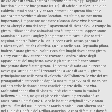
de «La casa di carta» resterà a Firenze soltanto oggi. Segnalazioni
location di Amore inaspettato (2017) - di Michael Mailer - con Alec
Baldwin, Demi Moore, Dylan McDermott, Per questo film non è
ancora stata verificata alcuna location. Per ultima, ma non meno
importante, l'imponente mansione Blosson, dove vive la viziata
rossa Cheryl, è uno dei set più spaventosi di Riverdale.. La troupe ha
girato utilizzando due abitazioni, una è l'imponente Copper Stone
Mansion nel South Langley (che potete ammirare in due scatti di
seguito), mentre l'altra è la Cecil Green Park House, presso la
University of British Columbia. 4,8 su 5 stelle 803. L’episodio pilota,
inoltre, è stato girato 52 volte! Ecco altri luoghi dove hanno girato
Harry Potter da visitare se vi trovate a Londra e siete degli
appassionati del maghetto. Dove è girato Montalbano? Amore
inaspettato dove è stato girato. Il direttore di Rai2 Carlo Freccero
aveva già “attenzionato” i creatori de La Casa di Carta, ... girato
principalmente nella zona di Valencia e dell’Albufera: le vite dei tre
protagonisti si intrecciano dopo la morte improvvisa di Oscar, con
cui entrambe le donne hanno condiviso parte della loro vita.
Moltissimi sono i film di Alberto Sordi che mettono in risalto la
bellezza di Roma, ma qui ci piace ricordare in particolare "Un
americano a Roma" (1954). Ecco le location originali dove è stato
girato il film del 1981 diretto da Mario Monicelli con Alberto Sordi
nel ruolo di Onofrio del Grillo/Gasperino La casa di famiglia dove è