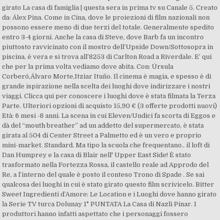
girato La casa di famiglia | questa sera in prima tv su Canale 5. Creato
da: Álex Pina. Come in Cina, dove le proiezioni di film nazionali non
possono essere meno di due terzi del totale. Generalmente spedito
entro 3-4 giorni. Anche la casa di Steve, dove Barb fa un incontro
piuttosto ravvicinato con il mostro dell’Upside Down/Sottosopra in
piscina, è vera e si trova all’8253 di Carlton Road a Riverdale. E’ qui
che per la prima volta vediamo dove abita. Con: Úrsula
Corberó,Álvaro Morte,Itziar Ituño. Il cinema è magia, e spesso è di
grande ispirazione nella scelta dei luoghi dove indirizzare i nostri
viaggi. Clicca qui per conoscere i luoghi dove è stata filmata la Terza
Parte. Ulteriori opzioni di acquisto 15,90 € (3 offerte prodotti nuovi)
Età: 6 mesi -8 anni. La scena in cui Eleven/Undici fa scorta di Eggos e
dà del “mouth breather” ad un addetto del supermercato, è stata
girata al 504 di Center Street a Palmetto ed è un vero e proprio
mini-market. Standard. Ma tipo la scuola che frequentano.. il loft di
Dan Humprey e la casa di Blair nell' Upper East Side! È stato
trasformato nella Fortezza Rossa, il castello reale ad Approdo del
Re, a l’interno del quale è posto il conteso Trono di Spade . Se sai
qualcosa dei luoghi in cui è stato girato questo film scrivicelo. Bitter
Sweet Ingredienti d’Amore: Le Location e i Luoghi dove hanno girato
la Serie TV turca Dolunay 1° PUNTATA La Casa di Nazli Pinar. I
produttori hanno infatti aspettato che i personaggi fossero