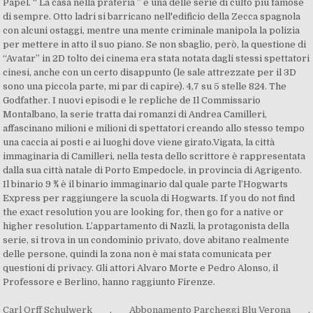
Papel. “ La casa nella prateria ” è una delle serie di culto più famose
di sempre. Otto ladri si barricano nell'edificio della Zecca spagnola
con alcuni ostaggi, mentre una mente criminale manipola la polizia
per mettere in atto il suo piano. Se non sbaglio, però, la questione di
“Avatar” in 2D tolto dei cinema era stata notata dagli stessi spettatori
cinesi, anche con un certo disappunto (le sale attrezzate per il 3D
sono una piccola parte, mi par di capire). 4,7 su 5 stelle 824. The
Godfather. I nuovi episodi e le repliche de Il Commissario
Montalbano, la serie tratta dai romanzi di Andrea Camilleri,
affascinano milioni e milioni di spettatori creando allo stesso tempo
una caccia ai posti e ai luoghi dove viene girato.Vigata, la città
immaginaria di Camilleri, nella testa dello scrittore è rappresentata
dalla sua città natale di Porto Empedocle, in provincia di Agrigento.
Il binario 9 ¾ è il binario immaginario dal quale parte l’Hogwarts
Express per raggiungere la scuola di Hogwarts. If you do not find
the exact resolution you are looking for, then go for a native or
higher resolution. L’appartamento di Nazli, la protagonista della
serie, si trova in un condominio privato, dove abitano realmente
delle persone, quindi la zona non è mai stata comunicata per
questioni di privacy. Gli attori Alvaro Morte e Pedro Alonso, il
Professore e Berlino, hanno raggiunto Firenze.
Carl Orff Schulwerk
,
Abbonamento Parcheggi Blu Verona
,