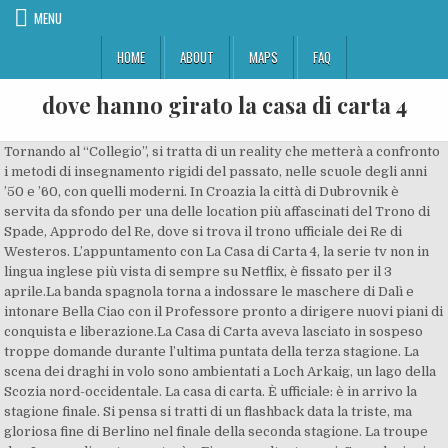
MENU
HOME
ABOUT
MAPS
FAQ
dove hanno girato la casa di carta 4
Tornando al “Collegio”, si tratta di un reality che metterà a confronto
i metodi di insegnamento rigidi del passato, nelle scuole degli anni
’50 e ’60, con quelli moderni. In Croazia la città di Dubrovnik è
servita da sfondo per una delle location più affascinati del Trono di
Spade, Approdo del Re, dove si trova il trono ufficiale dei Re di
Westeros. L’appuntamento con La Casa di Carta 4, la serie tv non in
lingua inglese più vista di sempre su Netflix, è fissato per il 3
aprile.La banda spagnola torna a indossare le maschere di Dalì e
intonare Bella Ciao con il Professore pronto a dirigere nuovi piani di
conquista e liberazione.La Casa di Carta aveva lasciato in sospeso
troppe domande durante l’ultima puntata della terza stagione. La
scena dei draghi in volo sono ambientati a Loch Arkaig, un lago della
Scozia nord-occidentale. La casa di carta. È ufficiale: è in arrivo la
stagione finale. Si pensa si tratti di un flashback data la triste, ma
gloriosa fine di Berlino nel finale della seconda stagione. La troupe