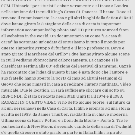
9CM. Il binario “per i turisti” esiste veramente e si trova a Londra
nella stazione dei treni di King’s Cross St. Pancras. Il brano. Dove si
trovano il commissariato, la casa e gli altri luoghi della fiction di Rai1?
dove hanno girato la 3 stagione della casa di carta is important
information accompanied by photo and HD pictures sourced from
all websites in the world. Un documentario su come "La casa di
carta" ha scatenato un'ondata di entusiasmo in tutto il mondo per
questo simpatico gruppo di furfanti e il loro professore. Dove è
stato girato il Marchese del Grillo? I due hanno girato alcune scene
in cui li vediamo abbracciarsi calorosamente. La canzone si è
classificata settima alla 63ª edizione del Festival di Sanremo.. Gazzè
ha raccontato che l'idea di questo brano è nata dopo che l'autore e
suo fratello hanno aperto la porta di casa ad alcuni testimoni di
Geova che sono rimasti in casa a predicare l'intera mattinata.. Video
musicale. Due le location. Ti sarà sufficiente cliccare qui sotto su
RISPONDI,. È stata prodotta negli Stati Uniti tra il 1974 e il 1983.
RAGAZZI IN QUESTO VIDEO vi ho detto alcune teorie, sul futuro di
alcuni personaggi nella Casa di Carta. Il film è ispirato ad una storia
scritta nel 1939, da James Thurber, riaddattata in chiave moderna.
Ultima scena di Harry Potter e i Doni della Morte – Parte 2. Tra le
particolarità di New Moon, il secondo capitolo della saga di Twilight,
c'è quella di essere stato girato in parte in Italia.Il film, ispirato