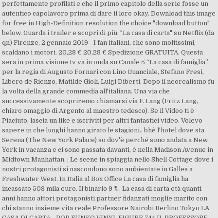
perfettamente profilati e che il primo capitolo della serie fosse un
autentico capolavoro prima di dare il loro okay. Download this image
for free in High-Definition resolution the choice "download button"
below. Guarda i trailer e scopri di più. "La casa di carta" su Netflix (da
qn) Firenze, 2 gennaio 2019 - I fan italiani, che sono moltissimi,
scaldano i motori. 20,28 € 20,28 € Spedizione GRATUITA. Questa
sera in prima visione tv va in onda su Canale 5 “La casa di famiglia”,
per la regia di Augusto Fornari con Lino Guanciale, Stefano Fresi,
Libero de Rienzo, Matilde Gioli, Luigi Diberti. Dopo il neorealismo fu
la volta della grande commedia all'italiana. Una via che
successivamente scopriremo chiamarsi via F. Lang (Fritz Lang,
chiaro omaggio di Argento al maestro tedesco). Se il Video ti è
Piaciuto, lascia un like e iscriviti per altri fantastici video. Volevo
sapere in che luoghi hanno girato le stagioni.. bhè l'hotel dove sta
Serena (The New York Palace) so dov'è perché sono andata a New
York in vacanza e ci sono passata davanti, è nella Madison Avenue in
Midtown Manhattan. ; Le scene in spiaggia nello Shell Cottage dove i
nostri protagonisti si nascondono sono ambientate in Galles a
Freshwater West. In Italia al Box Office La casa di famiglia ha
incassato 503 mila euro. Il binario 9 ¾ . La casa di carta età quanti
anni hanno attori protagonisti partner fidanzati moglie marito con
chi stanno insieme vita reale Professore Nairobi Berlino Tokyo LA
CASA DI CARTA - POP FUNKO VINYL FIGURE 744 IL PROFESSORE