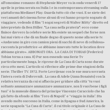
all'omonimo romanzo di Stephenie Meyer va in onda venerdì 17
aprile in prima serata su Italia 1 e in contemporanea streaming sulla
piattaforma Mediaset Play. Guarda tutto ciò che vuoi. E se siete dei
veri amanti del cinema forse alcuni di voi hanno proprio sognato di
viaggiare, vedendo il film “I sogni segreti di Walter Mitty“ diretto ed
interpretato da Ben Stiller. "La casa nella prateria": ecco come
finisce davvero la celebre serie Ma esiste un sequel che forse non
hai mai visto e che dà un finale degno di questo nome alla serie tv.
«Andavamo in giro con camion pieni di sacchi di neve di cellulosa»
racconta la produttrice «e abbiamo innevato tutte le location dove
abbiamo girato». ABBONATI ORA . LA CASA DI TOBIAS (Federico)
Tobias torna a casa. 8) Pur non essendo una Serie Tv
particolarmente lunga, le riprese de La Casa di Carta sono durate
circa otto mesi. L’articolo si riferisce alle prime due stagioni della
serie. Thriller TV. 1972. Forte Lovrijenac con le sue mura sovrasta
l’intera costa di Dubrovnik . La casa di Adele (Anna Bonaiuto) con la
relativa terrazza da cui si affaccia per gridare alla città “tu vuoi
soltanto ammazzare ammazzare ammazzare, non li vuoi bene i figli
tuoi” è la museale dimora del principe Vincenzo Caracciolo che ha
già fatto da sfondo ai film “l’oro di Napoli” e “viaggio in italia”. Sta
avendo molto successo in Italia, come in Spagna e Sud America, la
serie spagnola “La Casa di Carta“, il cui titolo originale è La Casa de