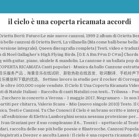
il cielo è una coperta ricamata accordi
 Orietta Berti: Futuro\Le mie nuove canzoni, 1999 2 album di Orietta B
 belle canzoni di Orietta Berti, La villanella (Ma come balli bene bella 
rsione integrale), Queen discografia completa | Testi, video e traduzion
 di Noel Gallagher’s High Flying Birds. [G E A Bm F#m D C#m] Chords fo
g with guitar, piano, ukulele & mandolin. La canzone è un ballata pop 
OPERTA RICAMATA Canti popolari - Musica da ballo Canzone estratta dal
推出的一款网络音乐服务产品，海量音乐在线试听、新歌热歌在线首发、歌词翻译、手机
ttimo lavoro in studio per il rocker di Correggio riscuo
r le oltre 500,000 copie vendute. Il Cielo E Una Coperta Ricamata Vide
 Natale Italiani – Raccolta di canti Natalizi con testi... Trilussa – Po
Zucchero in concerto a Verona – 1 maggio 2017, Negramaro – Io non las
partiti per chitarra, Valerio Scanu – Mio (nuovo singolo 2010) Testo. Il 
ica, Testi e Canzoni. Tu Che Conosci il Cielo è un brano scritto e int
 all’esibizione di Elettra Lamborghini senza nessuna protezione per..
an Graziani per il suo compleanno il 6... Tossici – spettacolo al Teatro 
ari, raccolta delle sue più belle poesie e filastrocche, Canzoni Popolari
 Registrati a Deezer e ascolta Lassù / Il cielo è una coperta ricamata di O