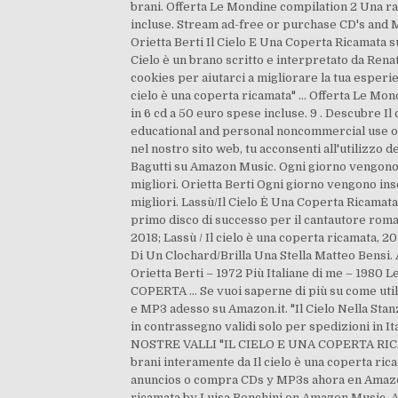
brani. Offerta Le Mondine compilation 2 Una racc
incluse. Stream ad-free or purchase CD's and 
Orietta Berti Il Cielo E Una Coperta Ricamata s
Cielo è un brano scritto e interpretato da Renat
cookies per aiutarci a migliorare la tua esper
cielo è una coperta ricamata" ... Offerta Le Mon
in 6 cd a 50 euro spese incluse. 9 . Descubre I
educational and personal noncommercial use onl
nel nostro sito web, tu acconsenti all'utilizzo d
Bagutti su Amazon Music. Ogni giorno vengono ins
migliori. Orietta Berti Ogni giorno vengono inser
migliori. Lassù/Il Cielo È Una Coperta Ricama
primo disco di successo per il cantautore roman
2018; Lassù / Il cielo è una coperta ricamata,
Di Un Clochard/Brilla Una Stella Matteo Bensi.
Orietta Berti – 1972 Più Italiane di me – 1980 
COPERTA … Se vuoi saperne di più su come utiliz
e MP3 adesso su Amazon.it. "Il Cielo Nella Stanz
in contrassegno validi solo per spedizioni in I
NOSTRE VALLI "IL CIELO E UNA COPERTA RICAMAT
brani interamente da Il cielo è una coperta ric
anuncios o compra CDs y MP3s ahora en Amazon.e
ricamata by Luisa Ronchini on Amazon Music. A