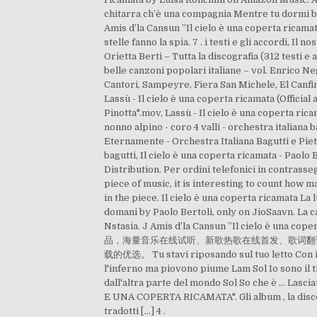
chitarra ch’è una compagnia Mentre tu dormi bel
Amis d’la Cansun ”Il cielo è una coperta ricamat
stelle fanno la spia. 7 . i testi e gli accordi, 
Orietta Berti – Tutta la discografia (312 testi e
belle canzoni popolari italiane – vol. Enrico N
Cantori, Sampeyre, Fiera San Michele, El Canfin -
Lassù - Il cielo è una coperta ricamata (Officia
Pinotta".mov, Lassù - Il cielo è una coperta rica
nonno alpino - coro 4 valli - orchestra italiana 
Eternamente - Orchestra Italiana Bagutti e Pietr
bagutti, Il cielo è una coperta ricamata - Paol
Distribution. Per ordini telefonici in contrasse
piece of music, it is interesting to count how 
in the piece. Il cielo è una coperta ricamata La l
domani by Paolo Bertoli, only on JioSaavn. La 
Nstasia. J Amis d’la Cansun ”Il cielo è u
品，海量音乐在线试听、新歌热歌在线首发、歌词翻
载的优选。 Tu stavi riposando sul tuo letto Con i ca
l'inferno ma piovono piume Lam Sol Io sono il t
dall'altra parte del mondo Sol So che è … Lasci
E UNA COPERTA RICAMATA". Gli album , la discogr
tradotti […] 4 .