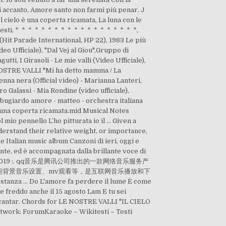
i accanto, Amore santo non farmi più penar. J
l cielo è una coperta ricamata, La luna con le
itesti, * * * * * * * * * * * * * * * * * * *,
i (Hit Parade International, HP 22), 1983 Le più
 Ufficiale), "Dal Vej al Giou",Gruppo di
ti, I Girasoli - Le mie valli (Video Ufficiale),
i, NOSTRE VALLI "Mi ha detto mamma / La
Penna nera (Official video) - Marianna Lanteri,
ro Galassi - Mia Rondine (video ufficiale),
e bugiardo amore - matteo - orchestra italiana
 è una coperta ricamata.mid Musical Notes
 mio pennello L’ho pitturata io il … Given a
nderstand their relative weight, or importance,
the Italian music album Canzoni di ieri, oggi e
te, ed è accompagnata dalla brillante voce di
CANTA ROATA 2019 :. qq音乐是腾讯公司推出的一款网络音乐服务产
间背景音乐设置、mv观看等，是互联网音乐播放和下
 stanza ... Do L'amore fa perdere il lume È come
e freddo anche il 15 agosto Lam E tu sei
tir cantar. Chords for LE NOSTRE VALLI "IL CIELO
network: ForumKaraoke – Wikitesti – Testi