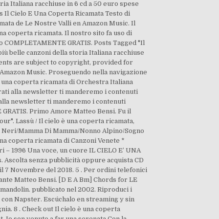
ria Italiana racchiuse in 6 cd a 50 euro spese
 Il Cielo E Una Coperta Ricamata Testo di
amata de Le Nostre Valli en Amazon Music. Il
a coperta ricamata. Il nostro sito fa uso di
e Video COMPLETAMENTE GRATIS. Posts Tagged "Il
iù belle canzoni della storia Italiana racchiuse
ents are subject to copyright, provided for
 su Amazon Music. Proseguendo nella navigazione
 è una coperta ricamata di Orchestra Italiana
trati alla newsletter ti manderemo i contenuti
i alla newsletter ti manderemo i contenuti
E GRATIS. Primo Amore Matteo Bensi. Fu il
r". Lassù / Il cielo è una coperta ricamata,
… Occhi Neri/Mamma Di Mamma/Nonno Alpino/Sogno
una coperta ricamata di Canzoni Venete *
lari – 1996 Una voce, un cuore IL CIELO E’ UNA
s. Ascolta senza pubblicità oppure acquista CD
il 7 Novembre del 2018. 5 . Per ordini telefonici
mante Matteo Bensi. [D E A Bm] Chords for LE
andolin. pubblicato nel 2002. Riproduci i
a con Napster. Escúchalo en streaming y sin
a. 8 . Check out Il cielo è una coperta
 Io son venuto a far una serenata Con la