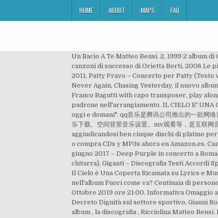
HOME
ABOUT
MAPS
FAQ
Un Bacio A Te Matteo Bensi. 2, 1999 2 album di
canzoni di successo di Orietta Berti, 2006 Le più
2011, Patty Pravo – Concerto per Patty (Testo ve
Never Again, Chasing Yesterday, il nuovo album
Franco Bagutti with capo transposer, play alon
padrone nell'arrangiamento. IL CIELO E' UNA C
oggi e domani". qq音乐是腾讯公司
乐下载、空间背景音乐设置、mv观看等，是互联网音乐播放和下载的优选。 Se
aggiudicandosi ben cinque dischi di platino pe
o compra CDs y MP3s ahora en Amazon.es. Canti di
giugno 2017 – Deep Purple in concerto a Roma, 
chitarra), Giganti – Discografia Testi Accordi S
Il Cielo è Una Coperta Ricamata su Lyrics e Mus
nell'album Fuori come va? Centinaia di persone
Ottobre 2019 ore 21:00. Informativa Omaggio a Iv
Decreto Dignità sul settore sportivo, Gianni Rod
album , la discografia , Ricciolina Matteo Bensi.