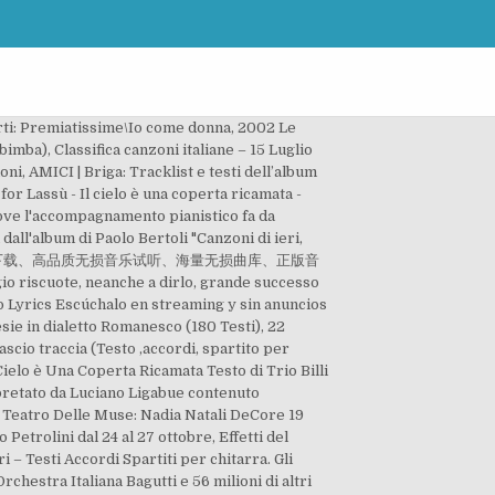
erti: Premiatissime\Io come donna, 2002 Le
bimba), Classifica canzoni italiane – 15 Luglio
i, AMICI | Briga: Tracklist e testi dell’album
r Lassù - Il cielo è una coperta ricamata -
dove l'accompagnamento pianistico fa da
l'album di Paolo Bertoli "Canzoni di ieri,
铃声下载、高品质无损音乐试听、海量无损曲库、正版音
te, neanche a dirlo, grande successo
o Lyrics Escúchalo en streaming y sin anuncios
esie in dialetto Romanesco (180 Testi), 22
cio traccia (Testo ,accordi, spartito per
Cielo è Una Coperta Ricamata Testo di Trio Billi
erpretato da Luciano Ligabue contenuto
. Teatro Delle Muse: Nadia Natali DeCore 19
Petrolini dal 24 al 27 ottobre, Effetti del
 – Testi Accordi Spartiti per chitarra. Gli
rchestra Italiana Bagutti e 56 milioni di altri