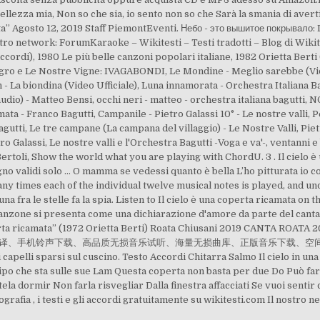
lezza mia, Non so che sia, io sento non so che Sarà la smania di avert
a” Agosto 12, 2019 Staff PiemontEventi. Небо - это вышитое покрывало: I
Il nostro network: ForumKaraoke – Wikitesti – Testi tradotti – Blog di Wik
 accordi), 1980 Le più belle canzoni popolari italiane, 1982 Orietta Bert
egro e Le Nostre Vigne: IVAGABONDI, Le Mondine - Meglio sarebbe (Video
 La biondina (Video Ufficiale), Luna innamorata - Orchestra Italiana Bagut
l audio) - Matteo Bensi, occhi neri - matteo - orchestra italiana bagutt
mata - Franco Bagutti, Campanile - Pietro Galassi 10° - Le nostre valli, 
bagutti, Le tre campane (La campana del villaggio) - Le Nostre Valli, Piet
o Galassi, Le nostre valli e l'Orchestra Bagutti -Voga e va'-, ventanni 
o Bertoli, Show the world what you are playing with ChordU. 3 . Il cielo
gno validi solo … O mamma se vedessi quanto è bella L’ho pitturata io col
many times each of the individual twelve musical notes is played, and u
una fra le stelle fa la spia. Listen to Il cielo è una coperta ricamata on 
canzone si presenta come una dichiarazione d'amore da parte del cantan
na coperta ricamata” (1972 Orietta Berti) Roata Chiusani 2019 
译、手机铃声下载、高品质无损音乐试听、海量无损曲库、正版音乐下载、空
pelli sparsi sul cuscino. Testo Accordi Chitarra Salmo Il cielo in una
ipo che sta sulle sue Lam Questa coperta non basta per due Do Può far
atela dormir Non farla risvegliar Dalla finestra affacciati Se vuoi sen
afia , i testi e gli accordi gratuitamente su wikitesti.com Il nostro 