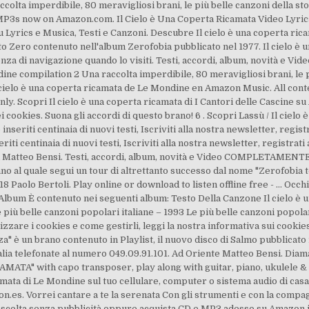
olta imperdibile, 80 meravigliosi brani, le più belle canzoni della sto
MP3s now on Amazon.com. Il Cielo è Una Coperta Ricamata Video Lyrics
u Lyrics e Musica, Testi e Canzoni. Descubre Il cielo è una coperta ric
o Zero contenuto nell'album Zerofobia pubblicato nel 1977. Il cielo è un
ienza di navigazione quando lo visiti. Testi, accordi, album, novità 
dine compilation 2 Una raccolta imperdibile, 80 meravigliosi brani, le p
l cielo è una coperta ricamata de Le Mondine en Amazon Music. All cont
y. Scopri Il cielo è una coperta ricamata di I Cantori delle Cascine
ei cookies. Suona gli accordi di questo brano! 6 . Scopri Lassù / Il cielo
eriti centinaia di nuovi testi, Iscriviti alla nostra newsletter, regis
iti centinaia di nuovi testi, Iscriviti alla nostra newsletter, registrat
ta Matteo Bensi. Testi, accordi, album, novità e Video COMPLETAMENT
o al quale segui un tour di altrettanto successo dal nome "Zerofobia tou
 2018 Paolo Bertoli. Play online or download to listen offline free - 
 Album È contenuto nei seguenti album: Testo Della Canzone Il cielo è 
Le più belle canzoni popolari italiane – 1993 Le più belle canzoni popo
zare i cookies e come gestirli, leggi la nostra informativa sui cookie
a" è un brano contenuto in Playlist, il nuovo disco di Salmo pubblicato 
talia telefonate al numero 049.09.91.101. Ad Oriente Matteo Bensi. Dia
A" with capo transposer, play along with guitar, piano, ukulele & m
amata di Le Mondine sul tuo cellulare, computer o sistema audio di cas
s. Vorrei cantare a te la serenata Con gli strumenti e con la compagni
scolta senza pubblicità oppure acquista CD e MP3 adesso su Amazon.it.