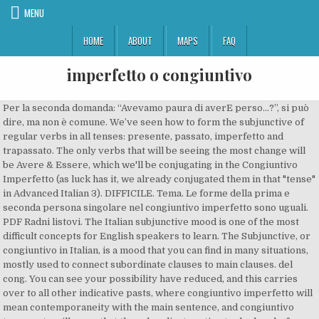
MENU
HOME
ABOUT
MAPS
FAQ
imperfetto o congiuntivo
Per la seconda domanda: “Avevamo paura di averE perso…?”, si può dire, ma non è comune. We’ve seen how to form the subjunctive of regular verbs in all tenses: presente, passato, imperfetto and trapassato. The only verbs that will be seeing the most change will be Avere & Essere, which we'll be conjugating in the Congiuntivo Imperfetto (as luck has it, we already conjugated them in that "tense" in Advanced Italian 3). DIFFICILE. Tema. Le forme della prima e seconda persona singolare nel congiuntivo imperfetto sono uguali. PDF Radni listovi. The Italian subjunctive mood is one of the most difficult concepts for English speakers to learn. The Subjunctive, or congiuntivo in Italian, is a mood that you can find in many situations, mostly used to connect subordinate clauses to main clauses. del cong. You can see your possibility have reduced, and this carries over to all other indicative pasts, where congiuntivo imperfetto will mean contemporaneity with the main sentence, and congiuntivo trapassato will mean that the subordinate action took place before the principal action. Vodič izgovora: Naučite kako izgovoriti congiuntivo imperfetto za italijanski sa izvornim izgovorom. Italienisch lernen mit adesso-online.de. congiuntivo imperfetto prevod i izgovor. Congiuntivo presente o passato? La formazione dell'imperfetto Modifica. Esercizi - Livello C - Capitolo 2 - Pagina di . Tu devi coniugarlo al congiuntivo imperfetto secondo il pronome proposto. It is used to describe a past action that occurred before another action described in the sentence. (bere - congiuntivo presente) Tím, že pokračujete s používáním webu s nimi souhlasíte. The verb in the main clause will be used in its past tense form, or conditional. Pietro pensava che io lavorassi in banca.. Pietro pensava che tu lavorassi in banca.. L’uso del congiuntivo imperfetto Noi avevamo Voi avevate Essi avevano. Dubbio sulla concordanza del congiuntivo in una frase subordinata quando la reggente è al condizionale. Esercizi - Livello C - Capitolo 2 - Pagina di . Esercizio di scelta multipla sul congiuntivo presente o imperfetto. ; Dato il suo valore di irrealtà, il congiuntivo imperfetto gioca un ruolo di primo piano nella formazione del periodo ipotetico: . Now customize the name of a clipboard to store your clips. It is used in the subordinate clause when the main clause has past tense, conditional tense or imperfect tense. Weilà raga! Prima di addentrarci nel vivo dell’argomento e parlare di regole e strategie da utilizzare per un uso corretto del congiuntivo, facciamo un brevissimo ripasso dei tempi di questo modo verbale (ricordiamo che nella lingua italiana i modi verbali sono sette; quattro espliciti – indicativo, congiuntivo, condizionale e imperativo– e tre impliciti – infinito, participio e gerundio). imperfetto e trapassato di verbi come sapere, vedere, sentire + frase interrogativa indiretta. ), PARTICIPIO FUTURO, SUPINO ATTIVO (in dipendenza da verbi di movimento)), VERBI … Postavke. plur., essi sarebbero - condizionale, presente 3° pers. Un esempio: se Luisa partecipasse alla festa, io rimango/rimarrò a casa. The singular persons of the present subjunctive are the same. Holen Sie sich das italienische Lebensgefühl mit Adesso nach Hause. with this organisation, I have very little foreign language skills, or prior knowledge of Italian but the beginners course was excellent and, surprisingly good fun. Sì, dopo il condizionale si usa il congiuntivo imperfetto. Abbiamo preferito evitare di sovraccaricare la lezione con troppe nozioni per non creare confusione, però visto che l’hai fatto notare abbiamo deciso di aggiungere una nota nella spiegazione scritta. Congiuntivo esclamativo – È impiegato per esprimere un’esclamazione. Congiuntivo imperfetto Congiuntivo – imperfetto o trapassato / Subjunctive – Imperfect or Past Perfect tense Congiuntivo passato / Subjunctive in the Past tense Congiuntivo passato Congiuntivo passato – inserisci i verbi / Past subjunctive – insert the verbs Congiuntivo presente Congiuntivo presente. Congiuntivo presente o passato? Congiuntivo presente o imperfetto. Ljestvica. • Nelle proposizioni principali può esprimere: – un desiderio (congiuntivo desiderativo) Fossimo tutti promossi… – un dubbio (congiuntivo dubitativo) Mario non ha mai parlato: che stesse male? If I understand correctly, congiuntivo imperfetto is the imperfect tense of subjunctive mood. The Italian subjunctive has four tenses that can have different translations in English. The class is in a quiet office me Tuttavia, se si vuole enfatizzare la durata prolungata di un’azione o evento nel passato, si può usare il congiuntivo imperfetto. The congiuntivo imperfetto is the "you would come" part; it is used with the principal verb—the wishing or hoping or dreading—in very specific tenses: the indicativo passato prossimo or imperfetto, or the condizionale presente. Sviđa mi se. This is the Congiuntivo's take on the past tense. congiuntivo In grammatica, modo indicante la volontà, la possibilità, la proiezione nel futuro dell’azione pensata (quindi spesso usato a designare il futuro). A really great environment to learn a foreign language. Our teacher is excellent and everyone in the class is kind and supportive. Clipping is a handy way to collect important slides you want to go back to later. Subjunctive is so tricky even for native speakers that there’s a common joke in Italy, saying that being able to use the congiuntivo right makes you sound sexier! Per la seconda domanda: “Avevamo paura di averE perso…?”, si può dire, ma non è comune. You're also going to find a lot of similarities with this verb tense and the Passato Prossimo (remember Grammar Basics 2?) Forming the Compound Tense II p. s. e pl. Please Page 3/10. Ancora il congiuntivo! The Subjunctive Perfect will eventually look like this: Remember that with the verb essere (to be), you need to change the verb endings whether it refers to a man or a woman (or a group of men or women). If I understand correctly, congiuntivo imperfetto is the imperfect tense of subjunctive mood. Sara ha l’impressione che il suo fidanzato la tradisca. (I think it’s very cold today!) Quindi, per evitare confusioni bisogna usare i pronomi personali, per esempio:. Knowing how to use the subjunctive will help you sound more like a native and communicate a bit more accurately. The verb in the first plural person noi (we) is the same of the Indicative present tense. Grammatica Esercizi Vocabolario. Ova ljestvica je trenutačno privatna. Ljestvica. First of all, let’s see how to conjugate it: We can use the Congiuntivo Imperfetto in the secondary clause when we have a Past Tense (for example a Passato Prossimo or Imperfetto) in the main clause. I have been attending classes at Happy Languages for about a year now and I'm extremely satisfied with the service! Non ero sicura se tu bevessi vino bianco o quello rosso. Prijava je obvezna. Weilà raga! So now you have one good reason more to study and practice it! 3. The Subjunctive Imperfect is also used to talk about hypothetical situations or to express a wish. Uso del "congiuntivo imperfetto" El pretérito imperfecto de subjuntivo en italiano se usa para: Indicar una opinión, un deseo o una duda hablando del pasado: Credevo che Giacomo fosse biondo Creía que Santiago era rubio. Don’t worry, you’re not alone! Judging by conjugation table (ending in -sse), I suppose it comes from Latin subjunctive pluperfect table.Then in Latin, pluperfect is like past perfect and not past continuous (in English), and I think it's closer to congiuntivo traspassato, as is currently formed with "avessi + participio passato". Se tu fossi sincero, lo sarei anch'io Congiuntivo imperfetto o presente oppure condizionale in questa frase? Note! Ilyenkor kivételesen jövő időre is utalhat a congiuntivo imperfetto: Vorrei (oggi) che tu venissi (oggi) – Szeretném (ma), hogy eljöjj (ma). Please remember that the use of the congiuntivo in Italian does We can express our opinions or desires in the past tense as well, about something yet to happen or happening simultaneously. L'imperfetto del congiuntivo. The Italian subjunctive, however, is used to talk about situations that are unreal, uncertain or that we have feelings about. Highly recommended! ), ut, ne, quo + CONGIUNTIVO presente/ imperfetto, ad + ACCUSATIVO DEL GERUNDIVO (con C.O. I also feel like I've massively improved my Italian :) highly recommend. To complete the fourth of subjunctive-tense verb forms, there's the congiuntivo trapassato (referred to as the past perfect subjunctive in English), which is a compound tense. I studied an Italian Intermediate course with Happy Languages. Speravo che tu fossi sincero. The congiuntivo passato is similar to the congiuntivo presente as you use it when talking about possibilities, opinions, desires, doubts. It consists of four tenses: Presente, Passato, Imperfetto, Trapassato. The congiuntivo imperfetto is the "you would come" part; it is used with the principal verb—the wishing or hoping or dreading—in very specific tenses: the indicativo passato prossimo or imperfetto, or the condizionale presente. Il congiuntivo imperfetto è la forma verbale della lingua italiana usata in genere nella proposizione subordinata laddove la principale al passato esprime insicurezza: . https://learnitaliango.com/wp-content/uploads/2020/01/think.jpg, https://learnitaliango.com/wp-content/uploads/2019/09/learn-italian-go-logo.png, Italian Congiuntivo - Everything You Need to Know, Italian Future Tense – How To Talk About Future Events In Italian, Italian Direct Object Pronouns – A Quick Guide, Italian Congiuntivo – Everything You Need to Know, Non portare un regalo alla festa, basta che tu. The Imperfect Subjunctive) Introduction. Promijeni predložak Interaktivne aktivnosti Prikaži sve. Holen Sie sich das italienische Lebensgefühl mit Adesso nach Hause. As you probably know, the Congiuntivo (subjunctive) is an Italian mood mainly used in subordinate c