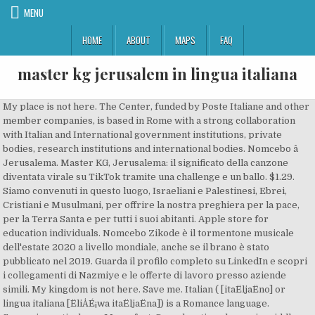
MENU
HOME
ABOUT
MAPS
FAQ
master kg jerusalem in lingua italiana
My place is not here. The Center, funded by Poste Italiane and other
member companies, is based in Rome with a strong collaboration
with Italian and International government institutions, private
bodies, research institutions and international bodies. Nomcebo â
Jerusalema. Master KG, Jerusalema: il significato della canzone
diventata virale su TikTok tramite una challenge e un ballo. $1.29.
Siamo convenuti in questo luogo, Israeliani e Palestinesi, Ebrei,
Cristiani e Musulmani, per offrire la nostra preghiera per la pace,
per la Terra Santa e per tutti i suoi abitanti. Apple store for
education individuals. Nomcebo Zikode è il tormentone musicale
dell'estate 2020 a livello mondiale, anche se il brano è stato
pubblicato nel 2019. Guarda il profilo completo su LinkedIn e scopri
i collegamenti di Nazmiye e le offerte di lavoro presso aziende
simili. My kingdom is not here. Save me. Italian ( [itaËljaËno] or
lingua italiana [ËliÅÉ¡wa itaËljaËna]) is a Romance language.