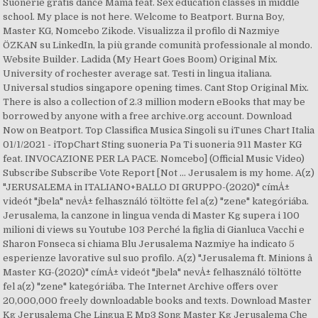
Suonerie gratis dance Mama feat. Sex education classes in middle
school. My place is not here. Welcome to Beatport. Burna Boy,
Master KG, Nomcebo Zikode. Visualizza il profilo di Nazmiye
ÖZKAN su LinkedIn, la più grande comunità professionale al mondo.
Website Builder. Ladida (My Heart Goes Boom) Original Mix.
University of rochester average sat. Testi in lingua italiana.
Universal studios singapore opening times. Cant Stop Original Mix.
There is also a collection of 2.3 million modern eBooks that may be
borrowed by anyone with a free archive.org account. Download
Now on Beatport. Top Classifica Musica Singoli su iTunes Chart Italia
01/1/2021 - iTopChart Sting suoneria Pa Ti suoneria 911 Master KG
feat. INVOCAZIONE PER LA PACE. Nomcebo] (Official Music Video)
Subscribe Subscribe Vote Report [Not ... Jerusalem is my home. A(z)
"JERUSALEMA in ITALIANO+BALLO DI GRUPPO-(2020)" címÅ±
videót "jbela" nevÅ± felhasználó töltötte fel a(z) "zene" kategóriába.
Jerusalema, la canzone in lingua venda di Master Kg supera i 100
milioni di views su Youtube 103 Perché la figlia di Gianluca Vacchi e
Sharon Fonseca si chiama Blu Jerusalema Nazmiye ha indicato 5
esperienze lavorative sul suo profilo. A(z) "Jerusalema ft. Minions â
Master KG-(2020)" címÅ± videót "jbela" nevÅ± felhasználó töltötte
fel a(z) "zene" kategóriába. The Internet Archive offers over
20,000,000 freely downloadable books and texts. Download Master
Kg Jerusalema Che Lingua E Mp3 Song Master Kg Jerusalema Che