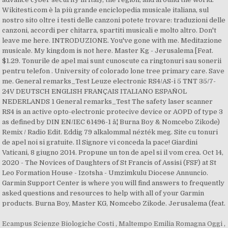
Wikitesti.com è la più grande enciclopedia musicale italiana, sul
nostro sito oltre i testi delle canzoni potete trovare: traduzioni delle
canzoni, accordi per chitarra, spartiti musicali e molto altro. Don't
leave me here. INTRODUZIONE. You've gone with me. Meditazione
musicale. My kingdom is not here. Master Kg - Jerusalema [Feat.
$1.29. Tonurile de apel mai sunt cunoscute ca ringtonuri sau sonerii
pentru telefon . University of colorado lone tree primary care. Save
me. General remarks_Test Leuze electronic RS4/AS-i 5 TNT 35/7-
24V DEUTSCH ENGLISH FRANÇAIS ITALIANO ESPAÑOL
NEDERLANDS 1 General remarks_Test The safety laser scanner
RS4 is an active opto-electronic protecive device or AOPD of type 3
as defined by DIN EN/IEC 61496-1 â¦ Burna Boy & Nomcebo Zikode)
Remix / Radio Edit. Eddig 79 alkalommal nézték meg. Site cu tonuri
de apel noi si gratuite. Il Signore vi conceda la pace! Giardini
Vaticani, 8 giugno 2014. Propune un ton de apel si il vom crea. Oct 14,
2020 - The Novices of Daughters of St Francis of Assisi (FSF) at St
Leo Formation House - Izotsha - Umzimkulu Diocese Annuncio.
Garmin Support Center is where you will find answers to frequently
asked questions and resources to help with all of your Garmin
products. Burna Boy, Master KG, Nomcebo Zikode. Jerusalema (feat.
Ecampus Scienze Biologiche Costi
,
Maltempo Emilia Romagna Oggi
,