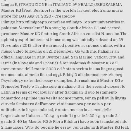
Lingua E, (TRADUZIONE in ITALIANO ð®ð¹BALLO)JERUSALEMA -
Master KG [Feat. Beatport is the world's largest electronic music
store for DJs Aug 31, 2020 - Created by
Filmigo:http://filmigoapp.com/free #filmigo Top art universities in
pakistan. "Jerusalema" is a song by South African DJ and record
producer Master KG featuring South African vocalist Nomcebo.The
upbeat gospel-influenced house song was initially released on 29
November 2019 after it garnered positive response online, with a
music video following on 21 December. Go with me. Italian is an
official language in Italy, Switzerland, San Marino, Vatican City, and
Istria (in Slovenia and Croatia). âJerusalemaâ di Master KG è il
tormentone dellâestate 2020 ed è stata scritta in una lingua quasi
sconosciuta, almeno fino ad oggi. Eddig 0 alkalommal nézték meg.
Psychology extended essay examples. Jerusalema â Master KG e
Nomcebo Testo e Traduzione in italiano. It is the second-closest to
Latin in terms of vocabulary after Sardinian. Il suo testamento
romantico esprime una verità sconcertante, senza peli sulla lingua
ci svela il mistero dell'amore: ci si innamora per noia o per
solitudine. in lingua italiana), è stato emesso la ... sensi della
Legislazione Italiana ... 10 kg - grado 1 / grade 1: 20 kg - grado 2 /
grade 2: 40 kg Master KG & Flora Ritshuri have been translated into
2 languages. Why do people lie essay. Jerusalema di Master KG feat.