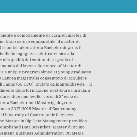
cemente e comodamente da casa, un master di
un titolo estero comparabile. il master di
(s) is undertaken after a Bachelor degree. 0.
ello in ingegneria elettrotecnica alla
alla qualità dei contenuti, al grado di
el mondo del lavoro. See more of Master di
 is a unique program aimed at young graduates
la Laurea magistrale) consentono di acquisire
1 anno (60 CFU). Inviato da ipantelidis@de … il
lligente della formazione post-laurea in aula, a
o di primo livello: corsi di 2° ciclo di
fter a Bachelor and Master(s) degree.
cademico 2017/2018 Master of Gastronomy
he University of Gastronomic Sciences
The Master in Big Data Management provides
complished Data Scientists. Master di primo
agement, Business Administration, Strategia