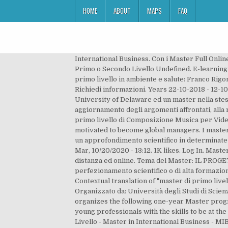
HOME
ABOUT
MAPS
FAQ
International Business. Con i Master Full Onl
Primo o Secondo Livello Undefined. E-learning U
primo livello in ambiente e salute: Franco Rigoni
Richiedi informazioni. Years 22-10-2018 - 12-1
University of Delaware ed un master nella stessa
aggiornamento degli argomenti affrontati, alla 
primo livello di Composizione Musica per Vid
motivated to become global managers. I master d
un approfondimento scientifico in determinate 
Mar, 10/20/2020 - 13:12. 1K likes. Log In. Master
distanza ed online. Tema del Master: IL PROGET
perfezionamento scientifico o di alta formazio
Contextual translation of "master di primo liv
Organizzato da: Università degli Studi di Sci
organizes the following one-year Master pro
young professionals with the skills to be at t
Livello - Master in International Business - MI