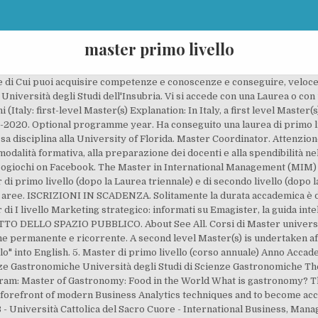
master primo livello
ine di Cui puoi acquisire competenze e conoscenze e conseguire, velo
niversità degli Studi dell'Insubria. Vi si accede con una Laurea o con 
 (Italy: first-level Master(s) Explanation: In Italy, a first level Master
0-2020. Optional programme year. Ha conseguito una laurea di primo liv
 disciplina alla University of Florida. Master Coordinator. Attenzione 
modalità formativa, alla preparazione dei docenti e alla spendibilità n
eogiochi on Facebook. The Master in International Management (MIM)
i primo livello (dopo la Laurea triennale) e di secondo livello (dopo 
aree. ISCRIZIONI IN SCADENZA. Solitamente la durata accademica è di 
 di I livello Marketing strategico: informati su Emagister, la guida inte
TO DELLO SPAZIO PUBBLICO. About See All. Corsi di Master universitari
ne permanente e ricorrente. A second level Master(s) is undertaken a
ello" into English. 5. Master di primo livello (corso annuale) Anno Ac
enze Gastronomiche Università degli Studi di Scienze Gastronomiche T
gram: Master of Gastronomy: Food in the World What is gastronomy? 
he forefront of modern Business Analytics techniques and to become ac
B - Università Cattolica del Sacro Cuore - International Business, Man