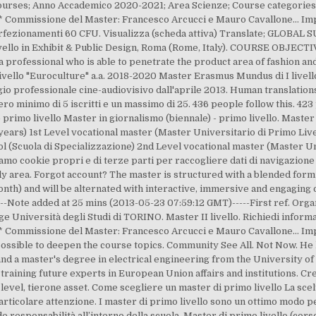
ourses; Anno Accademico 2020-2021; Area Scienze; Course categories: H
 Commissione del Master: Francesco Arcucci e Mauro Cavallone... Impa
rfezionamenti 60 CFU. Visualizza (scheda attiva) Translate; GLOBAL 
ello in Exhibit & Public Design, Roma (Rome, Italy). COURSE OBJECT
 professional who is able to penetrate the product area of fashion a
livello "Euroculture" a.a. 2018-2020 Master Erasmus Mundus di I livell
o professionale cine-audiovisivo dall'aprile 2013. Human translations w
mero minimo di 5 iscritti e un massimo di 25. 436 people follow this. 423
- primo livello Master in giornalismo (biennale) - primo livello. Maste
ars) 1st Level vocational master (Master Universitario di Primo Live
l (Scuola di Specializzazione) 2nd Level vocational master (Master Univ
 cookie propri e di terze parti per raccogliere dati di navigazione e
dy area. Forgot account? The master is structured with a blended formu
h) and will be alternated with interactive, immersive and engaging on
----Note added at 25 mins (2013-05-23 07:59:12 GMT)-----First ref. Organ
e Università degli Studi di TORINO. Master II livello. Richiedi informazi
* Commissione del Master: Francesco Arcucci e Mauro Cavallone... Im
 possible to deepen the course topics. Community See All. Not Now. He 
nd a master's degree in electrical engineering from the University of
training future experts in European Union affairs and institutions. C
st level, tierone asset. Come scegliere un master di primo livello La scelta
articolare attenzione. I master di primo livello sono un ottimo modo p
de responsabilità all’interno della scuola. Master di primo livello (c