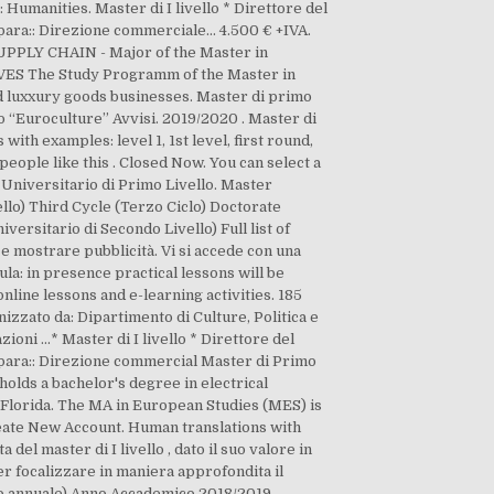
umanities. Master di I livello * Direttore del
ra:: Direzione commerciale... 4.500 € +IVA.
SUPPLY CHAIN - Major of the Master in
IVES The Study Programm of the Master in
nd luxxury goods businesses. Master di primo
o “Euroculture” Avvisi. 2019/2020 . Master di
ith examples: level 1, 1st level, first round,
 people like this . Closed Now. You can select a
r Universitario di Primo Livello. Master
llo) Third Cycle (Terzo Ciclo) Doctorate
ersitario di Secondo Livello) Full list of
 mostrare pubblicità. Vi si accede con una
la: in presence practical lessons will be
line lessons and e-learning activities. 185
izzato da: Dipartimento di Culture, Politica e
oni ...* Master di I livello * Direttore del
para:: Direzione commercial Master di Primo
holds a bachelor's degree in electrical
 Florida. The MA in European Studies (MES) is
reate New Account. Human translations with
 del master di I livello , dato il suo valore in
er focalizzare in maniera approfondita il
orso annuale) Anno Accademico 2018/2019.