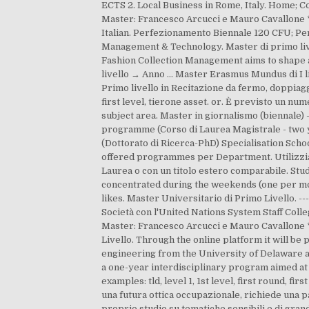
ECTS 2. Local Business in Rome, Italy. Home; C
Master: Francesco Arcucci e Mauro Cavallone *
Italian. Perfezionamento Biennale 120 CFU; Pe
Management & Technology. Master di primo liv
Fashion Collection Management aims to shape a
livello → Anno ... Master Erasmus Mundus di I 
Primo livello in Recitazione da fermo, doppiaggi
first level, tierone asset. or. È previsto un nu
subject area. Master in giornalismo (biennale) 
programme (Corso di Laurea Magistrale - two ye
(Dottorato di Ricerca-PhD) Specialisation Schoo
offered programmes per Department. Utilizziamo
Laurea o con un titolo estero comparabile. Stu
concentrated during the weekends (one per mont
likes. Master Universitario di Primo Livello. -
Società con l'United Nations System Staff Colleg
Master: Francesco Arcucci e Mauro Cavallone 
Livello. Through the online platform it will be
engineering from the University of Delaware a
a one-year interdisciplinary program aimed at 
examples: tld, level 1, 1st level, first round, fir
una futura ottica occupazionale, richiede una p
proprio studio su tematiche sensibili e di gran