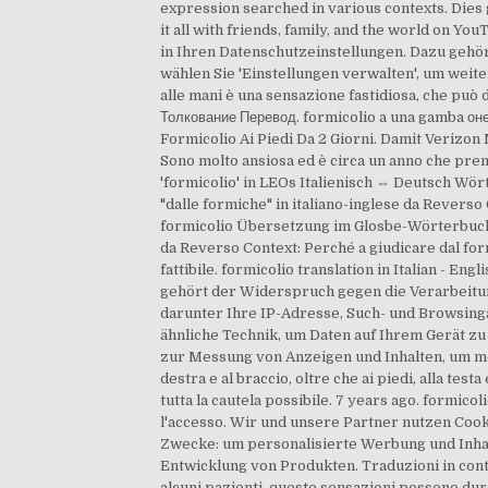
expression searched in various contexts. Dies 
it all with friends, family, and the world on Yo
in Ihren Datenschutzeinstellungen. Dazu gehö
wählen Sie 'Einstellungen verwalten', um weiter
alle mani è una sensazione fastidiosa, che può d
Толкование Перевод. formicolio a una gamba онем
Formicolio Ai Piedi Da 2 Giorni. Damit Verizo
Sono molto ansiosa ed è circa un anno che prend
'formicolio' in LEOs Italienisch ⇔ Deutsch Wör
"dalle formiche" in italiano-inglese da Reverso
formicolio Übersetzung im Glosbe-Wörterbuch I
da Reverso Context: Perché a giudicare dal for
fattibile. formicolio translation in Italian - En
gehört der Widerspruch gegen die Verarbeitun
darunter Ihre IP-Adresse, Such- und Browsing
ähnliche Technik, um Daten auf Ihrem Gerät zu
zur Messung von Anzeigen und Inhalten, um me
destra e al braccio, oltre che ai piedi, alla te
tutta la cautela possibile. 7 years ago. formico
l'accesso. Wir und unsere Partner nutzen Cook
Zwecke: um personalisierte Werbung und Inhal
Entwicklung von Produkten. Traduzioni in contes
alcuni pazienti, queste sensazioni possono dur