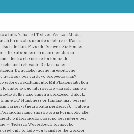
o a tutti. Yahoo ist Teil von Verizon Media.
uali formicolio, prurito o dolore nell'area
| Isola del Liri. Favorite Answer. Sie können
, oltre al gonfiore di mani e piedi, una
 mano destra che mi si è fortenmente
ssprache und relevante Diskussionen
tación. Da qualche giorno mi capita che
oi è qualcosa per cui devo preoccuparmi?
po un breve adattamento. Mit Flexionstabellen
sto sintomo può interessare una sola mano o
o medio della mano sinistra perdesse. Unlock.
timme zu.' Numbness or tingling may persist
danni ai nervi (neuropatia periferica), … Salve a
a Formicolio mano sinistra ansia Formicolio alle
imento o il formicolio possono persistere per
liano ⇔ Tedesco Wörterbuch. formicolio.
e used only to help you translate the word or