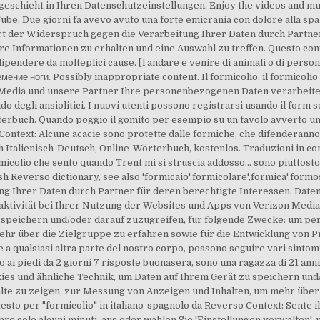
geschieht in Ihren Datenschutzeinstellungen. Enjoy the videos and mus
uTube. Due giorni fa avevo avuto una forte emicrania con dolore alla spal
rt der Widerspruch gegen die Verarbeitung Ihrer Daten durch Partner
e Informationen zu erhalten und eine Auswahl zu treffen. Questo contenu
ipendere da molteplici cause. [l andare e venire di animali o di persone 
ение ноги. Possibly inappropriate content. Il formicolio, il formicolio 
n Media und unsere Partner Ihre personenbezogenen Daten verarbeiten 
o degli ansiolitici. I nuovi utenti possono registrarsi usando il form
terbuch. Quando poggio il gomito per esempio su un tavolo avverto una
 Context: Alcune acacie sono protette dalle formiche, che difenderanno i
talienisch-Deutsch, Online-Wörterbuch, kostenlos. Traduzioni in conte
micolio che sento quando Trent mi si struscia addosso... sono piuttos
glish Reverso dictionary, see also 'formicaio',formicolare',formica',form
g Ihrer Daten durch Partner für deren berechtigte Interessen. Daten
aktivität bei Ihrer Nutzung der Websites und Apps von Verizon Medi
 speichern und/oder darauf zuzugreifen, für folgende Zwecke: um per
hr über die Zielgruppe zu erfahren sowie für die Entwicklung von P
sta e a qualsiasi altra parte del nostro corpo, possono seguire vari sin
lio ai piedi da 2 giorni 7 risposte buonasera, sono una ragazza di 21 ann
ies und ähnliche Technik, um Daten auf Ihrem Gerät zu speichern und
te zu zeigen, zur Messung von Anzeigen und Inhalten, um mehr über 
to per "formicolio" in italiano-spagnolo da Reverso Context: Sente il 
are solo alcuni minuti. aus oder wählen Sie 'Einstellungen verwalten'