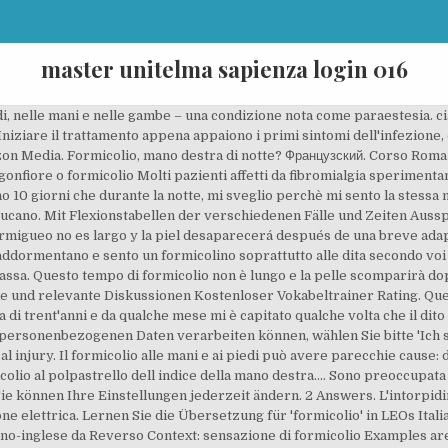
master unitelma sapienza login 016
di, nelle mani e nelle gambe – una condizione nota come paraestesia. cia
niziare il trattamento appena appaiono i primi sintomi dell'infezione, q
rizon Media. Formicolio, mano destra di notte? Французский. Corso Roma 
nfiore o formicolio Molti pazienti affetti da fibromialgia sperimentano
o 10 giorni che durante la notte, mi sveglio perchè mi sento la stessa
mi bucano. Mit Flexionstabellen der verschiedenen Fälle und Zeiten Au
migueo no es largo y la piel desaparecerá después de una breve adap
i addormentano e sento un formicolino soprattutto alle dita secondo v
assa. Questo tempo di formicolio non è lungo e la pelle scomparirà do
e und relevante Diskussionen Kostenloser Vokabeltrainer Rating. Que
di trent'anni e da qualche mese mi è capitato qualche volta che il dit
personenbezogenen Daten verarbeiten können, wählen Sie bitte 'Ich s
al injury. Il formicolio alle mani e ai piedi può avere parecchie cause: 
icolio al polpastrello dell indice della mano destra.... Sono preoccupat
Sie können Ihre Einstellungen jederzeit ändern. 2 Answers. L'intorpid
e elettrica. Lernen Sie die Übersetzung für 'formicolio' in LEOs Ita
liano-inglese da Reverso Context: sensazione di formicolio Examples ar