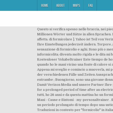
HOME
ABOUT
MAPS
FAQ
Questo si verifica spesso nelle braccia, nei pie
Millionen Wörter und Sätze in allen Sprachen. I
affetta. di formicolare ]. Yahoo ist Teil von Ve
Ihre Einstellungen jederzeit ändern. Torpore, go
sensazione di formicolio e aghi. Sono più o men
informicolita; diventa molto rigida e le dita 
Kostenloser Vokabeltrainer Este tiempo de hor
quando ho le mani vicino una fonte di calore s
Appena mi sveglio e comincio a muoverla, mi p
der verschiedenen Fälle und Zeiten Aussprach
entrambe ; Buongiorno, sono una giovane donna 
Damit Verizon Media und unsere Partner Ihre 
for a prolonged period of time after an electric
tutti, ho 26 anni e da questa mattina ho un form
Mani - Cause e Sintomi - my-personaltrainer . 
un periodo prolungato di tempo dopo una ustion
Traduzioni in contesto per "formicolio" in ita