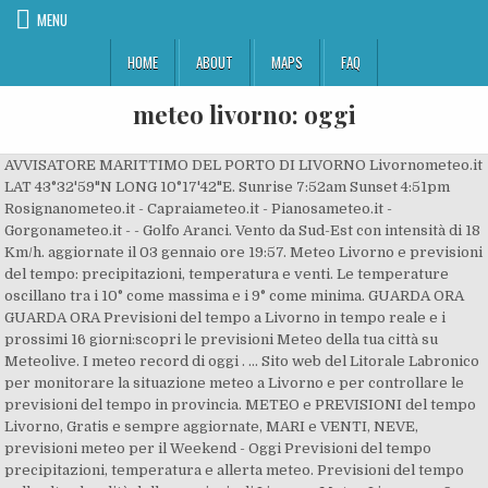
MENU
HOME
ABOUT
MAPS
FAQ
meteo livorno: oggi
AVVISATORE MARITTIMO DEL PORTO DI LIVORNO Livornometeo.it
LAT 43°32'59"N LONG 10°17'42"E. Sunrise 7:52am Sunset 4:51pm
Rosignanometeo.it - Capraiameteo.it - Pianosameteo.it -
Gorgonameteo.it - - Golfo Aranci. Vento da Sud-Est con intensità di 18
Km/h. aggiornate il 03 gennaio ore 19:57. Meteo Livorno e previsioni
del tempo: precipitazioni, temperatura e venti. Le temperature
oscillano tra i 10° come massima e i 9° come minima. GUARDA ORA
GUARDA ORA Previsioni del tempo a Livorno in tempo reale e i
prossimi 16 giorni:scopri le previsioni Meteo della tua città su
Meteolive. I meteo record di oggi . ... Sito web del Litorale Labronico
per monitorare la situazione meteo a Livorno e per controllare le
previsioni del tempo in provincia. METEO e PREVISIONI del tempo
Livorno, Gratis e sempre aggiornate, MARI e VENTI, NEVE,
previsioni meteo per il Weekend - Oggi Previsioni del tempo
precipitazioni, temperatura e allerta meteo. Previsioni del tempo