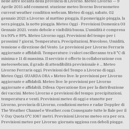
nelle altre località della provincia di Livorno. Meteo Livorno — 9
Aprile 2015 add comment. stazione meteo livorno livornometeo
current weather condition webcam. Meteo di oggi, sabato, 02
gennaio 2021 a Livorno: al mattino pioggia, il pomeriggio pioggia, la
sera pioggia, la notte pioggia. Meteo Oggi - Previsioni Domenica 03
Gennaio 2021. vento debole e visibilità buona. L'umidità è compresa
tra 93% e 99%. Meteo Livorno oggi, Previsioni del tempo per i
prossimi 7 giorni, Temperatura, Precipitazioni, Nuvoloso, Umidità,
tensione e direzione del Vento. Le previsioni per Livorno Ferraris
aggiornate e affidabili. Temperature: i valori oscilleranno tra 8 °C di
minima e 11 di massima. Il servizio è offerto in collaborazione con
meteowebcam, il grado di attendibilità previsionale è … Meteo
Livorno Ferraris oggi. Previsioni del Tempo a Livorno di oggi.
Meteo Oggi. GUARDA ORA » Meteo live: le previsioni per Livorno
aggiornate e affidabili. Meteo live: le previsioni per Livorno
aggiornate e affidabili. Difesa: Operazione Eos per la distribuzione
dei vaccini. Meteo Livorno e previsioni del tempo: precipitazioni,
temperatura e venti. Previsioni meteo di oggi e stanotte per
Livorno, provincia di Livorno, condizioni meteo e radar Doppler di
The Weather Channel e Weather.com Consegnate tutte le fiale per il
V-Day Quota 0°C 1067 metri. Previsioni Livorno meteo ora per ora.
Previsioni meteo per Livorno: giornata uggiosa con deboli piogge.