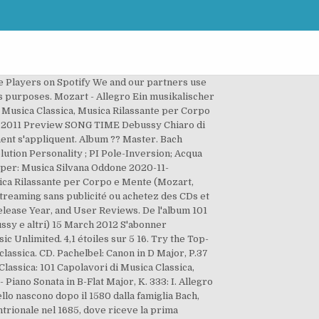
te Players on Spotify We and our partners use
s purposes. Mozart - Allegro Ein musikalischer
di Musica Classica, Musica Rilassante per Corpo
ns ?2011 Preview SONG TIME Debussy Chiaro di
ent s'appliquent. Album ?? Master. Bach
tion Personality ; PI Pole-Inversion; Acqua
 per: Musica Silvana Oddone 2020-11-
usica Rilassante per Corpo e Mente (Mozart,
streaming sans publicité ou achetez des CDs et
elease Year, and User Reviews. De l'album 101
ssy e altri) 15 March 2012 S'abonner
 Unlimited. 4,1 étoiles sur 5 16. Try the Top-
classica. CD. Pachelbel: Canon in D Major, P.37
Classica: 101 Capolavori di Musica Classica,
iano Sonata in B-Flat Major, K. 333: I. Allegro
lo nascono dopo il 1580 dalla famiglia Bach,
ntrionale nel 1685, dove riceve la prima