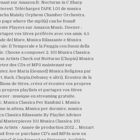
enant sur Amazon.fr. Nocturne in C Sharp
nterest. Téléchargez l'APK 1.01 de musica
5 Mischa Maisky Orpheus Chamber Orchestra.
b page where the mp3(s) can be found!
ibute Players sur Amazon Music. Deezer :
rtagez vos titres préférés avec vos amis. 4,5
Onde del Mare, Musica Rilassante e Musica
e: Il Temporale e la Pioggia con Suoni della
. Choose a composer 2. 101 Musica Classica:
ous Artists Check out Notturno (Chopin) Musica
chetez des CDs et MP3 maintenant sur
utez Ave Maria (Gounod) Musica Religiosa par
, Bach, Chopin,Debussy e altri). Écoutez de la
ions de titres, créez et écoutez vos propres
s propres playlists et partagez vos titres
eezer : musique en streaming gratuite.
c. Musica Classica Per Bambini 1. Musica
mme in attesa, Musica per dormire, musica
ca Classica Rilassante By Playlist Advisor
 Masterpieces 101 Musica Classica: 101
us Artists - Année de production 2012 … Mozart
m ad-free or purchase CD's and MP3s now on
ica" di iris bianco2 su Pinterest. Available