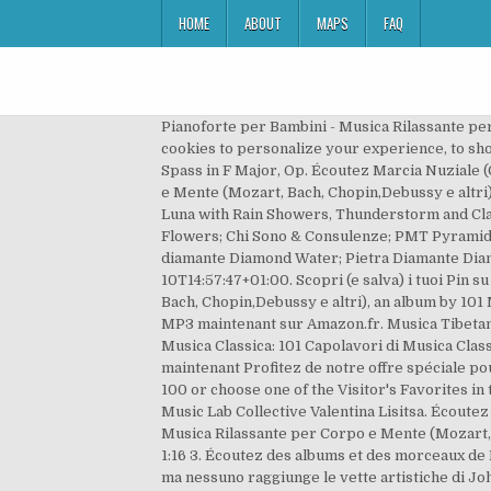
HOME
ABOUT
MAPS
FAQ
Pianoforte per Bambini - Musica Rilassante per
cookies to personalize your experience, to sh
Spass in F Major, Op. Écoutez Marcia Nuziale (
e Mente (Mozart, Bach, Chopin,Debussy e altri
Luna with Rain Showers, Thunderstorm and Clas
Flowers; Chi Sono & Consulenze; PMT Pyramida
diamante Diamond Water; Pietra Diamante Diam
10T14:57:47+01:00. Scopri (e salva) i tuoi Pin 
Bach, Chopin,Debussy e altri), an album by 101
MP3 maintenant sur Amazon.fr. Musica Tibetana
Musica Classica: 101 Capolavori di Musica Cla
maintenant Profitez de notre offre spéciale pou
100 or choose one of the Visitor's Favorites in 
Music Lab Collective Valentina Lisitsa. Écoutez
Musica Rilassante per Corpo e Mente (Mozart, Ba
1:16 3. Écoutez des albums et des morceaux de R
ma nessuno raggiunge le vette artistiche di Joh