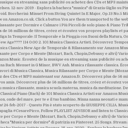
musique en streaming sans publicité ou achetez des CDs et MP3 maint
lsen. 12-nov-2019 - Esplora la bacheca "musica" di Grazia Giglio su Pi
droid. Boccherini: Minuet From String Quintet In E Major, Op.13 No.
 on Amazon.co.uk. Click a button You are them transported to the we
assante per Dormire e Calmare i Più Piccoli de solo piano & Piano Tr
de 56 millions de titres, créez et écoutez vos propres playlists et pa
 Sign In Temporale: Il Temporale e la Pioggia con Suoni della Natura, 
 Age???? 114 0:00 2. 101 Musica Classica Artisti. Découvrez Temporal
usica Classica New Age de Temporale & Rilassamento sur Amazon Music
assante per Corpo e Mente (Mozart, Bach, Chopin,Debussy e altri) Vari
Amazon Music. Écoutez de la musique en streaming sans publicité ou a
a Bach: Menuet in G Minor, BWV Anh. Musica rilassante classica. Éco
lavori di Musica Classica, Musica Rilassante per Corpo e Mente (Mozart
z des CDs et MP3 maintenant sur Amazon.fr. Découvrez plus de 56 mill
vos amis. Découvrez plus de 56 millions de titres, créez et écoutez vo
su musica rilassante, musica scuola materna, musica da meditazione. D
Classical Piano (Bach) de 101 Musica Classica Artisti sur Amazon Musi
llon, onde del mare, per te e il tuo bambino, Ninna nanna neonati e ma
nds! 24-feb-2017 - Questo Pin è stato scoperto da GIUSEPPE CILIA. Musi
glia #CesarePicco, Follow PLAYLIST ADVISOR and listen to Classical
nte per Corpo e Mente (Mozart, Bach, Chopin,Debussy e altri) de Vario
acheca "Musica per dormire" di patrizia su Pinterest. 25 Songs. Strea
ica by Various Artists on Deezer. 18-ago-2020 - Esplora la bacheca "mus