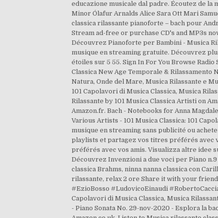
educazione musicale dal padre. Écoutez de la 
Minor Ólafur Arnalds Alice Sara Ott Mari Samue
classica rilassante pianoforte – bach pour An
Stream ad-free or purchase CD's and MP3s now
Découvrez Pianoforte per Bambini - Musica Ril
musique en streaming gratuite. Découvrez plus 
étoiles sur 5 55. Sign In For You Browse Radio
Classica New Age Temporale & Rilassamento New
Natura, Onde del Mare, Musica Rilassante e M
101 Capolavori di Musica Classica, Musica Ril
Rilassante by 101 Musica Classica Artisti on 
Amazon.fr. Bach - Notebooks for Anna Magdalen
Various Artists - 101 Musica Classica: 101 Capo
musique en streaming sans publicité ou achete
playlists et partagez vos titres préférés avec 
préférés avec vos amis. Visualizza altre idee 
Découvrez Invenzioni a due voci per Piano n.9 
classica Brahms, ninna nanna classica con Cari
rilassante, relax 2 ore Share it with your frie
#EzioBosso #LudovicoEinaudi #RobertoCacciapa
Capolavori di Musica Classica, Musica Rilassa
- Piano Sonata No. 29-nov-2020 - Esplora la b
Amazon.co.uk. Listen to Musica rilassante class