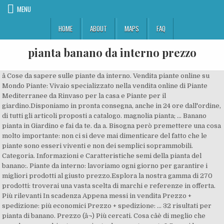
MENU
HOME
ABOUT
MAPS
FAQ
pianta banano da interno prezzo
â Cose da sapere sulle piante da interno. Vendita piante online su
Mondo Piante: Vivaio specializzato nella vendita online di Piante
Mediterranee da Rinvaso per la casa e Piante per il
giardino.Disponiamo in pronta consegna, anche in 24 ore dall'ordine,
di tutti gli articoli proposti a catalogo. magnolia pianta; ... Banano
pianta in Giardino e fai da te. da a. Bisogna però premettere una cosa
molto importante: non ci si deve mai dimenticare del fatto che le
piante sono esseri viventi e non dei semplici soprammobili.
Categoria. Informazioni e Caratteristiche semi della pianta del
banano:. Piante da interno: lavoriamo ogni giorno per garantire i
migliori prodotti al giusto prezzo.Esplora la nostra gamma di 270
prodotti: troverai una vasta scelta di marchi e referenze in offerta.
Più rilevanti In scadenza Appena messi in vendita Prezzo +
spedizione: più economici Prezzo + spedizione: ... 32 risultati per
pianta di banano. Prezzo (â¬) Più cercati. Cosa câè di meglio che