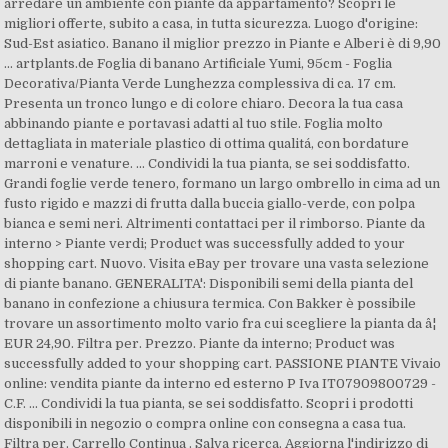
arredare un ambiente con piante da appartamento? Scopri le
migliori offerte, subito a casa, in tutta sicurezza. Luogo d'origine:
Sud-Est asiatico. Banano il miglior prezzo in Piante e Alberi è di 9,90
... artplants.de Foglia di banano Artificiale Yumi, 95cm - Foglia
Decorativa/Pianta Verde Lunghezza complessiva di ca. 17 cm.
Presenta un tronco lungo e di colore chiaro. Decora la tua casa
abbinando piante e portavasi adatti al tuo stile. Foglia molto
dettagliata in materiale plastico di ottima qualitá, con bordature
marroni e venature. ... Condividi la tua pianta, se sei soddisfatto.
Grandi foglie verde tenero, formano un largo ombrello in cima ad un
fusto rigido e mazzi di frutta dalla buccia giallo-verde, con polpa
bianca e semi neri. Altrimenti contattaci per il rimborso. Piante da
interno > Piante verdi; Product was successfully added to your
shopping cart. Nuovo. Visita eBay per trovare una vasta selezione
di piante banano. GENERALITA': Disponibili semi della pianta del
banano in confezione a chiusura termica. Con Bakker è possibile
trovare un assortimento molto vario fra cui scegliere la pianta da â¦
EUR 24,90. Filtra per. Prezzo. Piante da interno; Product was
successfully added to your shopping cart. PASSIONE PIANTE Vivaio
online: vendita piante da interno ed esterno P Iva IT07909800729 -
C.F. ... Condividi la tua pianta, se sei soddisfatto. Scopri i prodotti
disponibili in negozio o compra online con consegna a casa tua.
Filtra per. Carrello Continua . Salva ricerca. Aggiorna l'indirizzo di