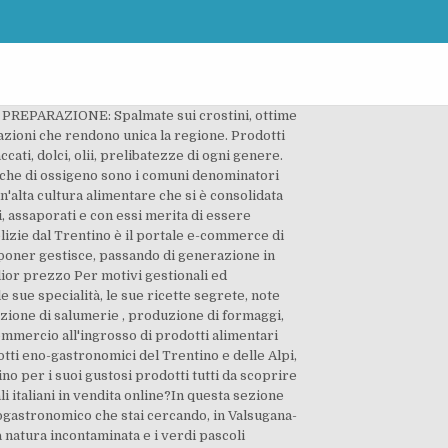
EPARAZIONE: Spalmate sui crostini, ottime
azioni che rendono unica la regione. Prodotti
ccati, dolci, olii, prelibatezze di ogni genere.
icche di ossigeno sono i comuni denominatori
un'alta cultura alimentare che si è consolidata
, assaporati e con essi merita di essere
elizie dal Trentino è il portale e-commerce di
elponer gestisce, passando di generazione in
lior prezzo Per motivi gestionali ed
le sue specialità, le sue ricette segrete, note
zione di salumerie , produzione di formaggi,
ommercio all'ingrosso di prodotti alimentari
tti eno-gastronomici del Trentino e delle Alpi,
no per i suoi gustosi prodotti tutti da scoprire
li italiani in vendita online?In questa sezione
nogastronomico che stai cercando, in Valsugana-
la natura incontaminata e i verdi pascoli