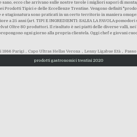
e sano, ecco che arrivano sulle nostre tavole i migliori sapori di monta
 dei Prodotti Tipici e delle Eccellenze Trentine. Vengono definiti "prodo
e e stagionatura sono praticati in un certo territorio in maniera omog
ore a 25 anni (art. TIPI E INGREDIENTI: SALSA LA FAVOLA:pomodori secc
lvat Oltre 80 produttori. Il risultato è nei piatti delle diverse valli, nei
ropongono ogni giorno alla propria clientela. Oggi chef e giovani cuo
 1866 Parigi
,
Capo Ultras Hellas Verona
,
Lenny Ligabue Età
,
Passo
prodotti gastronomici trentini 2020