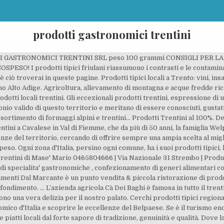
prodotti gastronomici trentini
 GASTRONOMICI TRENTINI SRL peso 100 grammi CONSIGLI PER LA PR
SPESO! I prodotti tipici friulani riassumono i contrasti e le contamin
ciò troverai in queste pagine. Prodotti tipici locali a Trento: vini, insa
ino Alto Adige. Agricoltura, allevamento di montagna e acque fredde r
dotti locali trentini. Gli eccezionali prodotti trentini, espressione di 
o valido di questo territorio e meritano di essere conosciuti, gustati
assortimento di formaggi alpini e trentini… Prodotti Trentini al 100%. D
entini a Cavalese in Val di Fiemme, che da più di 50 anni, la famiglia W
enze del territorio, cercando di offrire sempre una ampia scelta al mig
peso. Ogni zona d'Italia, persino ogni comune, ha i suoi prodotti tipici, 
Trentini di Mase' Mario 0465804666 | Via Nazionale 31 Strembo | Produ
di specialita' gastronomiche , confezionamento di generi alimentari c
imenti Dal Marcante è un punto vendita & piccola ristorazione di prodo
ndimento. ... L’azienda agricola Cà Dei Baghi è famosa in tutto il trenti
ono una vera delizia per il nostro palato. Cerchi prodotti tipici regiona
mico d'Italia e scoprire le eccellenze del Belpaese. Se è il turismo e
e piatti locali dal forte sapore di tradizione, genuinità e qualità. Dove 