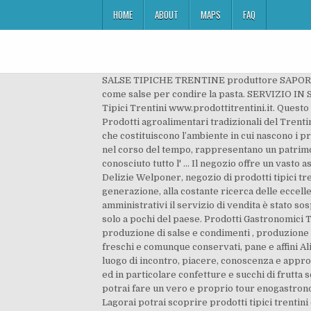
HOME
ABOUT
MAPS
FAQ
SALSE TIPICHE TRENTINE produttore SAPORI
come salse per condire la pasta. SERVIZIO IN SO
Tipici Trentini www.prodottitrentini.it. Questo è 
Prodotti agroalimentari tradizionali del Trent
che costituiscono l’ambiente in cui nascono i pro
nel corso del tempo, rappresentano un patrimoni
conosciuto tutto l' … Il negozio offre un vasto 
Delizie Welponer, negozio di prodotti tipici tr
generazione, alla costante ricerca delle eccell
amministrativi il servizio di vendita è stato sos
solo a pochi del paese. Prodotti Gastronomici 
produzione di salse e condimenti , produzione 
freschi e comunque conservati, pane e affini Al
luogo di incontro, piacere, conoscenza e approfo
ed in particolare confetture e succhi di frutta s
potrai fare un vero e proprio tour enogastrono
Lagorai potrai scoprire prodotti tipici trentini 