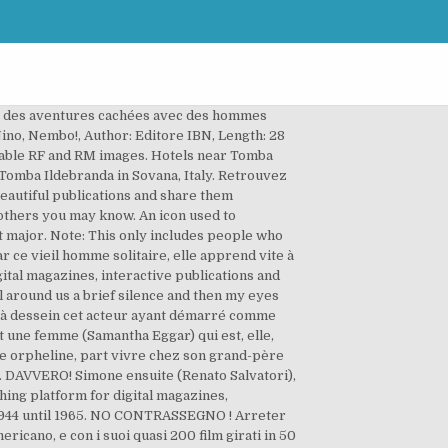
nait des aventures cachées avec des hommes
Nino, Nembo!, Author: Editore IBN, Length: 28
ordable RF and RM images. Hotels near Tomba
 Tomba Ildebranda in Sovana, Italy. Retrouvez
eautiful publications and share them
others you may know. An icon used to
t major. Note: This only includes people who
r ce vieil homme solitaire, elle apprend vite à
gital magazines, interactive publications and
l around us a brief silence and then my eyes
si à dessein cet acteur ayant démarré comme
t une femme (Samantha Eggar) qui est, elle,
ne orpheline, part vivre chez son grand-père
DAVVERO! Simone ensuite (Renato Salvatori),
hing platform for digital magazines,
 1944 until 1965. NO CONTRASSEGNO ! Arreter
ricano, e con i suoi quasi 200 film girati in 50