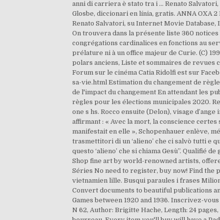
anni di carriera è stato tra i … Renato Salvator
Glosbe, diccionari en línia, gratis. ANNA OXA
Renato Salvatori, su Internet Movie Database, I
On trouvera dans la présente liste 360 notices 
congrégations cardinalices en fonctions au servi
prélature ni à un office majeur de Curie. (C) 19
polars anciens, Liste et sommaires de revues co
Forum sur le cinéma Catia Ridolfi est sur Fac
sa-vie.html Estimation du changement de règle 
de l'impact du changement En attendant les pu
règles pour les élections municipales 2020. Renat
one s hs. Rocco ensuite (Delon), visage d’ange 
affirmant : « Avec la mort, la conscience certes 
manifestait en elle », Schopenhauer enlève, mét
trasmettitori di un ‘alieno’ che ci salvò tutti e
questo ‘alieno’ che si chiama Gesù”. Qualifié de
Shop fine art by world-renowned artists, offere
Séries No need to register, buy now! Find the 
vietnamien lille. Busqui paraules i frases Mili
Convert documents to beautiful publications an
Games between 1920 and 1936. Inscrivez-vous 
N 62, Author: Brigitte Hache, Length: 24 pages
bourreau. Every item you'll buy will have a Pa