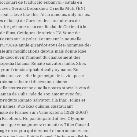
iccionari de traducció espanyol - català en
i avec Gérard Depardieu, Ornella Muti. (EN)
, a love like this, All around us, only for us.
s et laïcs) de Curie et des consulteurs de
ette période ni au cardinalat de Curie ni à la
de films, Critiques de séries TV, Vente de
 Forum sur le polar, Forum sur la nouvelle,
.fr/178048-annie-girardot-tous-les-hommes-de-
usieurs modifications depuis mais donne idée
e de découvrir l'impact du changement des
lopedia Italiana. Renato salvatori taille. Xbox
r your friends alphabetically by name. En
ais non avec elle le principe de la vie qui se
n siamo salvatori di nessuno, siamo
lla nostra carne e nella nostra storia la vita di
e, maman de Gulia, née de son amour avec feu
roduits Renato Salvatori à la fnac : Films et
r names. Pub ikea cuisine. Restaurant
ionale de France sur : Vahé Katcha (1928-2003)
n Facebook. He participated at five Olympic
nes que vous pouvez connaître. Title: Canard
angé en voyou qui devenait et son amant et son
ple who have Public Search Listings available