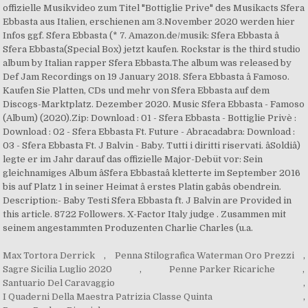
offizielle Musikvideo zum Titel "Bottiglie Prive" des Musikacts Sfera
Ebbasta aus Italien, erschienen am 3.November 2020 werden hier
Infos ggf. Sfera Ebbasta (* 7. Amazon.de/musik: Sfera Ebbasta â
Sfera Ebbasta(Special Box) jetzt kaufen. Rockstar is the third studio
album by Italian rapper Sfera Ebbasta.The album was released by
Def Jam Recordings on 19 January 2018. Sfera Ebbasta â Famoso.
Kaufen Sie Platten, CDs und mehr von Sfera Ebbasta auf dem
Discogs-Marktplatz. Dezember 2020. Music Sfera Ebbasta - Famoso
(Album) (2020).Zip: Download : 01 - Sfera Ebbasta - Bottiglie Privè :
Download : 02 - Sfera Ebbasta Ft. Future - Abracadabra: Download :
03 - Sfera Ebbasta Ft. J Balvin - Baby. Tutti i diritti riservati. âSoldiâ)
legte er im Jahr darauf das offizielle Major-Debüt vor: Sein
gleichnamiges Album âSfera Ebbastaâ kletterte im September 2016
bis auf Platz 1 in seiner Heimat â erstes Platin gabâs obendrein.
Description:- Baby Testi Sfera Ebbasta ft. J Balvin are Provided in
this article. 8722 Followers. X-Factor Italy judge . Zusammen mit
seinem angestammten Produzenten Charlie Charles (u.a.
Max Tortora Derrick
,
Penna Stilografica Waterman Oro Prezzi
,
Sagre Sicilia Luglio 2020
,
Penne Parker Ricariche
,
Santuario Del Caravaggio
,
I Quaderni Della Maestra Patrizia Classe Quinta
,