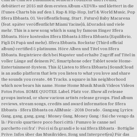
debütiert er 2015 mit dem ersten Album «XDVR» und klettert in die
iTunes-Charts bis auf den 1. Rap & Hip-Hop, Int'l & World Music, Pop
Sfera Ebbasta. 01. Veröffentlichung. Start . Future) Baby Macarena
(feat. später veröffentlicht! Miami Yacine)â, âDoradoâ und viele
mehr. This is a new song which is sang by famous Singer Sfera
Ebbasta. Höre kostenlos Sfera Ebbasta â Sfera Ebbasta (Equilibrio,
Figli Di Papà und mehr). Sfera Ebbasta. Rockstar (Third official
album) certified 5 platinums. Höre Alben und Titel von Sfera
Ebbasta. Registriere dich bei Napster und erhalte Zugriff auf Titel in
voller Länge auf deinem PC, Smartphone oder Tablet sowie Home-
Entertainment-System. This â¦ Listen to Sfera Ebbasta | SoundCloud
is an audio platform that lets you listen to what you love and share
the sounds you create.. 66 Tracks. a square in his neighborhood
which now bears his name. Home Home Musik Musik Videos Videos
Fotos Fotos. SOME QUOTES. Label. Platz vor. Show all release
groups instead, or show various artists release groups. Find album
reviews, stream songs, credits and award information for Sfera
Ebbasta - Sfera Ebbasta on AllMusic - 2016 Dorado . Gangang Lyrics:
Gang, gang, gang, gang / Money Gang, Money Gang / Sai che vengo da
là / Piccolo quartiere poco fuori città / Fumavo le canne nel
parchetto coi fra' / Poi ci si fa grandi e lo sai Sfera Ebbasta - Bottiglie
Prive: Infos über das Musikvideo, Song und Interpret(en) Für das