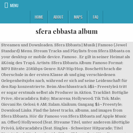
MENU
HOME
ABOUT
MAPS
FAQ
sfera ebbasta album
Streamen und Downloaden. Sfera Ebbasta | Musik | Famoso (Jewel
Standard) Menu. Stream Tracks and Playlists from Sfera Ebbasta on
your desktop or mobile device. Famoso . Er gilt in seiner Heimat als
âKönig des Trapâ. Artists: Sfera Ebbasta Album: Famoso Format:
MP3 Bitrate: 256kbps Genre: RAP/Hip/Hop. Boschetti brach die
Oberschule in der ersten Klasse ab und ging verschiedenen
Gelegenheitsjobs nach, während er sich auf seine Leidenschaft für
den Rap konzentrierte. Beim Abschlusstrack â$â¬ Freestyleâ tritt
er sogar erstmals selbst als Producer in Aktion. Tracklist: Bottiglie
Prive; Abracadabra; Baby; Macarena; Hollywood; Tik Tok; Male;
Giovani Re; Gelosi; 6 AM; Salam Alaikum; Gangang $â¬ Freestyle;
Download Links. Find the latest tracks, albums, and images from
Sfera Ebbasta. Hör dir Famoso von Sfera Ebbasta auf Apple Music
an. Offset) Hollywood (feat. Streame Titel, unter anderem âBottiglie
Privèâ, âAbracadabra (feat. Singles - Schweizer Hitparade; Titel