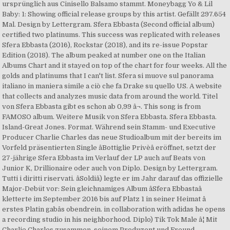
ursprünglich aus Cinisello Balsamo stammt. Moneybagg Yo & Lil
Baby: 1: Showing official release groups by this artist. Gefällt 297.654
Mal. Design by Lettergram. Sfera Ebbasta (Second official album)
certified two platinums. This success was replicated with releases
Sfera Ebbasta (2016), Rockstar (2018), and its re-issue Popstar
Edition (2018). The album peaked at number one on the Italian
Albums Chart and it stayed on top of the chart for four weeks. All the
golds and platinums that I can't list. Sfera si muove sul panorama
italiano in maniera simile a ciò che fa Drake su quello US. A website
that collects and analyzes music data from around the world. Titel
von Sfera Ebbasta gibt es schon ab 0,99 â¬. This song is from
FAMOSO album. Weitere Musik von Sfera Ebbasta. Sfera Ebbasta.
Island-Great Jones. Format. Während sein Stamm- und Executive
Producer Charlie Charles das neue Studioalbum mit der bereits im
Vorfeld präsentierten Single âBottiglie Privèâ eröffnet, setzt der
27-jährige Sfera Ebbasta im Verlauf der LP auch auf Beats von
Junior K, Drillionaire oder auch von Diplo. Design by Lettergram.
Tutti i diritti riservati. âSoldiâ) legte er im Jahr darauf das offizielle
Major-Debüt vor: Sein gleichnamiges Album âSfera Ebbastaâ
kletterte im September 2016 bis auf Platz 1 in seiner Heimat â
erstes Platin gabâs obendrein. in collaboration with adidas he opens
a recording studio in his neighborhood. Diplo) Tik Tok Male â¦ Mit
Charlie Charles zusammen, seinem Produzent und Freund,