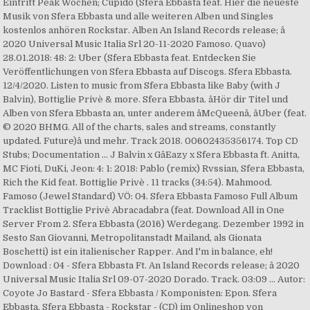
Eintritt Peak Wochen; Cupido (Sfera Ebbasta feat. Hier die neueste
Musik von Sfera Ebbasta und alle weiteren Alben und Singles
kostenlos anhören Rockstar. Alben An Island Records release; â
2020 Universal Music Italia Srl 20-11-2020 Famoso. Quavo)
28.01.2018: 48: 2: Uber (Sfera Ebbasta feat. Entdecken Sie
Veröffentlichungen von Sfera Ebbasta auf Discogs. Sfera Ebbasta.
12/4/2020. Listen to music from Sfera Ebbasta like Baby (with J
Balvin), Bottiglie Privè & more. Sfera Ebbasta. âHör dir Titel und
Alben von Sfera Ebbasta an, unter anderem âMcQueenâ, âUber (feat.
© 2020 BHMG. All of the charts, sales and streams, constantly
updated. Future)â und mehr. Track 2018. 00602435356174. Top CD
Stubs; Documentation ... J Balvin x GâEazy x Sfera Ebbasta ft. Anitta,
MC Fioti, DuKi, Jeon: 4: 1: 2018: Pablo (remix) Rvssian, Sfera Ebbasta,
Rich the Kid feat. Bottiglie Privè . 11 tracks (34:54). Mahmood.
Famoso (Jewel Standard) VÖ: 04. Sfera Ebbasta Famoso Full Album
Tracklist Bottiglie Privè Abracadabra (feat. Download All in One
Server From 2. Sfera Ebbasta (2016) Werdegang. Dezember 1992 in
Sesto San Giovanni, Metropolitanstadt Mailand, als Gionata
Boschetti) ist ein italienischer Rapper. And I'm in balance, eh!
Download : 04 - Sfera Ebbasta Ft. An Island Records release; â 2020
Universal Music Italia Srl 09-07-2020 Dorado. Track. 03:09 ... Autor:
Coyote Jo Bastard - Sfera Ebbasta / Komponisten: Epon. Sfera
Ebbasta. Sfera Ebbasta - Rockstar - (CD) im Onlineshop von