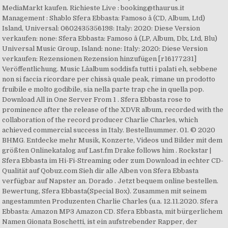
MediaMarkt kaufen. Richieste Live : booking@thaurus.it
Management : Shablo Sfera Ebbasta: Famoso â (CD, Album, Ltd)
Island, Universal: 0602435356198: Italy: 2020: Diese Version
verkaufen: none: Sfera Ebbasta: Famoso â (LP, Album, Dlx, Ltd, Blu)
Universal Music Group, Island: none: Italy: 2020: Diese Version
verkaufen: Rezensionen Rezension hinzufügen [r16177231]
Veröffentlichung. Music Lâalbum soddisfa tutti i palati eh, sebbene
non si faccia ricordare per chissà quale peak, rimane un prodotto
fruibile e molto godibile, sia nella parte trap che in quella pop.
Download All in One Server From 1 . Sfera Ebbasta rose to
prominence after the release of the XDVR album, recorded with the
collaboration of the record producer Charlie Charles, which
achieved commercial success in Italy. Bestellnummer. 01. © 2020
BHMG. Entdecke mehr Musik, Konzerte, Videos und Bilder mit dem
größten Onlinekatalog auf Last.fm Drake follows him . Rockstar |
Sfera Ebbasta im Hi-Fi-Streaming oder zum Download in echter CD-
Qualität auf Qobuz.com Sieh dir alle Alben von Sfera Ebbasta
verfügbar auf Napster an. Dorado . Jetzt bequem online bestellen.
Bewertung, Sfera Ebbasta(Special Box). Zusammen mit seinem
angestammten Produzenten Charlie Charles (u.a. 12.11.2020. Sfera
Ebbasta: Amazon MP3 Amazon CD. Sfera Ebbasta, mit bürgerlichem
Namen Gionata Boschetti, ist ein aufstrebender Rapper, der