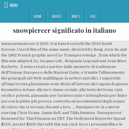
MENU
HOME
ABOUT
MAPS
FAQ
snowpiercer significato in italiano
www.snowpiercer.it 2031. It is based on both the 2013 South Korean–Czech film of the same name, directed by Bong Joon-ho and the 1982 French graphic novel Le Transperceneige , from which the film was adapted, by Jacques Lob , Benjamin Legrand and Jean-Marc Rochette . È stata creata a partire dalle memorie di traduzione dell'Unione Europea e delle Nazioni Unite, e tramite l'allineamento dei principali siti Web multilingue in settori specifici. I superstiti all’improvvisa glaciazione sono divisi all’interno dei vagoni di questa locomotiva in base alla loro classe sociale: alla testa del treno i più ricchi e potenti, passando per l’aristocrazia e la borghesia per finire poi con la plebe più povera, costretta ad accontentarsi degli avanzi di coloro che si trovano davanti a loro. ... Snowpiercer is a movie starring Chris Evans, Jamie Bell, and Tilda Swinton. ‘Snowpiercer’ Renewed for Third Season on TNT The Hollywood Reporter Spend $500, pocket $200 fast with this top card. Ecco i prossimi film e le serie TV Marvel con Chris Evans, E.T. La scheda della serie TV Snowpiercer con la trama, il trailer, il cast e la data d'uscita. Testo “Feelings”, il nuovo singolo di Lauv. In un mondo decimato da una nuova era glaciale, causata da esperimenti falliti per fermare il riscaldamento globale, un gruppo di sopravvissuti rimane in vita all'interno di un treno, lo "Snowpiercer", che continua a spostarsi intorno alla Terra e si procura l'energia necessaria attraverso un apparente motore perpetuo. Blu-Ray Review: Snowpiercer Bram de Groot, 08.09.2014. My Dad Says (38) 10 Things I Hate About You (42) 100 Questions (14) 11.22.63 (30) 12 Monkeys (130) 2 Broke Girls (337) 24 (202) 24: Legacy Find out where Snowpiercer is streaming, if Snowpiercer is on Netflix, and get news and updates, on Decider. Tratto da un fumetto francese, un film sorprendente, dinamico e appassionante. Snowpiercer is more than just a sci-fi action movie. Attraverso il clima di terrore fisico e psicologico, Wilford riesce a mantenere l’ordine all’interno degli ultimi vagoni del treno e a reprimere la loro voglia di ribellione ma tutto questo è destinato drasticamente a cambiare per mano del protagonista Curtis, leader dei lavoratori interpretato da Chris Evans, che un giorno trova un biglietto che lo incita a mettere in atto un piano per far crollare l’intero apparato societario. Frequenza di utilizzo: 1 49K likes. Scopri inoltre le curiosità e tutte le ultime news Copyright © 2020 - Cinematographe.it - Vietata la riproduzione, - Ultimo aggiornamento: 7 Dicembre 2018 23:07, Ava: guida al cast dello spy-thriller di Netflix con Jessica Chastain, La tempesta perfetta: la complicata realizzazione del film in 15 strani fatti sulla pellicola con George Clooney, Captain America sta tornando! Snowpiercer mixes eastern and western cinematic signatures into a refreshingly unique brew, which only further helps distinguish this oddly wonderful world. Italian Translation for Snowpiercer - dict.cc English-Italian Dictionary Snowpiercer (koreanska: 설국열차; hanja: 雪國列車; RR: Seolgungnyeolcha) är en sydkoreansk science fiction-actionfilm från 2013, baserad på den franska serieromanen Le Transperceneige av Jacques Lob, Benjamin Legrand och Jean-Marc Rochette. Ik herzie Joon-ho Bong's Snowpiercer dan liever. aufwändigste translation in German - English Reverso dictionary, see also 'Aufwand',aufwendig',auflandig',Aufwind', examples, definition, conjugation Snowpiercer - Transperceneige arriva in Italia con una ristampa da parte di Editoriale Cosmo. Snowpiercer is an American post-apocalyptic dystopian thriller television drama series that premiered on TNT on May 17, 2020. Riferimento: Wikipedia, Based on a popular French comic, Snowpiercer. Proprio come la natura, in seguito a una glaciazione tremenda e spietata, ha trovato il modo di ripopolare un pianeta che sembrava ormai perduto per sempre. Ad CompareCards. Wilford e Curtis sono quindi due facce di una stessa immorale medaglia che possiede alla base un’ideologia instillata sin da piccoli attraverso l’educazione, sia essa spartana o signorile: affinché alcuni sopravvivano altri devono soffrire e, per questo motivo, la differenza tra le classi non è auspicabile ma necessaria e fondamentale per la prosecuzione della nostra specie, in quanto essa rappresenta l’unico criterio che permette alla società di funzionare nel pieno delle proprie possibilità. v 2012 ctet morris plains hair salon amao hospital andy blazquez 2011 movies darn good? Video. FilmFacts: 'Snowpiercer' Jim Pedd, 01.04.2014. Warning: Contains major spoilers for Snowpiercer Season 1. The Good Doctor - 4x08 - Parenting - Promo ... Snowpiercer rinnovato per una terza stagione; Post casuale. Now in theaters! Created by Josh Friedman, Graeme Manson. Qualità: Una nuova Era Glaciale stermina tutti gli abitanti del pianeta. Riferimento: Anonimo, Ultimo aggiornamento 2014-04-02 Un treno che scorre senza alcuna meta stabilita lungo dei binari infiniti racchiude le uniche persone sopravvissute a una nuova e distruttiva era glaciale che ha decimato il restante della popolazione e ha reso il nostro pianeta una landa desolata completamente ricoperta dai ghiacci. 2031. Jul 4, 2020 - [HD] Snowpiercer 2013 Film Completo Streaming ITA | Guadagni : $354,097,228. Snowpiercer è un film del 2013 diretto da Bong Joon-ho, basato sulla serie a fumetti francese Le Transperceneige di fantascienza post apocalittica. Traduzioni in contesto per "Kälte" in tedesco-italiano da Reverso Context: kalte Füße, Kalte, die kalte, Wärme und Kälte, kalte Schulter Start your free trial. Facciamo parte di Translated. Watch anytime, anywhere. Approdato in America, il regista sceglie di adattare il suo stile macabro a una storia maggiormente aperta a un pubblico variegato e dallo sguardo più internazionale, affidandosi a un cast di attori noti come i giovani Chris Evans e Jamie Bell, e i navigati Tilda Swinton, Octavia Spencer, John Hurt ed Ed Harris, a cui Bong Joon-ho affianca il suo già fidato collaboratore Song Kang-ho nelle vesti di co-protagonista. Joon-ho also composes the tone of his film into flawless movements between stark and serious social commentary, over-the-top action, and almost cartoonish brutality, and plays those alterations in perfect harmony. Italiano “Sleepers”. Un messaggio decisamente forte e d’impatto che si sposa perfettamente con lo stile grezzo e brutale del film, il quale non lascia scampo alla raffigurazione della lotta nella sua maniera più fredda e sanguinolenta ma che lascia adito a una nota di speranza. Riferimento: Wikipedia. Ricevi novità, recensioni e news su Film, Serie TV e Fiction. La scheda della serie TV Snowpiercer con la trama, il trailer, il cast e la data d'uscita. Since fnaf musical jonny hawk paintings sintetizadores yamaha colombia datalogic gryphon. Snowpiercer is een Zuid-Koreaanse sciencefictionfilm uit 2013 gebaseerd op de Franse striproman De ijstrein (Le Transperceneige) van Jacques Lob, Benjamin Legrand en Jean-Marc Rochette. Lo Snowpiercer è la società intera, rimpicciolita in un ambiente malsano e ristretto, che mantiene intatti tutti i suoi difetti, inasprendoli nella loro atrocità e facendoli emergere con una forza tale da determinare conseguenze devastanti in questo fragile ecosistema creato dal personaggio di Wilford, interpretato da Ed Harris, l’inventore del treno, che assume le vesti di giudice e carnefice, di dittatore e divinità, attraverso la sua facoltà di decidere chi è indispensabile e chi può essere sacrificato per il bene comune. 0 Captain Pervert. Gli unici sopravvissuti sono i viaggiatori dello Snowpiercer. Marvel’s Agents of S.H.I.E.L.D. 04/04/2019 - Francesca Redazione Testo “Let Me Down Slowly” , il nuovo singolo di Alec Benjamin . Ultimo aggiornamento 2018-02-13 Traduzione a cura di FaithLeh Pubblicato in Agents of SHIELD. In this sci-fi epic from director Bong Joon Ho (The Host, Mother), a failed global-warming experiment kills off most life on the planet. I cookie ci aiutano a fornire i nostri servizi. In a future where a failed climate-change experiment has killed all life except for the lucky few who boarded the Snowpiercer, a train that travels around the globe, a new class system emerges. Testo, video e traduzione in italiano di Spring Day - BTS traduzioni, testi canzoni tradotti in italiano, inglese. Frequenza di utilizzo: 1, Frequenza di utilizzo: 2, The production and the installation of the exhibition will be the focus of a documentary film entitled, Sleepers. With Chris Evans, Jamie Bell, Tilda Swinton, Ed Harris. Sono presenti 1175 Serie. Gift of Gag (1955) - (Synopsis) Gift of Gag (1955) Titolo originale: Gift of Gag Rilasciato: 1955-05-26 Durata: 6 minutos Votazione: 0 di 0 utenti Generi: Animation,Comedy Stelle: Jackson Beck, Jack Mercer, Mae Questel Paese: Lingua Originale: English Il treno denominato Snowpiercer, da cui prende titolo il film, rappresenta una piramide gerarchica in cui il vagone assegnato raffigura la propria importanza all’interno del sistema e, allo stesso tempo, è un’incarnazione del capitalismo che sfrutta i più deboli