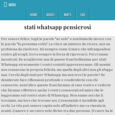
MENU
HOME
ABOUT
MAPS
FAQ
stati whatsapp pensierosi
Per essere felice, togli le parole "se solo" e sostituiscile invece con le parole "la prossima volta". La vita è un mistero da vivere, non un problema da risolvere. Sii sempre come il mare che infrangendosi contro gli scogli, trova sempre la forza di riprovarci. Poi ci siamo incontrati. Se sceglierete una di queste frasi bellissime per stati Whatsapp sicuramente i vostri contatti apprezzeranno. Gli uomini non conoscono la propria felicità, ma quella degli altri non gli sfugge mai. Cerchi degli stati per Whatsapp ma non trovi le parole? Se desiderate fare riflessioni profonde e condividerle con chi conoscete, senz'altro queste frasi faranno al caso vostro e vedrete che faranno riflettere anche i vostri conoscenti ed amici che le leggeranno sul vostro stato di WhatsApp. Non siamo noi che li troviamo, ma loro che trovano noi. L’essenziale è invisibile agli occhi. La vita può essere capita solo all'indietro ma va vissuta in avanti. L'amore è un cuore solo diviso tra due persone. Il cuore ha le sue ragioni che la ragione non conosce. L'ignorante parla a vanvera, l'intelligente parla poco, o' fesso parla sempre. L'amore non vuole avere, vuole soltanto amare. Non ci può essere felicità se le cose in cui crediamo sono diverse dalle cose che facciamo. Le persone che pensano di sapere tutto sono un grande fastidio per quelli di noi che lo fanno. Sogna come se dovessi vivere per sempre. Le frasi più belle da usare come stati di WhatsApp, Frasi simpatiche e divertenti per WhatsApp, Le frasi più belle da dedicare ad una donna speciale, Le frasi più belle da dedicare ad un uomo speciale, Grazie di cuore - le più belle frasi per dire grazie, Frasi di auguri per il compleanno dei 60 anni. Si vede bene solo con il cuore. Ho accompagnato mia suocera all'aeroporto. Chi ha un perché per vivere può sopportare quasi ogni come. Si tratta di un social network sicuramente destinato a durare molto a lungo grazie alla sua estrema versatilità e alla sua semplicità nell'utilizzo. Cercate, perciò, di essere sempre traboccanti di gioia dovunque andiate. Ricordati che gli stati su WhatsApp sono visibili solo per 24 ore, dopodiché verranno eliminati in automatico dall’app e non potrai mai più recuperarli.. Lo scopo della vita è quello di regalarlo. Il presuntuoso si accorge di esserlo quando fallisce. Behind every great man there is a woman rolling her eyes ‘Dietro un grande uomo c’è una donna che alza i suoi occhi al cielo’ (Jim Carrey). Si hanno due vite. 4) Abbi meno aspettative. Le banche chiedono soldi e fiducia ma legano la biro a una catenella. Behind every great man there is a woman rolling her eyes ‘Dietro un grande uomo c’è una donna che alza i suoi occhi al cielo’ (Jim Carrey). Arriviamo all'amore non perché troviamo una persona perfetta, ma perché' impariamo a vedere perfettamente una persona imperfetta. Spesso, la gelosia non è che un presentimento. Vivere è la cosa più rara al mondo. La paura della vita è la principale malattia del ventesimo secolo. La vita non è misurata dal numero di respiri che facciamo ma dai momenti che ci portano via il respiro. Puoi scegliere fra tutte le frasi a nostro parere più belle, copiarle e inviarle come messaggio WhatsApp. Gli amori che sembrano assurdi, certe volte sono i migliori. Ogni volta che qualcuno l’accende, vado in un’altra stanza a leggere un libro. Il pubblico che usufruisce di questo particolare social network di messaggistica istantanea comprende una fascia d'età vastissima che, orientativamente, va dai 12 ai 60 anni. Il 50 %.. Sapete cosa significa? Le persone felici pianificano le azioni, non pianificano i risultati. 1) Non odiare. Se l’universo si espande, perché non riesco mai a trovare un parcheggio? Le frasi saranno suddivise in: frasi d'effetto e originali, frasi motivazionali, altre sul tema della vita e della felicità, frasi romantiche e d'amore e, per finire alcuni periodi dal tono simpatico e divertente. Un apostrofo rosa tra le parole "t'amo". Ci si dà meno da fare per conquistare la felicità che per far credere di possederla. Il futuro appartiene a coloro che credono nella bellezza dei propri sogni. Dopo essere approdate su Facebook, le cosiddette Storie sono arrivate anche su WhatsApp.Si chiamano in maniera diversa, Stati, ma il succo del discorso non cambia. Io sarò per te unica al mondo, tu sarai per me unico al mondo. Tutto ciò che è fatto per amore è sempre aldilà del bene e del male. Il senso della vita è quello di trovare il vostro dono. Capisci che stai invecchiando quando le candeline costano più della torta. Migliori Immagini Divertenti Immagini Divertenti Immagini Stupisco sempre me stesso. Una banca è un posto che vi prestano denaro, se si può dimostrare che non ne hai bisogno. ! Le sfide sono ciò che rendono la vita interessante. Viene usato per scambiare messaggi tra gli amici, per avvisare i propri genitori e, in generale, per tenersi in contatto con le persone importanti della propria vita.Oltre ai semplici messaggi di testo, è possibile inviare file audio, immagini, video, documenti in diversi formati e, da questo aggiornamento, si possono inviare anche delle brevi immagini animate (chiamate GIF).Uno degli aspetti vincenti di Whatsapp è, senza dubbio, l'immediatezza. In questa pagina potrai trovare le più belle frasi per lo stato di WhatsApp, così da poter trovare le parole ideali da usare in ogni situazione o stato d'animo. Non si può scegliere il modo di morire. Questo genere di frasi hanno l'obiettivo di stupire chi legge con poche parole. Tutti i funghi possono essere mangiati, alcuni però una volta sola (L. Littizzetto). Dubita che le stelle siano fuoco, dubita che il sole si muova, dubita che la verità sia mentitrice, ma non dubitare mai del mio amore. Stati per WhatsApp in Inglese: i 100 più belli (con traduzione) Anche se qualche anno fa non l’avremmo mai immaginato, lo smartphone e le applicazione come WhatsApp , Facebook o Instagram sono entrate prepotentemente nella vita di tutti noi, con i suoi pro e i suoi contro. Rifiutarsi di amare per paura di soffrire è come rifiutarsi di vivere per paura di morire. 3) Dona di più. (Totò, Peppino e… la dolce vita, donna che fa la seduta spiritica). L’ondata di neve e gelo che sta investendo gli Stati Uniti sta portando freddo record in molte città. La maggior parte della gente esiste, ecco tutto. La felicità è interiore, non esteriore; infatti non dipende da ciò che abbiamo, ma da ciò che siamo. Ora puoi inserire una qualsiasi frase ad effetto come stato su WhatsApp, scegliendo anche il colore dello sfondo e del testo. Un cuore è una ricchezza che non si compra e non si vende: si dona. Niente panico. Una qualche forma di orgoglio faceva sì che cercassimo di non destare alcuna preoccupazione negli altri, e anche se ci sentivamo feriti nel profondo non lo dicevamo a nessuno (B. Yoshimoto, High & Dry. Non condivido ciò che dici, ma sarei disposto a dare la vita affinché tu possa dirlo. Whatsapp dunque offre innumerevoli vantaggi tra cui l'immediatezza della comunicazione, la possibilità di usufruire di tutti i servizi senza pagare nulla. E una vita intera per provarlo. La vita è troppo breve per sprecarla a realizzare i sogni degli altri. Io ti vedo, te dolce ombra splendente della notte, i tuoi occhi, la tua fronte, la tua bellezza, il tuo sorriso. Primo amore). Il vero amore non implica la perfezione, anzi fiorisce sulle imperfezioni. Potete scegliere queste frasi se volete stupire i vostri contatti e i vostri amici in maniera efficace. Non quia difficilia sunt non audemus, sed quia non audemus difficilia sunt ‘Non è perché le cose sono difficili che non osiamo ma è perché non osiamo che sono difficili’ (L. A. Seneca, Lettere a Lucilio: 104, 26). L'amore, di qualunque specie, non è mai triste. 1) Aprite Whatsapp e andate sulle Impostazioni.2) Cliccate sulla vostra foto in alto a sinistra e si aprirà una paginetta contenente le vostre info e il vostro numero di telefono.3) Toccate lo spazio sopra il numero di telefono (sotto la scritta About and phone number).4) Nella schermata successiva cliccate sulla matitina sotto la dicitura Attualmente impostata come.5) A questo punto non vi resta altro che inserire la frase scelta e confermare. Di qualunque cosa le nostre anime siano fatte, la mia e la tua sono fatte della stessa cosa. Whatsapp rappresenta uno dei social network maggiormente utilizzati. Saccente è chi sa troppo quel poco che sa. Se sei felice non gridare troppo, perché la tristezza ha il sonno leggero. Le 5 regole per vivere felice: I ricchi d’estate, i poveri d’inverno. Si tratta di battute, a volte pungenti, altre semplicemente ironiche, che sicuramente faranno sorridere sia te che chi le leggerà. Vivi come se dovessi morire oggi. 10-ago-2016 - Esplora la bacheca "stati whatsapp" di Chary Cat05 su Pinterest. Nessuno può farlo per me. Si vive una volta sola. Non sei mai troppo vecchi per fissare un altro obiettivo o per sognare un nuovo sogno. Avremmo bisogno di tre vite: una per sbagliare, una per correggere gli errori, una per riassaporare il tutto. Conosci Dario. Non mi sposo perché non mi piace avere gente estranea in casa. La vita è per il 10% cosa ti accade e per il 90% come reagisci. Vivere rimane un’arte che ognuno deve imparare, e che nessuno può insegnare. Una delle funzioni più utilizzate di Whatsapp, specialmente da quanto è stato inserito nell’applicazione un recente aggiornamento, è lo stato di Whatsapp. La vostra vera natura è sempre un’altra. L’intelligenza è la capacità di adattarsi al cambiamento. (Voltaire) Il saggio sa di essere stupido, è lo stupido invece che crede di essere saggio. Ma potete scegliere una frase d'amore anche semplicemente perché amate questo particolare sentimento e vi piace farlo sapere ai vostri contatti. L'amore più forte è quello capace di mostrare la propria fragilità. Se non decidi della tua vita, qualcun altro deciderà per te. La vita è creare te stesso. Queste belle frasi potete sceglierle se volete fare una dedica che risulti un po' più manifesta