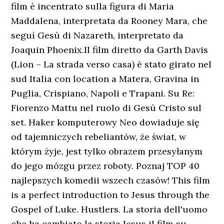
film è incentrato sulla figura di Maria
Maddalena, interpretata da Rooney Mara, che
seguì Gesù di Nazareth, interpretato da
Joaquin Phoenix.Il film diretto da Garth Davis
(Lion – La strada verso casa) è stato girato nel
sud Italia con location a Matera, Gravina in
Puglia, Crispiano, Napoli e Trapani. Su Re:
Fiorenzo Mattu nel ruolo di Gesù Cristo sul
set. Haker komputerowy Neo dowiaduje się
od tajemniczych rebeliantów, że świat, w
którym żyje, jest tylko obrazem przesyłanym
do jego mózgu przez roboty. Poznaj TOP 40
najlepszych komedii wszech czasów! This film
is a perfect introduction to Jesus through the
Gospel of Luke. Hustlers. La storia dell'uomo
che ha cambiato la storia.Jesus il film su