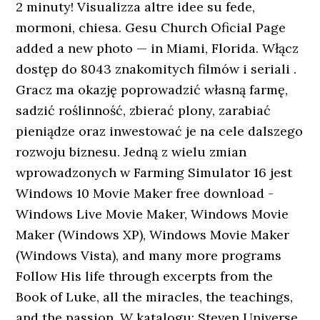
2 minuty! Visualizza altre idee su fede,
mormoni, chiesa. Gesu Church Oficial Page
added a new photo — in Miami, Florida. Włącz
dostęp do 8043 znakomitych filmów i seriali .
Gracz ma okazję poprowadzić własną farmę,
sadzić roślinność, zbierać plony, zarabiać
pieniądze oraz inwestować je na cele dalszego
rozwoju biznesu. Jedną z wielu zmian
wprowadzonych w Farming Simulator 16 jest
Windows 10 Movie Maker free download -
Windows Live Movie Maker, Windows Movie
Maker (Windows XP), Windows Movie Maker
(Windows Vista), and many more programs
Follow His life through excerpts from the
Book of Luke, all the miracles, the teachings,
and the passion. W katalogu: Steven Universe