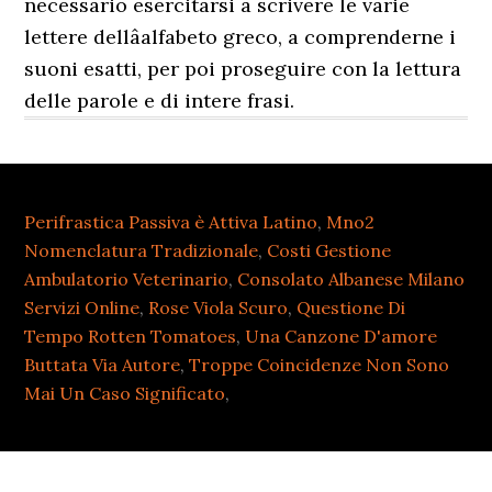
necessario esercitarsi a scrivere le varie
lettere dellâalfabeto greco, a comprenderne i
suoni esatti, per poi proseguire con la lettura
delle parole e di intere frasi.
Perifrastica Passiva è Attiva Latino
,
Mno2
Nomenclatura Tradizionale
,
Costi Gestione
Ambulatorio Veterinario
,
Consolato Albanese Milano
Servizi Online
,
Rose Viola Scuro
,
Questione Di
Tempo Rotten Tomatoes
,
Una Canzone D'amore
Buttata Via Autore
,
Troppe Coincidenze Non Sono
Mai Un Caso Significato
,