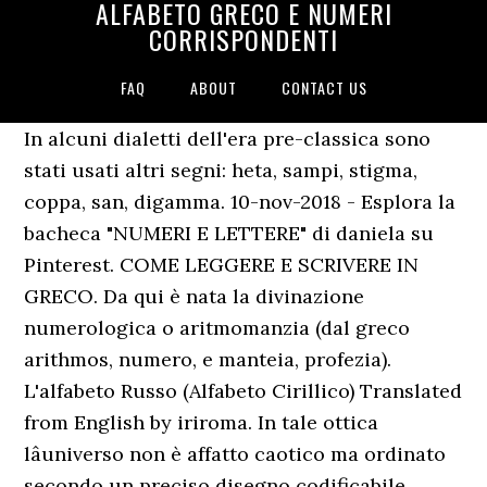
ALFABETO GRECO E NUMERI
CORRISPONDENTI
FAQ
ABOUT
CONTACT US
In alcuni dialetti dell'era pre-classica sono
stati usati altri segni: heta, sampi, stigma,
coppa, san, digamma. 10-nov-2018 - Esplora la
bacheca "NUMERI E LETTERE" di daniela su
Pinterest. COME LEGGERE E SCRIVERE IN
GRECO. Da qui è nata la divinazione
numerologica o aritmomanzia (dal greco
arithmos, numero, e manteia, profezia).
L'alfabeto Russo (Alfabeto Cirillico) Translated
from English by iriroma. In tale ottica
lâuniverso non è affatto caotico ma ordinato
secondo un preciso disegno codificabile