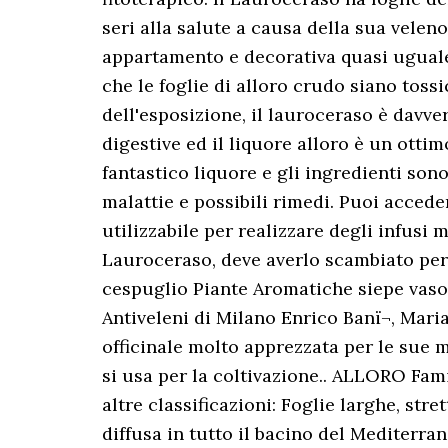
seri alla salute a causa della sua velen
appartamento e decorativa quasi uguale i
che le foglie di alloro crudo siano tossi
dell'esposizione, il lauroceraso è davve
digestive ed il liquore alloro è un otti
fantastico liquore e gli ingredienti sono
malattie e possibili rimedi. Puoi acceder
utilizzabile per realizzare degli infusi 
Lauroceraso, deve averlo scambiato per lâ
cespuglio Piante Aromatiche siepe vaso 1
Antiveleni di Milano Enrico Banï¬, Mari
officinale molto apprezzata per le sue m
si usa per la coltivazione.. ALLORO Fa
altre classificazioni: Foglie larghe, stre
diffusa in tutto il bacino del Mediterrane