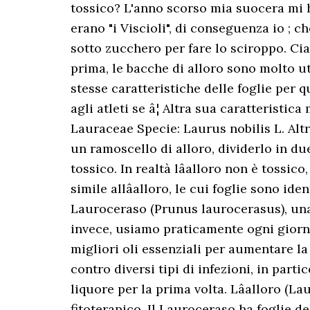
tossico? L'anno scorso mia suocera mi 
erano "i Viscioli", di conseguenza io ; 
sotto zucchero per fare lo sciroppo. Ci
prima, le bacche di alloro sono molto ut
stesse caratteristiche delle foglie per 
agli atleti se â¦ Altra sua caratteristic
Lauraceae Specie: Laurus nobilis L. Alt
un ramoscello di alloro, dividerlo in d
tossico. In realtà lâalloro non è tossi
simile allâalloro, le cui foglie sono id
Lauroceraso (Prunus laurocerasus), una p
invece, usiamo praticamente ogni giorno 
migliori oli essenziali per aumentare la 
contro diversi tipi di infezioni, in part
liquore per la prima volta. Lâalloro (La
fitoterapico. Il Lauroceraso ha foglie del