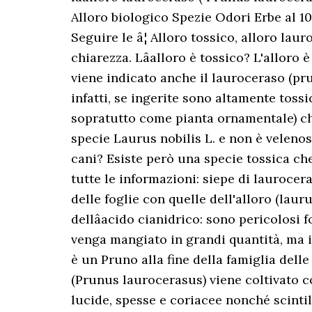
Alloro biologico Spezie Odori Erbe al 
Seguire le â¦ Alloro tossico, alloro laur
chiarezza. Lâalloro è tossico? L'alloro
viene indicato anche il lauroceraso (pru
infatti, se ingerite sono altamente tossic
sopratutto come pianta ornamentale) che 
specie Laurus nobilis L. e non è velenoso
cani? Esiste però una specie tossica che
tutte le informazioni: siepe di laurocera
delle foglie con quelle dell'alloro (laur
dellâacido cianidrico: sono pericolosi 
venga mangiato in grandi quantità, ma i
è un Pruno alla fine della famiglia dell
(Prunus laurocerasus) viene coltivato 
lucide, spesse e coriacee nonché scinti