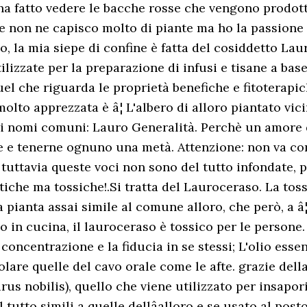
ha fatto vedere le bacche rosse che vengono prodott
che non ne capisco molto di piante ma ho la passione
ao, la mia siepe di confine è fatta del cosiddetto L
ilizzate per la preparazione di infusi e tisane a bas
quel che riguarda le proprietà benefiche e fitoterapi
a molto apprezzata è â¦ L'albero di alloro piantato vi
ri nomi comuni: Lauro Generalità. Perchè un amore 
ue e tenerne ognuno una metà. Attenzione: non va con
co, tuttavia queste voci non sono del tutto infondate
entiche ma tossiche!.Si tratta del Lauroceraso. La toss
ianta assai simile al comune alloro, che però, a â¦ 
in cucina, il lauroceraso è tossico per le persone. 
concentrazione e la fiducia in se stessi; L'olio esse
icolare quelle del cavo orale come le afte. grazie del
urus nobilis), quello che viene utilizzato per insapori
 tutto simili a quelle dellâalloro e se usato al pos