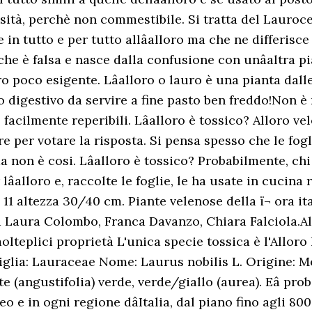
osità, perchè non commestibile. Si tratta del Lauroc
n tutto e per tutto allâalloro ma che ne differisc
che è falsa e nasce dalla confusione con unâaltra p
ro poco esigente. Lâalloro o lauro è una pianta dal
mo digestivo da servire a fine pasto ben freddo!Non è
 facilmente reperibili. Lâalloro è tossico? Alloro 
e per votare la risposta. Si pensa spesso che le fogl
ma non è cosi. Lâalloro è tossico? Probabilmente, chi
alloro e, raccolte le foglie, le ha usate in cucina 
1 altezza 30/40 cm. Piante velenose della ï¬ ora it
a Laura Colombo, Franca Davanzo, Chiara Falciola.All
olteplici proprietà L'unica specie tossica è l'Alloro
miglia: Lauraceae Nome: Laurus nobilis L. Origine: 
tte (angustifolia) verde, verde/giallo (aurea). Eâ pro
o e in ogni regione dâItalia, dal piano fino agli 800