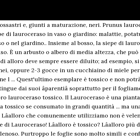
rossastri e, giunti a maturazione, neri. Prunus lauro
pe di lauroceraso in vaso o giardino: malattie, potat
o nel giardino.. Insieme al bosso, la siepe di lauroc
vaso. È un arbusto o albero di media altezza, che può
le di alloro deve sempre essere diluito; ad esempio, 
nei, oppure 2-3 gocce in un cucchiaino di miele per 
ene l ... Quest'ultimo esemplare è tossico e non po
tingue dai suoi âparentiâ soprattutto per il fogl
o lauroceraso tossico. Il Lauroceraso è una pianta 
nta tossico se consumato in grandi quantità ... ma un
 Lâalloro che comunemente utilizziamo non è velen
e di Lauroceraso! Lâalloro è tossico? Lâalloro più
enoso. Purtroppo le foglie sono molto simili e confo