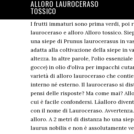
ALLORO LAUROCERASO
TOSSICO
I frutti immaturi sono prima verdi, poi 
lauroceraso e alloro Alloro tossico. Sie
una siepe di Prunus laurocerasus in vaso 
adatta alla coltivazione della siepe in 
altezza. In altre parole, l'olio essenzia
gocce) in olio d'oliva per impacchi cuta
varietà di alloro lauroceraso che conti
interno né esterno. Il lauroceraso si dis
pensi delle risposte? Ma come mai? Allor
cui è facile confondersi. Lâalloro dive
con il nome di Lauroceraso. Avvertenza.
alloro. A 2 metri di distanza ho una siep
laurus nobilis e non è assolutamente vel