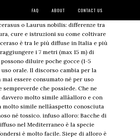
FAQ
ABOUT
CONTACT US
cerasus o Laurus nobilis: differenze tra
ura, cure e istruzioni su come coltivare
eraso è tra le più diffuse in Italia e più
 raggiungere i 7 metri (max 15 m) di
si possono diluire poche gocce (1-5
uso orale. Il discorso cambia per la
trà mai essere consumato né per uso
iame sempreverde che possiede. Che ne
davvero molto simile allâalloro e con
a molto simile nellâaspetto conosciuta
oso né tossico. infuso alloro: Bacche di
 diffuso nel Mediterraneo è la specie
ndersi è molto facile. Siepe di alloro è