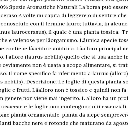
100% Spezie Aromatiche Naturali La borsa può essere
oceraso A volte mi capita di leggere o di sentire che l
 è conosciuto con il termine lauro; tuttavia, in alcun
nus laurocerasus), il quale è una pianta tossica.. T
he e velenose per lâorganismo. Lâunica specie toss
contiene lâacido cianidrico. Lâalloro principalm
. l'alloro (laurus nobilis) quello che si usa anche i
 ovviamente non è usata a scopo alimentare, si tratta
so. Il nome specifico fa riferimento a laurus (alloro)
us nobilis).. Descrizione. Le foglie di questa pianta 
foglie e frutti. Lâalloro non è tossico e quindi non
n genere non viene mai ingerito. L alloro ha un pro
e rosaceae e le foglie non contengono olii essenzial
come pianta ornamentale, pianta da siepe sempreverd
llanti bacche nere e rotonde che maturano da agosto