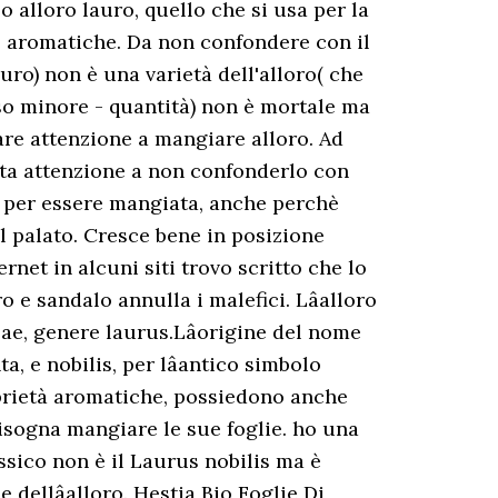
 o alloro lauro, quello che si usa per la
nte aromatiche. Da non confondere con il
ro) non è una varietà dell'alloro( che
eso minore - quantità) non è mortale ma
fare attenzione a mangiare alloro. Ad
olta attenzione a non confonderlo con
non per essere mangiata, anche perchè
l palato. Cresce bene in posizione
et in alcuni siti trovo scritto che lo
o e sandalo annulla i malefici. Lâalloro
ae, genere laurus.Lâorigine del nome
, e nobilis, per lâantico simbolo
proprietà aromatiche, possiedono anche
 bisogna mangiare le sue foglie. ho una
ossico non è il Laurus nobilis ma è
dellâalloro. Hestia Bio Foglie Di