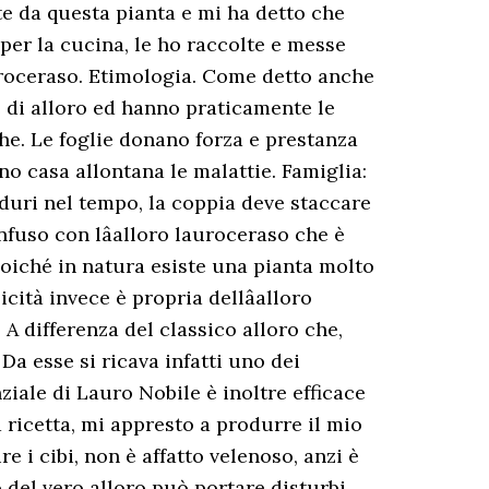
e da questa pianta e mi ha detto che
 per la cucina, le ho raccolte e messe
auroceraso. Etimologia. Come detto anche
e di alloro ed hanno praticamente le
che. Le foglie donano forza e prestanza
cino casa allontana le malattie. Famiglia:
duri nel tempo, la coppia deve staccare
fuso con lâalloro lauroceraso che è
, poiché in natura esiste una pianta molto
icità invece è propria dellâalloro
A differenza del classico alloro che,
Da esse si ricava infatti uno dei
nziale di Lauro Nobile è inoltre efficace
la ricetta, mi appresto a produrre il mio
re i cibi, non è affatto velenoso, anzi è
to del vero alloro può portare disturbi