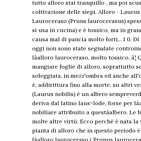
tutto alloro stai tranquillo , ma poi scus
coltivazione delle siepi. Alloro - Lauru
Lauroceraso (Pruns laurocerasus) spesso 
si usa in cucina) e è tossico, ma in gra
causa mal di pancia molto forti,.. 1 0. D
oggi non sono state segnalate controindi
lâalloro lauroceraso, molto tossico, â
mangiare foglie di alloro, soprattutto 
soleggiata, in mezz'ombra ed anche all'
è, addirittura fino alla morte, su altri v
(Laurus nobilis) è un albero sempreverd
deriva dal latino laus=lode, forse per lâ
nobiliare attribuito a questâalbero. L
molte altre virtù. Ecco perché è nata la 
pianta di alloro che in questo periodo è 
lâalloro lauroceraso ( Prunus laurocera