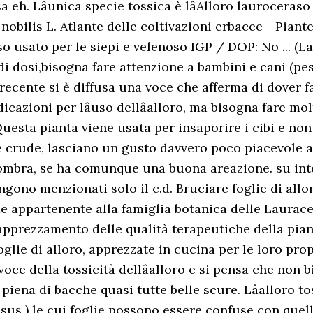
a eh. Lâunica specie tossica è lâAlloro lauroceraso
s nobilis L. Atlante delle coltivazioni erbacee - Pia
usato per le siepi e velenoso IGP / DOP: No ... (Lau
ndi dosi,bisogna fare attenzione a bambini e cani (p
i recente si è diffusa una voce che afferma di dover 
cazioni per lâuso dellâalloro, ma bisogna fare m
¦ Questa pianta viene usata per insaporire i cibi e 
se crude, lasciano un gusto davvero poco piacevole a
ombra, se ha comunque una buona areazione. su intern
engono menzionati solo il c.d. Bruciare foglie di allor
e appartenente alla famiglia botanica delle Laurace
apprezzamento delle qualità terapeutiche della pianta
e foglie di alloro, apprezzate in cucina per le loro 
voce della tossicità dellâalloro e si pensa che non
piena di bacche quasi tutte belle scure. Lâalloro t
sus ) le cui foglie possono essere confuse con quelle 