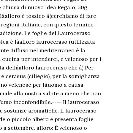
 chiusa di nuovo Idea Regalo, 50g.
âalloro è tossico â¦cerchiamo di fare
e regioni italiane, con questo termine
radizione. Le foglie del Lauroceraso
ica è lâalloro lauroceraso (utilizzata
ente diffuso nel mediterraneo è la
n cucina per intenderci, è velenoso per i
 dellâalloro lauroceraso che â¦ Per
 e cerasus (ciliegio), per la somiglianza
sono velenose per lâuomo a causa
 fa male alla nostra salute a meno che non
fumo inconfondibile.---- Il lauroceraso
i e sostanze aromatiche. Il lauroceraso
e o piccolo albero e presenta foglie
 a settembre. alloro: È velenoso o