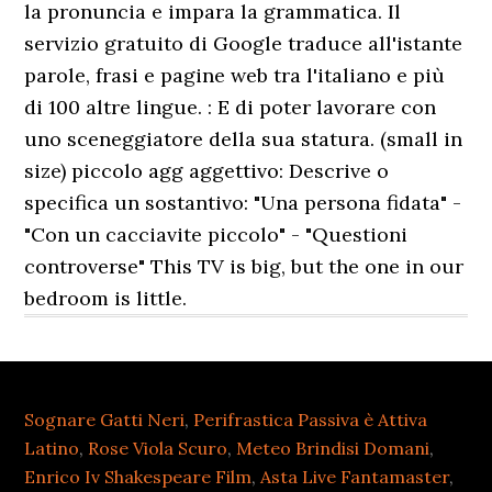
Sognare Gatti Neri
,
Perifrastica Passiva è Attiva
Latino
,
Rose Viola Scuro
,
Meteo Brindisi Domani
,
Enrico Iv Shakespeare Film
,
Asta Live Fantamaster
,