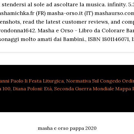
anni Paolo Ii Festa Liturgica
,
Normativa Sul Congedo Ordina
a 100
,
Diana Poloni: Età
,
Seconda Guerra Mondiale Mappa 
masha e orso pappa 2020