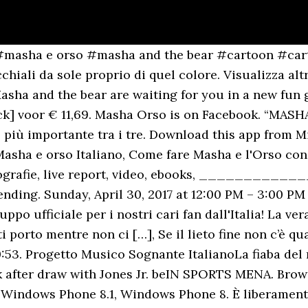
 Microsoft Store for Windows 10 Mobile, Windows Phone 8.1, Windows Phone 8. This series follows the adventures of a little girl, Masha and her friend, The Bear. 12 likes. Sa suonare il tamburello; infatti quando Masha, nell'episodio Il magico Natale di Masha, regala a Cane proprio questo strumento, lui esibisce questa abilità. MrGreen. E tanto altro ancora. Capra: È la più espressiva tra gli animali di Masha. MIKE TYSON SOUNDS OFF ON BOXING 'BEATINGS', JAKE PAUL YOUTUBE BOXER 'RESPECT', and LEGENDS 'FREESTYLE' TOMORROW. Promo Toys Center. See screenshots, read the latest customer reviews, and compare ratings for masha e l'orso. Discover more posts about masha-e-orso. Quindi, se il video viene eliminato, non sarà più presente nei nostri archivi e al suo posto, 5. Flip through the pages of the book and discover their friends 6:18. Per montare le foto con i ricordi più belli dei vostri piccoli pargoletti…con la nostra piccola monellina Masha e il suo grande paziente amico Orso. Out of these cookies, the cookies that are categorized as necessary are stored on your browser as they are essential for the working of basic functionalities of the website. […]. Estatica è l'enciclopedia di musica italiana, internazionale e cultura. via Grumello 57B, 24127 Bergamo, Lombardia, Italy. You also have the option to opt-out of these cookies. 7:04. Masha e Orso (in russo: Маша и Медведь?, traslitterato: Maša i Medved’) è una serie animata di origine russa, rivolta ai bambini dai tre anni in poi. Masha e Orso italiano - S1E23 - Papa' Orso - 1x23. Ha una pozzanghera di fango che, mentre apparentemente sembra una pozzanghera poco profonda, in realtà lo è molto, tant'è che la usa come piscina o per nascondersi da Masha nelle sue profondità. With Boris Kutnevich, Alina Kukushkina, Kaitlyn McCormick, Varvara Sarantseva. Sa suonare la chitarra, come mostrato nell'episodio Il magico Natale di Masha, dove Masha gliene regala una di colore rosa. Mobile APP. pin. La serie Masha e Orso (Maša i Medved) arriva direttamente dalla fredda Russia: una "fiaba al contrario" che ha preso forma nella mente di Oleg Kuzovkov ispirato alla celebre fiaba russa di Masha e l'orso, per poi essere realizzata dallo studio di animazione russo Animakkord che le ha dato simpatiche forme 3D. See screenshots, read the latest customer reviews, and compare ratings for masha e l'orso. Leggi di più >> Guarda tutti gli episodi LICENSE. Hosted by Sale Pepe Bergamo. By clicking “Accept”, you consent to the use of ALL the cookies. Orso si innamora • 5. Created by Oleg Kuzovkov. Oct 11, 2015 - Tutorial masha and the bear cake topper masha e l'orso torte pasta zucchero fondant porcelana friaThank You All for watching. Join Facebook to connect with Masha Orso and others you may know. We use cookies on our website to give you the most relevant experience by remembering your preferences and repeat visits. Masha e Orso Italiano - Papa orso Ep. See a recent post on Tumblr from @infinity about masha-e-orso. 6:18. Necessary cookies are absolutely essential for the website to function properly. L'unico gruppo ufficiale per i nostri cari fan dall'Italia! Sa suonare la fisarmonica, come mostrato nell'episodio Il magico Natale di Masha, dove la bambina gliene regala una. COVER: di MASHA E ORSO - Le Canzoni Originali, Italia Canora (tutto ciò che canta in Italia), DUO FASANO - DISCOGRAFIA (Canzoni, Video, Testi), GINO LATILLA - DISCOGRAFIA (Cover - Video - Testi), RENATO RASCEL - DISCOGRAFIA (Cover - Video - Testi), ALBERTO BERRI - Biografia, Discografia, Canzoni, Video,Testi, LEANO MORELLI - Biografia, Discografia, Canzoni, Video,Testi, LEANO MORELLI - DISCOGRAFIA (Canzoni, Video, Testi), DANIELA DAVOLI - Biografia, Discografia, Canzoni, Video,Testi, FESTIVAL DI SANREMO 1977: I CANTANTI - LE CANZONI - I TESTI, CANZONI COMICHE: 1973 - COCHI E RENATO IN IL POETA E IL CONTADINO, QUARTETTO CETRA - DISCOGRAFIA (Cover - Video - Testi), MUSICARELLI: 1967 - I RAGAZZI DI BANDIER