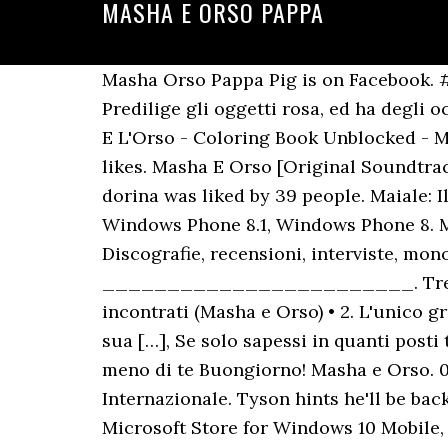
MASHA E ORSO PAPPA
Masha Orso Pappa Pig is on Facebook. #masha e orso #masha and the bear #cartoon #cartoni animati #infinity #tumblr italia … Predilige gli oggetti rosa, ed ha degli occhiali da sole proprio di quel colore. Visualizza altre idee su Orso, Torte, Idee. Play Masha E L'Orso - Coloring Book Unblocked - Masha and the bear are waiting for you in a new fun game for kids, coloring everything! 5.3M likes. Masha E Orso [Original Soundtrack] voor € 11,69. Masha Orso is on Facebook. “MASHA E ORSO ITA divertirsi in famiglia” by dorina was liked by 39 people. Maiale: Il più importante tra i tre. Download this app from Microsoft Store for Windows 10 Mobile, Windows Phone 8.1, Windows Phone 8. Masha e orso Italiano, Come fare Masha e l'Orso con il Play Doh, Masha e Orso in Italiano. Discografie, recensioni, interviste, monografie, live report, video, ebooks, ________________________ ________________________. Trending. Sunday, April 30, 2017 at 12:00 PM – 3:00 PM UTC+02. Koop nu! Come si sono incontrati (Masha e Orso) • 2. L'unico gruppo ufficiale per i nostri cari fan dall'Italia! La vera bellezza di una donna è riflessa nella sua […], Se solo sapessi in quanti posti ti porto mentre non ci […], Se il lieto fine non c’è quasi mai ti regalerò […], Non posso fare a meno di te Buongiorno! Masha e Orso. 0:53. Progetto Musico Sognante ItalianoLa fiaba del mare della Musica Italianaed Internazionale. Tyson hints he'll be back after draw with Jones Jr. beIN SPORTS MENA. Browse Likes. Download this app from Microsoft Store for Windows 10 Mobile, Windows Phone 8.1, Windows Phone 8. È liberamente ispirata[1] ai personaggi del folklore russo Masha e Orso. See screenshots, read the latest customer reviews, and compare ratings for masha e l'orso. These cookies do not store any personal information. Da Masha e Orso, Telde. camerondonna1642. This category only includes cookies that ensures basic functionalities and security features of the website. Ci dispiace ma il testo al momento non è disponibile in rete, puoi comunque vedere (e/o ascoltare) il video. 'http':'https';if(!d.getElementById(id)){js=d.createElement(s);js.id=id;js.src=p+'://platform.twitter.com/widgets.js';fjs.parentNode.insertBefore(js,fjs);}}(document, 'script', 'twitter-wjs'); Tutte le copertine, testi e video presenti su questo forum sono solo per uso informativo e di intrattenimento. A retired circus bear settles into the woods and prepares for a quiet new life surrounded by peace and tranquility until he is introduced to an adventurous little girl named Masha. Masha e Orso Frame Per montare le foto con i ricordi più belli dei vostri piccoli pargoletti…con la nostra piccola monellina Masha e il suo grande paziente amico Orso. clock. But opting out of some of these cookies may have an effect on your browsing experience. Recent Top. Download this app from Microsoft Store for Windows 10 Mobile, Windows Phone 8.1, Windows Phone 8. venta de productos caseros, de excelente calidad . 11-ott-2018 - Esplora la bacheca "masha e orso" di Lily Avram su Pinterest. Download this app from