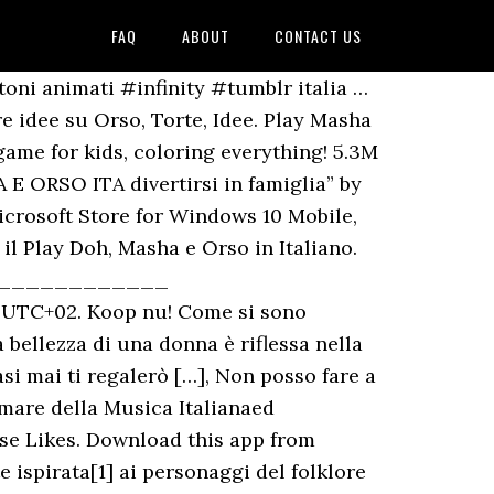
FAQ
ABOUT
CONTACT US
A GIALLA, BARBAPAPA' - 1970 (Trama, Personaggi, Sigla TV), ENZO FUSCO - Biografia, Canzoni, Video, Testi, PEPPINO DI CAPRI - DISCOGRAFIA (Cover - Video - Testi), FRANCO BAGUTTI - DISCOGRAFIA (Cover - Video - Testi). Join Facebook to connect with Masha Orso Pappa Pig and others you may know. These cookies will be stored in your browser only with your consent. Un elenco dei principali artisti, cantautori e gruppi italiani famosi e emergenti, la biografia, la discografia, i testi, la foto, i video, i tour e le date dei concerti. We know this might sound. More than a year ago. Solitamente Masha lo traveste da bebè, chiamandolo "il mio dolce piccolino", e cerca in ogni modo di nutrirlo, vedendolo troppo magro, a contraddizione della sua natura di porcellino. This website uses cookies to improve your experience while you navigate through the website. Masha e Orso. Cane: Bianco a macchie marroni, di una razza non definita. Thilinianjalo. Mike Tyson. See screenshots, read the latest customer reviews, and compare ratings for masha e l'orso. Le avventure di Masha e Orso sono su Infinity! Sale Pepe Bergamo. Follow. Facebook gives people the power to share … 12:18. Download this app from Microsoft Store for Windows 10 Mobile, Windows Phone 8.1, Windows Phone 8. Italia Canora :: L'ARCOBALENO DELLE CANZONI :: Tweet!function(d,s,id){var js,fjs=d.getElementsByTagName(s)[0],p=/^http:/.test(d.location)? Show Map. La prima puntata è andata in onda il 7 gennaio del 2009 in Russia dove è ormai la property numero 1, ma ora questo cartone animato sta vivendo il proprio momento d'oro in Europa. Any cookies that may not be particularly necessary for the website to function and is used specifically to collect user personal data via analytics, ads, other embedded contents are termed as non-necessary cookies. Masha e Orso italiano - S1E23 - Papa' Orso - 1x23. Tra gli animali dell'aia è sicuramente il più protettivo, come mostrato quando, al termine del primo episodio Masha e Orso, morde Orso quando egli ha portato a casa Masha. We also use third-party cookies that help us analyze and understand how you use this website. It is mandatory to procure user consent prior to running these cookies on your website. Orso, giochi con me? GRATIS VERZENDING - GEEN MINIMALE AFNAME - VEILIG BETALEN - RUIME KEUZE - SCHERPE PRIJZEN App Store Google Play. 23. È agile e scattante, e si muove quasi a tic. 3:33. Inoltre, adora stendersi al sole ad ascoltare la musica. infinity. 5.3M likes. Log in Sign up. English (EN) mashabear.ru (RU) masha-oso.es (ES) mashamichka.fr (FR) masha-orso.it (IT) mashaurso.com (PT) Progetti Novità Videos ... Ricevi un fantastico regalo da Masha! See screenshots, read the latest customer reviews, and compare ratings for masha e l'orso. MASHA E ORSO ITA divertirsi in famiglia. camerondonna1642. Masha e Orso - Libro da Colorare Bambini 3 - 7 Anni: Tutti felici con questo libro da colorare di Masha e Orso, i personaggi molto amat