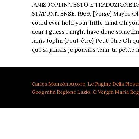
Carlos Monzón Attore
,
Le Pagine Della Nostr
Geografia Regione Lazio
,
O Vergin Maria Regi