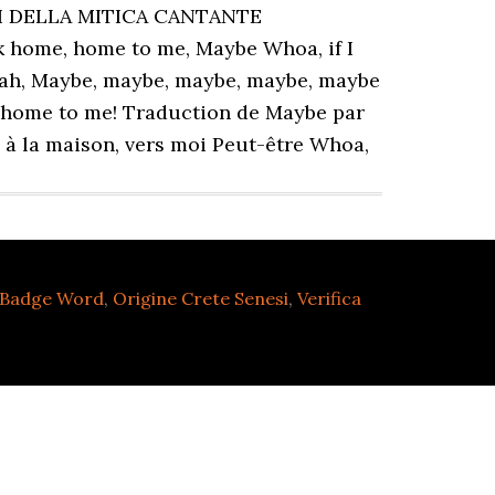
 Badge Word
,
Origine Crete Senesi
,
Verifica