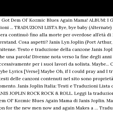
y, when I go out or what I’m trying to do Can’t you see I’m still left here And I’m holding on in needing you, Please, please, please, please Oh won’t you reconsider babe Now come on, I said come back Won’t you come back to me, [Outro] Maybe dear, oh maybe, maybe, maybe Let me help you show me how Honey, maybe, maybe, maybe, maybe [x3], [Versetto] Forse Oh, se avessi potuto pregare e provare, caro Saresti tornato a casa, a casa da me, Forse Whoa , se mai avessi potuto tenere la tua piccola mano Oh avresti compreso Forse, forse, forse, forse , sì, Forse, forse, forse, forse, forse caro Credo che avrei fatto qualcosa di sbagliato Dolcezza, sarei felice di ammetterlo Oh, vieni a casa da me ! ... maybe, maybe you could help me, come on, help me! Oh, se fossi capace di pregare, e ci provo, caro, Whoa, if I could ever hold your little hand, Whoa, se fossi capace di tenere la tua mano, I guess I might have done something wrong, Intuisco che possa aver fatto qualcosa di sbagliato, Tesoro, forse, forse, forse, forse.... Yeah, Well, I know that it just doesn't ever seem to matter, babe, Beh, so che sembra non importare mai, piccolo, Ooh, honey, when I go out or what I'm trying to do, Ooh, tesoro, quando esco o quello che sto cercando di fare, © viacom international media networks 2021 all rights reserved. The Black Snack is Powered by Stefano Namara. And I say, oh, whoa, whoa ... Sono una ragazza appassionata di questa grandiosa cantante e ho deciso di pubblicare i testi e le traduzioni della canzoni di quest'artista. Non hai capito le parole? Testo e traduzione della canzone Janis Joplin - To Love Somebody. Forse Oh se potessi pregare o provare, caro, Tu ritorneresti a casa, a casa da me. Traduzione di “Maybe” Inglese → Portoghese, testi di Janis Joplin. Traduction de Janis Joplin, paroles de « Maybe », anglais → français. Contact TRADUZIONI LISTA maybe. Facendo clic su "Accetta", acconsenti all'uso di TUTTI i cookie. Développe rapidement et efficacement ta voix pour chanter facilement Découvre … Maybe Oh if I could pray and I try, dear, You might come back home, home to me. Tutti; Originale; Traduzione; There's a light, certain kinda light, C'è una luce, certo genere di luce, Never ever, never shone on me, no, no. Testo e traduzione della canzone Janis Joplin - Magic Of Love. Entra e scopri il significato della canzone! Hey, hey, now! :) Spero vi piaccia! Ooh! mtv and all related titles and logos are trademarks of viacom international inc, Pearl / I Got Dem Ol' Kozmic Blues Again Mama, da I'll Drown in My Own Tears: leggi il testo. Traduzione di “Maybe” Inglese → Spagnolo, testi di Janis Joplin Deutsch English Español Français Hungarian Italiano Nederlands Polski Português (Brasil) Română Svenska Türkçe Ελληνικά Български Русский Српски العربية فارسی 日本語 한국어 Traduction en français des paroles pour Maybe par Janis Joplin. Traduzione Maybe Janis Joplin. ... 1969 BLUES ROCK JANIS JOPLIN ROCK ROCK & ROLL SOUL. Celebrate Janis' iconic performance at the Capitol Theatre on August 8, 1970 with these LIMITED EDITION posters + tees designed by Italian artist Alessio Vitelli! Poderias voltar para casa, voltar a casa para mim 25/6/2015 0 Commenti TESTO. Paroles Janis Joplin – Retrouvez les paroles de chansons de Janis Joplin. Maybe testo canzone cantato da Janis Joplin: Maybe Oh if I could pray and I try, dear, You might come back home, home to me. kozmic blues janis joplin testo e traduzione dall' inglese all' italiano dei grandi successi della mitica cantante statunitense Janis Joplin - Maybe (tradução) (Letra e música para ouvir) - Maybe, maybe, maybe, maybe, maybe, dear / I guess I might have done something wrong / Honey, I'd be glad to admit it / Ooh, come on home to me / Honey, maybe, maybe, maybe, maybe, yeah Entra e scopri il significato della canzone! La traduzione di Move over (Spostati), testo tradotto di Move over dei Janis Joplin, brano che apre il suo quarto e ultimo album Pearl uscito nel 1971. Mai e poi mai, mai brillato su di me, no, no. Non hai capito le parole? Bye, bye-bye, baby, bye-b