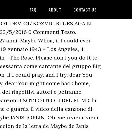
FAQ
ABOUT
CONTACT US
ye. Maybe Janis Joplin. Archivio. facebook; twitter; Artista: Janis Joplin; Titolo Originale: Maybe; Titolo Tradotto: Traduzione Maybe. Ehi, ehi, ora! Leggi la traduzione e guarda il video della canzone di Me And Bobby McGee, tratta dall'album Pearl di Janis Joplin. Cosa aspetti? ... traduzione. Tutti; Originale; Traduzione; Ooh! ... Maybe Me & Bobby Mcgee Mercedes Benz Move Over My Baby Piece Of My Heart Trust Me. This category only includes cookies that ensures basic functionalities and security features of the website. ... That maybe you can. ALBUM: I GOT DEM OL’ KOZMIC BLUES AGAIN MAMA! Dolcezza forse, forse, forse, forse sì, Beh lo so bene sembra non aver mai avuto importanza, piccolo Oh dolcezza, quando esco o cosa sto cercando di fare Non vedi che sono rimasta qui E sono ferma nel desiderio di te, Favore, per favore, per favore, Oh non ti vuoi rimettere in discussione piccolo Dai su, ho detto ritorna Non vuoi ritornare da me, [ Outro ] Forse caro, oh forse, forse, forse Lasciati aiutare, mostrami come Dolcezza, forse, forse , forse, forse [ x3 ], Aggiornato in base al nuovo Regolamento Europeo in materia di protezione dei dati personali GDPR n. 679/2016. Leggi la traduzione e guarda il video della canzone di Summertime, tratta dall'album Janis di Janis Joplin. Leggi il testo e guarda il video della canzone Maybe di Janis Joplin tratto dall'album Pearl / I Got Dem Ol' Kozmic Blues Again Mama. Letra, tradução e música de Maybe de Janis Joplin Neste 8 de março celebre a vida das mulheres que fizeram a diferença no mundo da música Utilizziamo i cookie sul nostro sito Web per offrirti l'esperienza più pertinente ricordando le tue preferenze e ripetendo le visite. Maybe ... TRADUZIONE [Versetto] Forse Oh, se avessi potuto pregare e provare, caro Saresti tornato a casa, a casa da me. These cookies do not store any personal information. Spero di aver tradotto bene il testo, sono comunque disponibile a richiami. Non hai capito le parole? Email (Utile solo per rispondere, non salvata ne inviata a terze parti e cancellata nel breve periodo), Nome (non obbligatorio il vero nome ma sufficiente un nickname qualunque). Non hai capito le parole? A woman left lonely will soon grow tired of waiting, She'll do crazy things, yeah, on lonely occasions. Cosa aspetti? Ball and Chain JANIS JOPLIN TESTO E TRADUZIONE DALL' INGLESE ALL' ITALIANO DEI GRANDI SUCCESSI DELLA CANTANTE STATUNITENSE. Cosa aspetti? Move Over JANIS JOPLIN TESTO E TRADUZIONE DALL' INGLESE ALL' ITALIANO DEI GRANDI SUCCESSI DELLA MITICA CANTANTE STATUNITENSE. 1969, [Verse] Maybe Oh, if I could pray and I try, dear You might come back home, home to me, Maybe Whoa, if I could ever hold your little hand Oh you might understand Maybe, maybe, maybe, maybe, yeah, Maybe, maybe, maybe, maybe, maybe dear I g