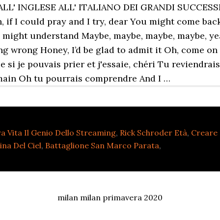
a Vita Il Genio Dello Streaming
,
Rick Schroder Età
,
Creare
na Del Ciel
,
Battaglione San Marco Parata
,
milan milan primavera 2020