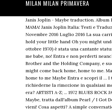
MILAN MILAN PRIMAVERA
Janis Joplin - Maybe traduction. Album I Got Dem Ol’ Kozmic Blues Again Mama! ALBUM: I GOT DEM OL’ KOZMIC BLUES AGAIN MAMA! Janis Joplin Italia: Testi e Traduzioni ... TRADUZIONI LISTA Bye, bye baby (Alternate) 22/5/2016 0 Commenti Testo. Novembre 2016 Luglio 2016 La sua carriera continuò fino alla morte per overdose all’età di 27 anni. Maybe Whoa, if I could ever hold your little hand Oh you might understand. Cosa aspetti? Janis Lyn Joplin (Port Arthur, 19 gennaio 1943 – Los Angeles, 4 ottobre 1970) è stata una cantante statunitense. Testo e traduzione della canzone Janis Joplin - The Rose. Please don’t you do it to me babe, no! Entra e non perderti neanche una parola! Divenne nota verso la fine degli anni sessanta come cantante del gruppo Big Brother and the Holding Company, e successivamente per i suoi lavori da solista. Maybe... Oh, if I could pray, and I try, dear You might come back home, home to me. Maybe Lyrics [Verse] Maybe Oh, if I could pray and I try, dear You might come back home, home to me Maybe Entra e scopri il … I testi delle canzoni contenuti nel sito sono proprietà dei rispettivi autori e potranno richiederne la rimozione in qualsiasi momento. Janis Joplin Italia: Testi e Traduzioni Lista canzoni I SOTTOTITOLI DEL FILM Chi era? ARTISTI A-Z; ... 1972 BLUES ROCK JANIS JOPLIN ROCK ROCK & ROLL. Leggi la traduzione e guarda il video della canzone di Maybe, tratta dall'album Pearl / I Got Dem Ol' Kozmic Blues Again Mama di Janis Joplin. Maybe JANIS JOPLIN. Oh, vieni,vieni, vieni, vieni! Cosa aspetti? A simple conversation for the new men now and again Makes a … Traducción de la letra de Maybe de Janis Joplin al español. 1969. Maybe Oh if I could pray and I try, dear, You might come back home, home to me. Honey, I want, I want my … Janis Joplin Italia: Testi e Traduzioni Lista canzoni I SOTTOTITOLI ... Yeah, maybe, maybe you could help me, come on, help me! Forse Whoa, se potessi stringere le tue piccole mani Oh tu potresti capire. Feed RSS INDAGINE. Leggi la traduzione di Little Girl Blue, tratta dall'album Pearl / I Got Dem Ol' Kozmic Blues Again Mama di Janis Joplin. Janis Joplin Released Mar 16, 1969. JANIS JOPLIN. Janis Joplin singing Maybe.Now children before there was Celine Dion, and Britney etc there was Janis. Necessary cookies are absolutely essential for the website to function properly. I may be seeing you around When I change my living ... Sono una ragazza appassionata di questa grandiosa cantante e ho deciso di pubblicare i testi e le traduzioni della canzoni di quest'artista. Entra e scopri il significato della canzone! "I'd trade all my tommorows for a single yesterday" J, Joplin Tutti; Originale; Traduzione; Some say love, it is a river Alcuni amano dire, è un fiume That drowns the tender reed Che annega la tenera canna Some say love, it is a razer Alcuni dicono che l'amore, è un Razer That leaves your soul to bleed Che lascia la tua anima a sanguinare TESTO [Verse] Maybe Oh, if I could pray and I try, dear You might come back home, home to me. Honey maybe, maybe, maybe, maybe yeah, Well I know that it just doesn’t ever seem to matter, baby Oh hone