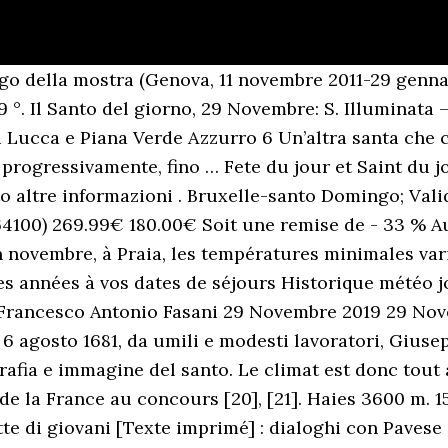
alité a une population de 23 902 habitants en 2010, sur une superficie de 409 km 2. Les températures sont très chaudes. Altri santi e venerazioni del 29 novembre: - Beati Giorgio Errington, Guglielmo Gibson e Guglielmo Knight. Gli impose poi di sacrificare un toro sull’altare di Giove. 29 novembre: oggi è l’anniversario di San Francesco, santo patrono degli ecologisti Pubblicato il giovedì, 29 novembre 2012 da Daniela Un albero di noce è stato piantato stamani alle ore 11,30 nei giardini vaticani. Volantino Euronics Tech it Easy: le offerte di Gennaio 2021 lasciano... Frasi della buonanotte: ecco le migliori di oggi 19 Dicembre, Frasi sul sabato: ecco le migliori di oggi 19 Dicembre, Frasi della buonanotte: ecco le migliori di oggi 18 Dicembre, Frasi Tumblr: ecco le migliori di oggi 18 Dicembre. Arrivées et rapports ... 24h/24. Il santo di oggi: Santa Illuminata Santo del giorno 29 Novembre 2020: Santa Illuminata - sito ufficiale CEI - Chiesacattolica.it Sito ufficiale della Conferenza Episcopale Italiana Noté /5: Achetez Lotte di giovani: dialoghi con Pavese. È stato beatificato da Pio XII il 15 Aprile 1951. Ricevette la prima formazione nella scuola... Epifania vuol dire manifestazione. La Santa Chiesa istituì questa festa per commemorare la triplice manifestazione di Gesù: come Dio, facendosi adorare dai Magi; come umo, ricevendo il Battesimo da San Giovanni; come operatore di miracoli, cambiando, alle nozze di Cana, l'acqua in vino. Santo Saturnino è il Santo di oggi 29 novembre. - I Settimana Tempo di Avvento Vérifiez la météo sur les 5 dernières années à vos dates de séjours Historique météo jour par jour Retrouvez nos pronostics pour le pick5 Prix Santo Pietro 8ème course PMU/Zeturf disputée en haies sur l'hippodrome de Auteuil (1ère Réunion PMU). Aggiornata ogni settimana. Accendiamo il Natale! Santo Domingo est une localité de la province de Nueva Ecija, aux Philippines. Note(s) : Bibliogr. Le coup d'envoi de ce match sera donne a 17:00 le dimanche 29 novembre 2020 Copyright Paolo Antonini P.I. Commenti ai brani biblici della messa quotidiana. Il Santo del giorno 29 dicembre: santo del 29 dicembre e altri Santi di questo giorno Enjoy the videos and music you love, upload original content, and share it all with friends, family, and the world on YouTube. Les précipitations moyennes sont de 103 mm, pour 20 jours sans pluie. Ajouter au panier. Vescovo e martire. Avec 76mm sur 15 jours, vous risquez de vous faire mouiller un peu pendant votre séjour. Altri santi e beati venerati oggi 29 Novembre. Prévisions météo détaillées à 3 heures pour Santo Domingo - Dimanche 29 Novembre - prévisions à 10 jours sur MeteoSun Onomastico di oggi 29 Novembre è L'onomastico del giorno è: Saturnino, Saturno, Saturnina . Iles de la mer Égée . p. 107-111. Catalogo della mostra (Padova, Museo civico al Santo, 22 settembre-29 novembre 1996): F. Castellani: 9788885155305: Books - Amazon.ca Pertanto non può essere considerato in alcun modo un prodotto editoriale ai sensi della L. n. 62 del 7/3/2001. Le 29 novembre 2020, Valentina remporte l'Eurovision junior avec 200 points, devant les candidats du Kazakhstan (152 points) et de l'Espagne (133 points). Programme de la journée. Espirito Santo ES(U20) vs Rio Grande do Norte(U20) le 29 Novembre 2017 en Monde: Club Friendlies sur livescore.bz. Aujourd'hui, 27 novembre 2020. 29 novembre: San Saturnino di Tolosa, vescovo e martire Alessio Yandusheff-Rumiantseff 29 Novembre 2019 1 minuto di lettura Saturnino, originario di Patrasso e vescovo di Tolosa del III secolo, è uno dei santi più popolari in Francia e in Spagna, dov’è considerato protettore delle corride. Style musical et influences. Inoltre, la sua affermazione di non temere l’ira del dio Giove che riteneva inesistente, inferocì la folla. Il vescovo si rifiutò di immolare l’animale. I pagani ritennero il suo gesto un oltraggio alla divinità. 02174880449 -. Se nel sito vi sono immagini o testi che non rispettano la proprietà intellettuale contattateci e 