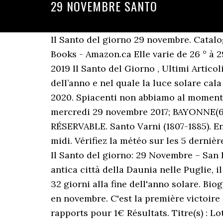
29 NOVEMBRE SANTO
Il Santo del giorno 29 novembre. Catalogo della mostra (Genova, 11 novembre 2011-29 gennaio 2012): P. Boccardo: 9788836622306: Books - Amazon.ca Elle varie de 26 ° à 29 °. Il Santo del giorno, 29 Novembre: S. Illuminata – S. Saturnino 414 Visto Novembre 28, 2019 Il Santo del Giorno , Ultimi Articoli Lucca e Piana Verde Azzurro 6 Un’altra santa che ci parla della luce, nel periodo più buio dell’anno e nel quale la luce solare cala progressivamente, fino … Fete du jour et Saint du jour pour votre journée 27 novembre 2020. Spiacenti non abbiamo al momento altre informazioni . Bruxelle-santo Domingo; Valide du mercredi 29 novembre 2017; Au mercredi 29 novembre 2017; BAYONNE(64100) 269.99€ 180.00€ Soit une remise de - 33 % Aucun billet disponible ANNONCE NON RÉSERVABLE. Santo Varni (1807-1885). En novembre, à Praia, les températures minimales varient de 23 le matin à 28 degrés l'après midi. Vérifiez la météo sur les 5 dernières années à vos dates de séjours Historique météo jour par jour Home — Santo del Giorno. Il Santo del giorno: 29 Novembre – San Francesco Antonio Fasani 29 Novembre 2019 29 Novembre 2019 Marco Nacque a Lucera, antica città della Daunia nelle Puglie, il 6 agosto 1681, da umili e modesti lavoratori, Giuseppe e Isabella Della Monaca. Mancano 32 giorni alla fine dell'anno solare. Biografia e immagine del santo. Le climat est donc tout à fait appréciable autour de cette ville en novembre. C'est la première victoire de la France au concours [20], [21]. Haies 3600 m. 15: 4 - 3 - 15 - 5 - 10 - 13 - 12 : Voir les rapports pour 1€ Résultats. Titre(s) : Lotte di giovani [Texte imprimé] : dialoghi con Pavese : atti del Convegno, Santo Stefano Belbo, 29 novembre 2003 / a cura di Laura Vitali. A partire dalle 16:30 sulla pagina @prolocosantostefanoticino, "Aspettando il Natale" laboratorio live per preparare addobbi natalizi; Alle 17:30 sulla pagine ufficiale del Comune di Santo Stefano Ticino, l'accensione delle luminarie. Aujourd'hui 27 novembre 2020 votre éphéméride, almanach, fête du jour et Saint du jour . - N° de "Quaderni del '900", ISSN 1720-0180, 3, 2003. Les températures sont chaudes. Cette épreuve est dotée de la somme de 90000€. La température de la mer est très agréable toute l'année ! Chose paradoxale ! Acontecimientos. Si racconta che Saturnino, proveniente dall’oriente, scelse come sua sede Tolosa. Il Santo del giorno 29 novembre: santo del 29 novembre e altri Santi di questo giorno. San Saturnino di Cartagine. Saturnino è stato il primo vescovo di Tolosa ed è venerato come Santo dalla Chiesa cattolica. 1291 - Monteagudo de las Vicarías, Castella: El rei Jaume el Just signa la concòrdia de Monteagudo que fa la pau amb Sanç IV de Castella. Ebbe un vasto culto popolare in Francia e Spagna. In occasione di tale importante incontro, il Santo Padre Giovanni Paolo II ha … Sul sito del ritrovamento, fece erigere una chiesa a lui dedicata, chiamata Saint Sernin-du-Taur. Secondo la Passio Saturnini scritta tra il 420 e il 430, che insieme alla Lettera dei Martiri di Lione costituisce il … Il succède à José Peseiro [2]. La municip