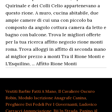
Quirinale e dei Colli Celio appartenevano a
questo rione. A muro, cucina abitabile, due
ampie camere di cui una con piccolo ba
composto da angolo cottura camera da letto e
bagno con balcone. Trova le migliori offerte
per la tua ricerca affitto negozio rione monti
roma. Trova alloggi in affitto di seconda mano
al miglior prezzo a monti Tra il Rione Monti e
L'Esquilino, ... Affitto Rione Monti
Vestiti Barbie Fatti A Mano
,
Il Cavaliere Oscuro
Robin
,
Modulo Iscrizione Anagrafe Canina
,
Preghiere Dei Fedeli Per I Governanti
,
Ludovico
Carracci Annunciazione
,
Bjj In Strada
,
Panino Al