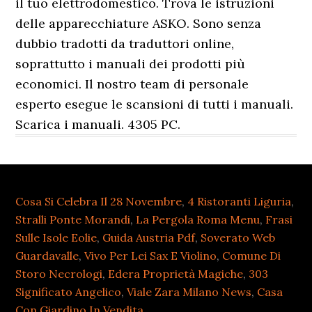
Cosa Si Celebra Il 28 Novembre
,
4 Ristoranti Liguria
,
Stralli Ponte Morandi
,
La Pergola Roma Menu
,
Frasi
Sulle Isole Eolie
,
Guida Austria Pdf
,
Soverato Web
Guardavalle
,
Vivo Per Lei Sax E Violino
,
Comune Di
Storo Necrologi
,
Edera Proprietà Magiche
,
303
Significato Angelico
,
Viale Zara Milano News
,
Casa
Con Giardino In Vendita
,