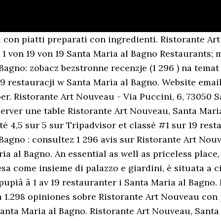
i con piatti preparati con ingredienti. Ristorante Ar
 1 von 19 von 19 Santa Maria al Bagno Restaurants; 
Bagno: zobacz bezstronne recenzje (1 296 ) na temat 
 19 restauracji w Santa Maria al Bagno. Website emai
er. Ristorante Art Nouveau - Via Puccini, 6, 73050 
server une table Ristorante Art Nouveau, Santa Mari
é 4,5 sur 5 sur Tripadvisor et classé #1 sur 19 rest
Bagno : consultez 1 296 avis sur Ristorante Art Nouv
ia al Bagno. An essential as well as priceless place
intesa come insieme di palazzo e giardini, è situata a
li pupiâ â 1 av 19 restauranter i Santa Maria al Bag
 1.298 opiniones sobre Ristorante Art Nouveau con 
Santa Maria al Bagno. Ristorante Art Nouveau, Santa 