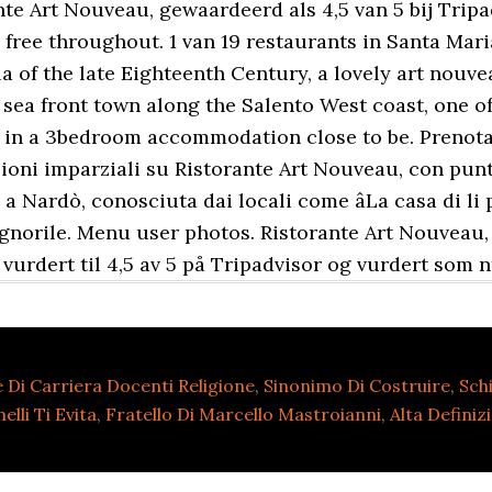
te Art Nouveau, gewaardeerd als 4,5 van 5 bij Tripa
free throughout. 1 van 19 restaurants in Santa Mari
lla of the late Eighteenth Century, a lovely art nou
 sea front town along the Salento West coast, one o
 in a 3bedroom accommodation close to be. Prenota
ioni imparziali su Ristorante Art Nouveau, con punteg
 a Nardò, conosciuta dai locali come âLa casa di li
gnorile. Menu user photos. Ristorante Art Nouveau, 
urdert til 4,5 av 5 på Tripadvisor og vurdert som n
Di Carriera Docenti Religione
,
Sinonimo Di Costruire
,
Sch
li Ti Evita
,
Fratello Di Marcello Mastroianni
,
Alta Definiz