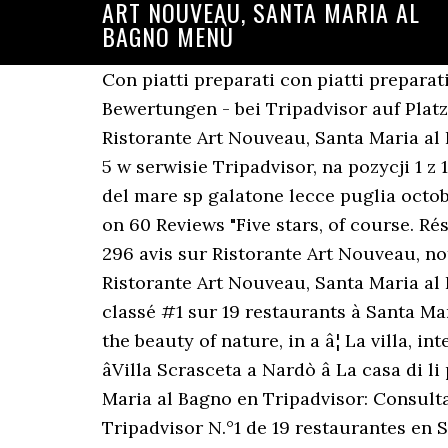
ART NOUVEAU, SANTA MARIA AL
BAGNO MENÙ
Con piatti preparati con piatti preparat
Bewertungen - bei Tripadvisor auf Platz
Ristorante Art Nouveau, Santa Maria al 
5 w serwisie Tripadvisor, na pozycji 1 z
del mare sp galatone lecce puglia octob
on 60 Reviews "Five stars, of course. Ré
296 avis sur Ristorante Art Nouveau, not
Ristorante Art Nouveau, Santa Maria al 
classé #1 sur 19 restaurants à Santa Mar
the beauty of nature, in a â¦ La villa, 
âVilla Scrasceta a Nardò â La casa di 
Maria al Bagno en Tripadvisor: Consulta
Tripadvisor N.°1 de 19 restaurantes en 