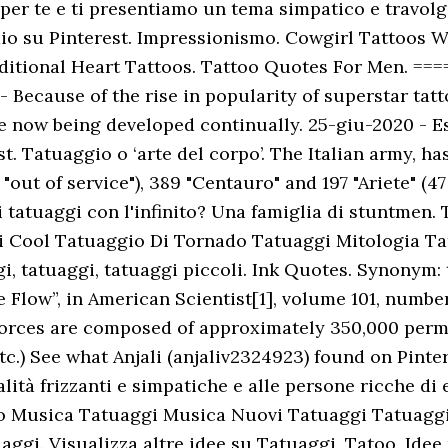
per te e ti presentiamo un tema simpatico e travolge
laio su Pinterest. Impressionismo. Cowgirl Tattoos 
aditional Heart Tattoos. Tattoo Quotes For Men.
 Because of the rise in popularity of superstar tat
re now being developed continually. 25-giu-2020 - E
st. Tatuaggio o ‘arte del corpo’. The Italian army, h
 "out of service"), 389 "Centauro" and 197 "Ariete" (
 tatuaggi con l'infinito? Una famiglia di stuntmen
i Cool Tatuaggio Di Tornado Tatuaggi Mitologia Ta
gi, tatuaggi, tatuaggi piccoli. Ink Quotes. Synonym: 
Flow”, in American Scientist‎[1], volume 101, number
d forces are composed of approximately 350,000 perm
etc.) See what Anjali (anjaliv2324923) found on Pinter
alità frizzanti e simpatiche e alle persone ricche di
o Musica Tatuaggi Musica Nuovi Tatuaggi Tatuaggi 
ggi. Visualizza altre idee su Tatuaggi, Tatoo, Idee 