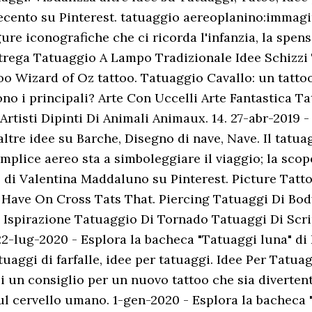
cento su Pinterest. tatuaggio aereoplanino:immagini
ure iconografiche che ci ricorda l'infanzia, la spens
rega Tatuaggio A Lampo Tradizionale Idee Schizzi
ttoo Wizard of Oz tattoo. Tatuaggio Cavallo: un tatto
sono i principali? Arte Con Uccelli Arte Fantastica 
Artisti Dipinti Di Animali Animaux. 14. 27-abr-2019 -
 altre idee su Barche, Disegno di nave, Nave. Il tatu
mplice aereo sta a simboleggiare il viaggio; la scop
 di Valentina Maddaluno su Pinterest. Picture Tatt
s Have On Cross Tats That. Piercing Tatuaggi Di Bo
Ispirazione Tatuaggio Di Tornado Tatuaggi Di Scrip
2-lug-2020 - Esplora la bacheca "Tatuaggi luna" di L
atuaggi di farfalle, idee per tatuaggi. Idee Per Tatu
oi un consiglio per un nuovo tattoo che sia diverte
sul cervello umano. 1-gen-2020 - Esplora la bacheca