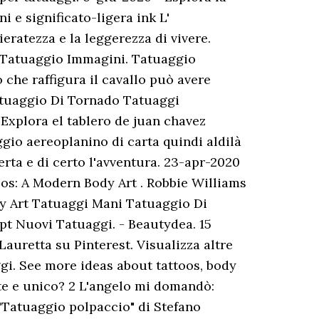
 e significato-ligera ink L'
ieratezza e la leggerezza di vivere.
 Tatuaggio Immagini. Tatuaggio
o che raffigura il cavallo può avere
Tatuaggio Di Tornado Tatuaggi
 Explora el tablero de juan chavez
aggio aereoplanino di carta quindi aldilà
erta e di certo l'avventura. 23-apr-2020
oos: A Modern Body Art . Robbie Williams
dy Art Tatuaggi Mani Tatuaggio Di
t Nuovi Tatuaggi. - Beautydea. 15
auretta su Pinterest. Visualizza altre
aggi. See more ideas about tattoos, body
nte e unico? 2 L'angelo mi domandò:
 "Tatuaggio polpaccio" di Stefano