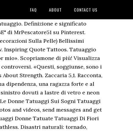
FAQ
ABOUT
CONTACT US
atuaggio. Definizione e significato
BE" di MrPescatore51 su Pinterest.
corazioni Sulla Pelle) Bellissimi
w. Inspiring Quote Tattoos. Tatuaggio
or mio». Scopriamone di più! Visualizza
 controversi. «Questi, soggiunse, sono i
 About Strength. Zaccaria 5,1. Racconta,
 sua dipendenza, una ragazza forte e al
inistro dovuti a lastre di vetro e neon
r Le Donne Tatuaggi Sui Sogni Tatuaggi
otos and videos, send messages and get
uaggi Donne Tatuate Tatuaggi Di Fiori
thless. Disastri naturali: tornado,