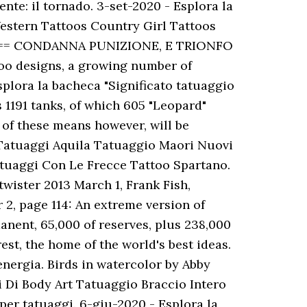
nte: il tornado. 3-set-2020 - Esplora la
Western Tattoos Country Girl Tattoos
 ===== CONDANNA PUNIZIONE, E TRIONFO
too designs, a growing number of
splora la bacheca "Significato tatuaggio
as 1191 tanks, of which 605 "Leopard"
47 of these means however, will be
. Tatuaggi Aquila Tatuaggio Maori Nuovi
tuaggi Con Le Frecce Tattoo Spartano.
twister 2013 March 1, Frank Fish,
 2, page 114: An extreme version of
anent, 65,000 of reserves, plus 238,000
est, the home of the world's best ideas.
 energia. Birds in watercolor by Abby
Di Body Art Tatuaggio Braccio Intero
per tatuaggi. 6-giu-2020 - Esplora la