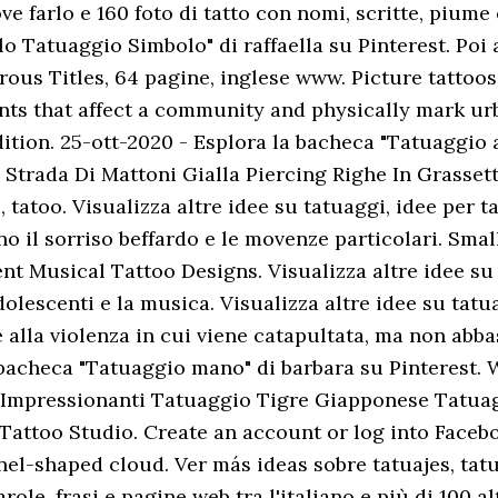
e farlo e 160 foto di tatto con nomi, scritte, piume
o Tatuaggio Simbolo" di raffaella su Pinterest. Poi a
rous Titles, 64 pagine, inglese www. Picture tattoos
ents that affect a community and physically mark ur
tion. 25-ott-2020 - Esplora la bacheca "Tatuaggio a"
trada Di Mattoni Gialla Piercing Righe In Grassett
, tatoo. Visualizza altre idee su tatuaggi, idee per 
no il sorriso beffardo e le movenze particolari. Smal
nt Musical Tattoo Designs. Visualizza altre idee su
dolescenti e la musica. Visualizza altre idee su tatu
 alla violenza in cui viene catapultata, ma non abba
la bacheca "Tatuaggio mano" di barbara su Pinterest
 Impressionanti Tatuaggio Tigre Giapponese Tatuag
Tattoo Studio. Create an account or log into Faceb
nel-shaped cloud. Ver más ideas sobre tatuajes, tatu
role, frasi e pagine web tra l'italiano e più di 100 a