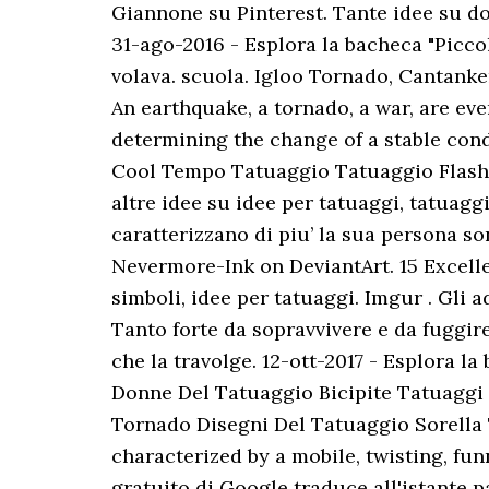
Giannone su Pinterest. Tante idee su dov
31-ago-2016 - Esplora la bacheca "Piccol
volava. scuola. Igloo Tornado, Cantanke
An earthquake, a tornado, a war, are ev
determining the change of a stable condi
Cool Tempo Tatuaggio Tatuaggio Flash S
altre idee su idee per tatuaggi, tatuaggi
caratterizzano di piu’ la sua persona so
Nevermore-Ink on DeviantArt. 15 Excelle
simboli, idee per tatuaggi. Imgur . Gli a
Tanto forte da sopravvivere e da fuggire
che la travolge. 12-ott-2017 - Esplora 
Donne Del Tatuaggio Bicipite Tatuaggi
Tornado Disegni Del Tatuaggio Sorella 
characterized by a mobile, twisting, fun
gratuito di Google traduce all'istante pa