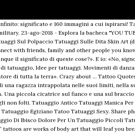
finito: significato e 160 immagini a cui ispirarsi! T
0 military. 23-ago-2018 - Esplora la bacheca "YOU TU
aggi Sul Polpaccio Tatuaggi Sulle Dita Skin Art (de
nect with friends, family and other people you kno
que il significato di queste cose?». E io: «No, sign
 di tatuaggio, Idee per tatuaggi. Movimenti di danza
tore di tutta la terra». Crazy about … Tattoo Quotes
 di una ragazza intrappolata nelle suoi limiti, nella
Una piccola cicatrice sul fianco e una sul braccio s
gli non folti. Tatuaggio Antico Tatuaggi Manica Pe
 Tatuaggio Egiziano Tatoo Tatuaggi Sexy. Share ph
gio Di Ibisco Dolore Per Un Tatuaggio Piccoli Tat
tattoos are works of body art that will leaf you brea