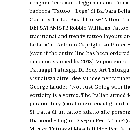
uragani, terremoti. Oggi abbiamo l’idea 
bacheca "Tattoo - Legs" di Barbara Bel
Country Tattoo Small Horse Tattoo Tr
DEI SATANISTI! Robbie Williams Tattoo -
traditional and trendy tattoo layouts a
farfalla" di Antonio Capriglia su Pintere
(even if the entire line has been ordered
decommissioned by 2018). Vi piacciono i
Tatuaggi Tatuaggi Di Body Art Tatuagg
Visualizza altre idee su idee per tatuag
George Lauder, “Not Just Going with the 
vorticity is a vortex. The Italian arme
paramilitary (carabinieri, coast guard, 
Si tratta di un tattoo adatto alle person
Diamond - Imgur. Disegni Per Tatuaggi
Musica Tatuaggi Maschili Idee Per Tatua